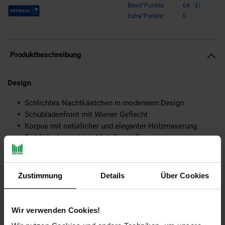
Payback Punkte
Basis°Punkte:
64
Extra°Punkte:
0
Produktbeschreibung
Design
Schlichtes Nachtkästchen in modernem Design
Schubladenfront mit Wiener Geflecht
Korpus mit natürlicher und eleganter Holzmaserung
Farblich abgesetztes Metallgestell
Abmessungen
Zustimmung
Details
Über Cookies
Breite: 50 cm
Höhe: 60 cm
Tiefe: 30 cm
Wir verwenden Cookies!
Innenmaße Schublade (BxHxT): 43 x 15,5 x 23,5 cm