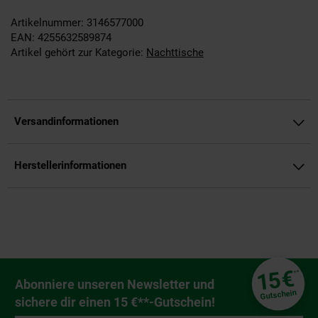
Artikelnummer: 3146577000
EAN: 4255632589874
Artikel gehört zur Kategorie:
Nachttische
Versandinformationen
Herstellerinformationen
Fußzeile
€
15
**
Newsletter Anmeldung
Abonniere unseren Newsletter und
Gutschein
sichere dir einen 15 €**-Gutschein!