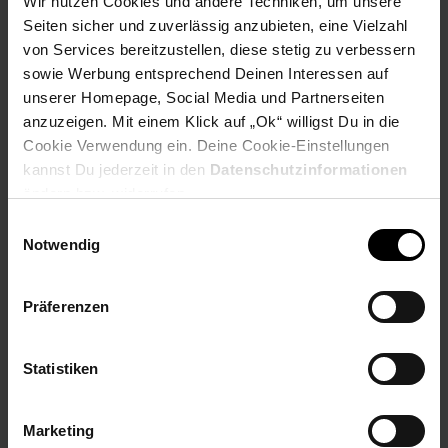
Wir nutzen Cookies und andere Techniken, um unsere
Holzstärke: ca. 1,5 cm
Bodenfreiheit: ca. 40 cm
Seiten sicher und zuverlässig anzubieten, eine Vielzahl
von Services bereitzustellen, diese stetig zu verbessern
Farbe
sowie Werbung entsprechend Deinen Interessen auf
unserer Homepage, Social Media und Partnerseiten
Korpus und Schubladenfront: warmes Hellbraun
anzuzeigen. Mit einem Klick auf „Ok“ willigst Du in die
Gestell und Griff: Schwarz
Cookie Verwendung ein. Deine Cookie-Einstellungen
kannst Du jederzeit in den
Datenschutzinformationen
Besonderheiten
ändern bzw. widerrufen.
Jeder Nachtschrank wurde in Handarbeit gefertigt und ist
Einwilligungsauswahl
daher ein absolutes Unikat
Notwendig
Da es sich um ein Naturprodukt handelt, kann es zu
Farbabweichungen oder Unebenheiten kommen
Schublade ist durch einen Drehstopper komplett
Präferenzen
herausnehmbar
Anti-Rutsch-Noppen unter den Beinen schützen den
Fußboden vor unschönen Kratzern
Statistiken
Aufgrund der Größe ist das Nachtkästchen ideal für
Boxspringbetten geeignet
Empfohlene Maximalbelastbarkeit der Schublade: 5 kg //
Marketing
Ablagefläche: 10 kg