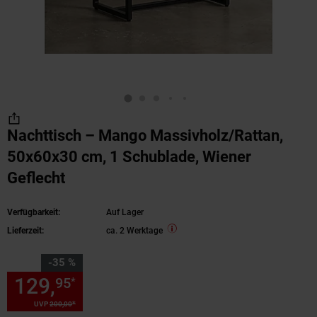
Nachttisch – Mango Massivholz/Rattan,
50x60x30 cm, 1 Schublade, Wiener
Geflecht
Verfügbarkeit:
Auf Lager
Lieferzeit:
ca. 2 Werktage
Sie Sparen 35 Prozent,
-35 %
129,
Sie Sparen 35 Prozent, 1
95
*
*
UVP
200,
00
UVP : 200,
00
€