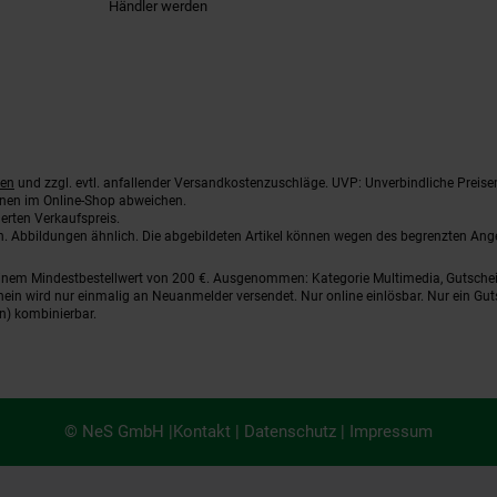
Händler werden
ten
und zzgl. evtl. anfallender Versandkostenzuschläge. UVP: Unverbindliche Preise
nnen im Online-Shop abweichen.
erten Verkaufspreis.
ten. Abbildungen ähnlich. Die abgebildeten Artikel können wegen des begrenzten An
einem Mindestbestellwert von 200 €. Ausgenommen: Kategorie Multimedia, Gutsche
ein wird nur einmalig an Neuanmelder versendet. Nur online einlösbar. Nur ein Gut
n) kombinierbar.
© NeS GmbH |
Kontakt
|
Datenschutz
|
Impressum