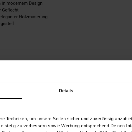
n in modernem Design
 Geflecht
 eleganter Holzmaserung
gestell
T): 43 x 16 x 34 cm
ach (BxHxT): 47 x 18 x 39 cm
est Du im Maßbild
Details
t: warmes Hellbraun
e Techniken, um unsere Seiten sicher und zuverlässig anzubiet
ese stetig zu verbessern sowie Werbung entsprechend Deinen In