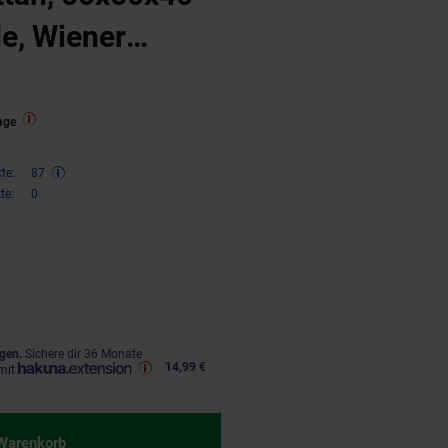
e, Wiener
age
te:
87
te:
0
ren 35 Prozent, 174,
€ Sternchen
95
gen.
Sichere dir 36 Monate
14,99 €
mit
 Warenkorb