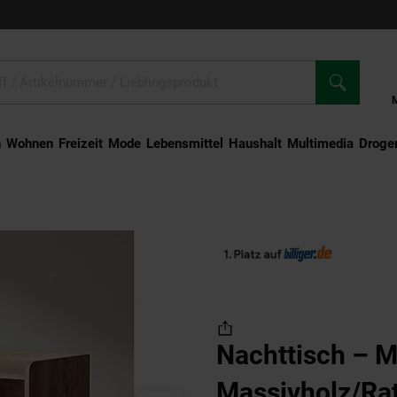
n
Wohnen
Freizeit
Mode
Lebensmittel
Haushalt
Multimedia
Droger
Mango Massivholz/Rattan, 50x60x40 cm, 1 Schublade, Wiener Geflecht
Nachttisch – 
Massivholz/Ra