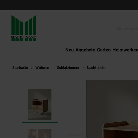
Schließen
Suche:
Neu
Angebote
Garten
Heimwerke
Startseite
Wohnen
Schlafzimmer
Nachttische
Nachttisch – 