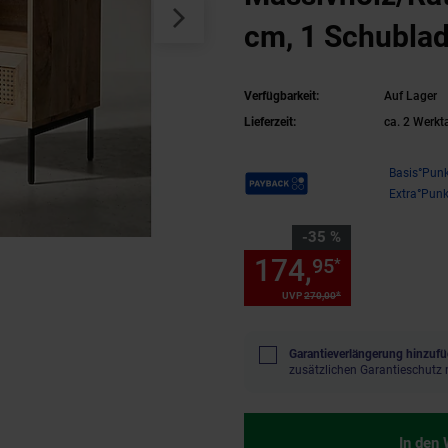
cm, 1 Schublad
Geflecht
Verfügbarkeit:
Auf Lager
Lieferzeit:
ca. 2 Werkt
Payback Punkte
Basis°Punk
Extra°Punk
Sie Sparen 35 Prozent,
-35 %
174,
Sie Spa
95
*
*
UVP
270,
00
UVP : 270,
00
€
Garantieverlängerung hinzufü
zusätzlichen Garantieschutz 
In den