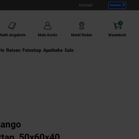
Kontakt
0
Artikel
Markt-Angebote
Mein Konto
Markt finden
Warenkorb
ie
Externer Link:
Reisen
Externer Link:
Fotoshop
Externer Link:
Apotheke
Sale
Mango
ttan, 50x60x40