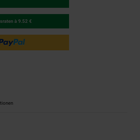
sraten
à 9.52 €
tionen