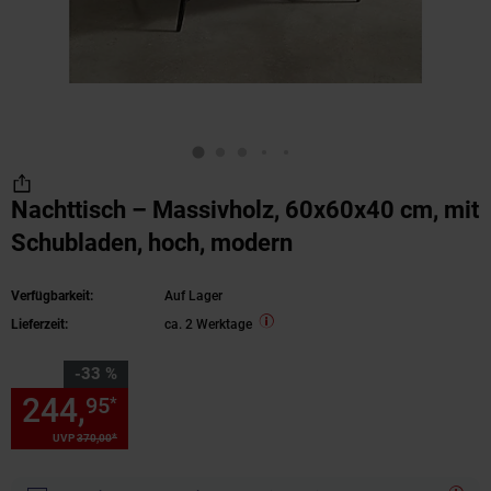
Nachttisch – Massivholz, 60x60x40 cm, mit
Schubladen, hoch, modern
Verfügbarkeit:
Auf Lager
Lieferzeit:
ca. 2 Werktage
Sie Sparen 33 Prozent,
-33 %
244,
Sie Sparen 33 Prozent, 2
95
*
*
UVP
370,
00
UVP : 370,
00
€