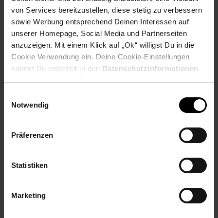
von Services bereitzustellen, diese stetig zu verbessern
Abmessungen
sowie Werbung entsprechend Deinen Interessen auf
unserer Homepage, Social Media und Partnerseiten
Breite: 60 cm
Höhe: 60 cm
anzuzeigen. Mit einem Klick auf „Ok“ willigst Du in die
Tiefe: 40 cm
Cookie Verwendung ein. Deine Cookie-Einstellungen
kannst Du jederzeit in den
Datenschutzinformationen
Farbe
ändern bzw. widerrufen.
Einwilligungsauswahl
Korpus: Holzfarben (Sheesham)
Notwendig
Gestell: Schwarz (matt)
Besonderheiten
Präferenzen
Durch seine unvergleichbare Farbgebung und
die Holzmaserungen ist jedes Nachtkästchen ein
Statistiken
absolutes Unikat
Das von Hand hergestellte Möbelstück sorgt für eine
individuelle Note in Ihrem Zuhause
Marketing
Hohe Stabilität durch das verarbeitete Massivholz in
Kombination mit dem Eisengestell
Die Oberfläche des Kästchens ist mit einem schützenden