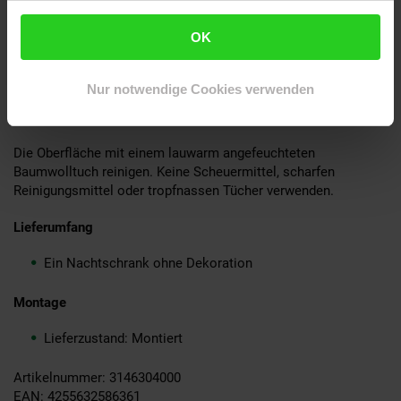
Klarlack überzogen
Material
OK
Tischplatte: Massivholz Sheesham
Tischbeine: Metall
Nur notwendige Cookies verwenden
Pflegehinweise
Die Oberfläche mit einem lauwarm angefeuchteten
Baumwolltuch reinigen. Keine Scheuermittel, scharfen
Reinigungsmittel oder tropfnassen Tücher verwenden.
Lieferumfang
Ein Nachtschrank ohne Dekoration
Montage
Lieferzustand: Montiert
Artikelnummer: 3146304000
EAN: 4255632586361