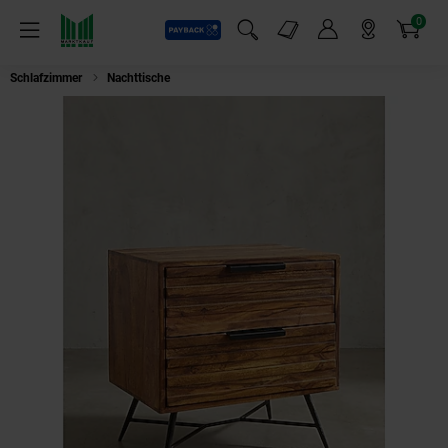
0
Payback
Markt-Angebote
Artikel
Menü
Suchfeld einblenden
Mein Konto
Markt finden
Warenkorb
Schlafzimmer
Nachttische
Nachttisch – Massivholz, 60x60x40 cm, mit S