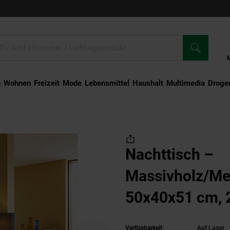
n
Wohnen
Freizeit
Mode
Lebensmittel
Haushalt
Multimedia
Droger
assivholz/Metall, 50x40x51 cm, 2 Schubladen, Industrial-Stil
Nachttisch –
Massivholz/Met
50x40x51 cm, 
Industrial-Stil
Verfügbarkeit:
Auf Lager