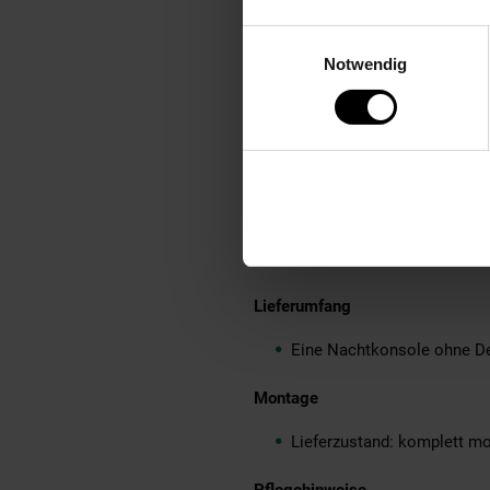
Durch drehbare Holzstoppe
Einwilligungsauswahl
Die Oberflächen der Nacht
Notwendig
Aufgrund der Größe ist das
Anti-Rutsch-Noppen schütz
Empfohlene Maximalbelastb
Material
Korpus: Sheesham Massivho
Gestell: pulverbeschichtet
Griffe: lackiertes Metall
Lieferumfang
Eine Nachtkonsole ohne D
Montage
Lieferzustand: komplett mo