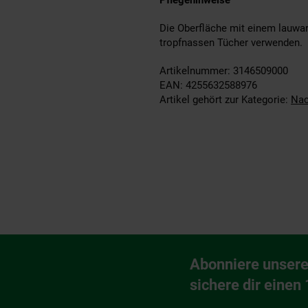
Pflegehinweise
Die Oberfläche mit einem lauwar
tropfnassen Tücher verwenden.
Artikelnummer: 3146509000
EAN: 4255632588976
Artikel gehört zur Kategorie:
Nac
Fußzeile
Abonniere unsere
Newsletter Anmeldu
sichere dir einen