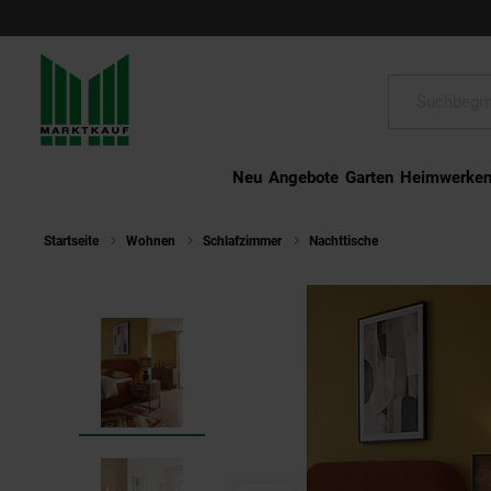
Schließen
Suche:
Neu
Angebote
Garten
Heimwerke
Startseite
Wohnen
Schlafzimmer
Nachttische
Nachttisch – M