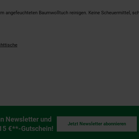
m angefeuchteten Baumwolltuch reinigen. Keine Scheuermittel, sch
httische
n Newsletter und
Jetzt Newsletter abonnieren
ng
 15 €**-Gutschein!