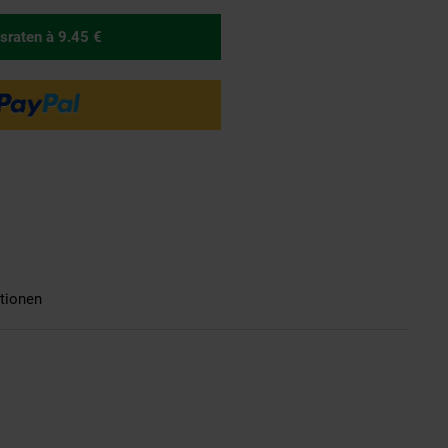
sraten
à 9.45 €
tionen