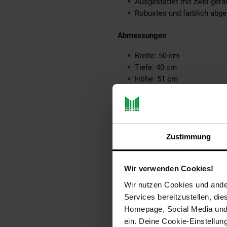
Ausgestattet mit zwei ger
Robustes und farblich abge
Abmessungen
Breite: 50 cm
Tiefe: 40 cm
Höhe: 51 cm
Innenmaße je Schublade (Bx
Tischplattenstärke: ca. 1,5
Metallstärke: 1,5 cm
Weitere Abmessungen finde
Zustimmung
Farbe
Korpus: Braun
Wir verwenden Cookies!
Gestell und Griffe: Schwarz
Wir nutzen Cookies und ander
Services bereitzustellen, di
Besonderheiten
Homepage, Social Media und P
ein. Deine Cookie-Einstellun
Jeder Nachtschrank wurde in