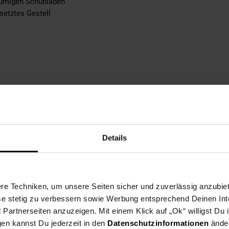
äumigen Schubladen
setztes Gestell
HxT): 42 x 11 x 31,5 cm
 cm
n Sie im Maßbild
Details
e Techniken, um unsere Seiten sicher und zuverlässig anzubiet
ese stetig zu verbessern sowie Werbung entsprechend Deinen In
artnerseiten anzuzeigen. Mit einem Klick auf „Ok“ willigst Du
gen kannst Du jederzeit in den
Datenschutzinformationen
änder
 liebevoller Handarbeit gefertigt und ist daher ein absolutes Unika