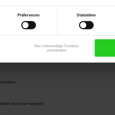
r sind die Schubladen herausnehmbar
konsole sind mit einem schützenden Klarlack überzogen
Präferenzen
Statistiken
 Nachtkästchen ideal für Boxspringbetten geeignet
en Ihren Fußboden und das Metall vor unschönen Kratzern
arkeit: 20 kg
Nur notwendige Cookies
lz, mit Klarlack beschichtet
verwenden
es Eisen
ekoration
ntiert und sicher verpackt