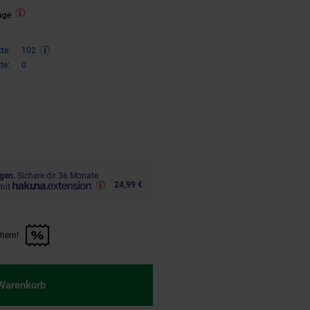
age
te:
102
te:
0
ren 33 Prozent, 204,
€ Sternchen
95
gen.
Sichere dir 36 Monate
24,99 €
mit
chern!
n Artikel sichern!" anwenden
 Warenkorb