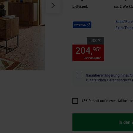
Lieferzeit:
ca. 2 Werkt
Payback Punkte
Basis°Punk
Extra°Punk
Sie Sparen 33 Prozent,
-33 %
204,
Sie Spa
95
*
*
UVP
310,
00
UVP : 310,
00
€
Garantieverlängerung hinzufü
zusätzlichen Garantieschutz 
15€ Rabatt auf diesen Artikel si
Promotion "15€ Rabatt auf diese
In den