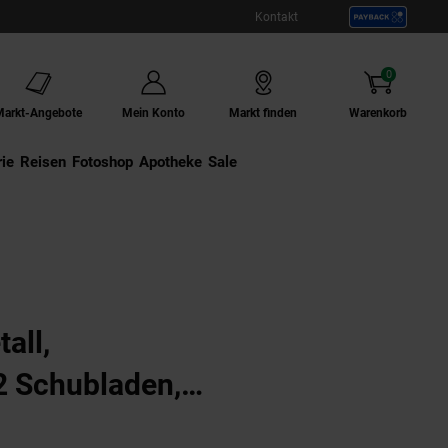
Kontakt
0
Artikel
Markt-Angebote
Mein Konto
Markt finden
Warenkorb
ie
Externer Link:
Reisen
Externer Link:
Fotoshop
Externer Link:
Apotheke
Sale
all,
2 Schubladen,