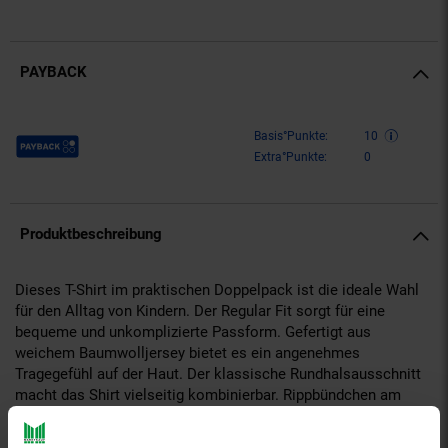
PAYBACK
Payback Punkte
Basis°Punkte:
10
Extra°Punkte:
0
Produktbeschreibung
Dieses T-Shirt im praktischen Doppelpack ist die ideale Wahl
für den Alltag von Kindern. Der Regular Fit sorgt für eine
bequeme und unkomplizierte Passform. Gefertigt aus
weichem Baumwolljersey bietet es ein angenehmes
Tragegefühl auf der Haut. Der klassische Rundhalsausschnitt
macht das Shirt vielseitig kombinierbar. Rippbündchen am
Ausschnitt sorgen für Formstabilität. Ein moderner Aufdruck
auf der Vorderseite setzt stylische Akzente. Der Label-Print