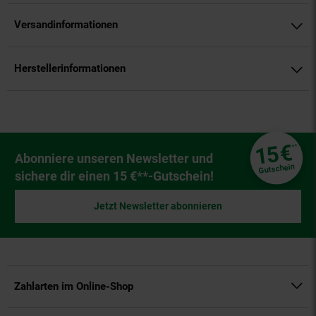
Versandinformationen
Herstellerinformationen
Fußzeile
€
15
**
Newsletter Anmeldung
Abonniere unseren Newsletter und
Gutschein
sichere dir einen 15 €**-Gutschein!
Jetzt Newsletter abonnieren
Zahlarten im Online-Shop