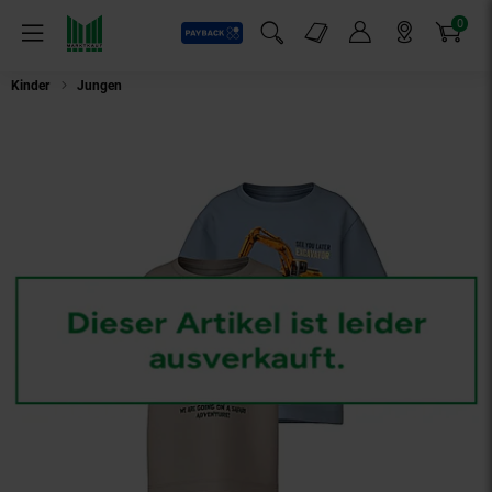
0
Payback
Markt-Angebote
Artikel
Menü
Suchfeld einblenden
Mein Konto
Markt finden
Warenkorb
Kinder
Jungen
Name It T-Shirt VOTO Kurzarmshirt 2er Pack