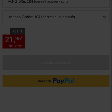
VG-Größe:
104 (derzeit ausverkauft)
limango-Größe:
104 (derzeit ausverkauft)
Sie Sparen 31 Prozent,
-31 %
21,
Sie Sparen 31 Prozent, 21,
95
*
*
UVP
31,
95
UVP : 31,
95
€
Aktuell ausverkauft