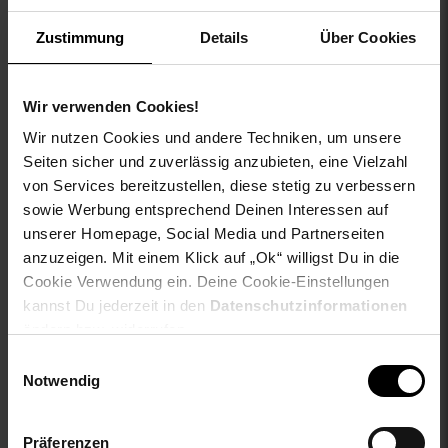
innen sorgt für ein kratzfreies Tragen. Die hochwertige
Verarbeitung garantiert Langlebigkeit. Perfekt für Schule,
Zustimmung
Details
Über Cookies
Freizeit und aktive Tage.
Gattung VG für Titel: T-Shirt
Wir verwenden Cookies!
aboutyou-titel: T-Shirt 'Voto' 2er Pack
Wir nutzen Cookies und andere Techniken, um unsere
ay-PFAS: PFAS Frei
ay-material: Obermaterial: 100% Baumwolle
Seiten sicher und zuverlässig anzubieten, eine Vielzahl
ay-material-eigenschaften: Baumwolle
von Services bereitzustellen, diese stetig zu verbessern
ay-passform schuh: keine Angabe
sowie Werbung entsprechend Deinen Interessen auf
ay-pullover-materialart: kein Pullover
unserer Homepage, Social Media und Partnerseiten
ay-schuh-acc material: kein Schuh, keine Tasche, kein
anzuzeigen. Mit einem Klick auf „Ok“ willigst Du in die
Gürtel, kein Handschuh, kein Geldbeutel
Cookie Verwendung ein. Deine Cookie-Einstellungen
ay-schuhdetails: keine Angabe
kannst Du jederzeit in den
Datenschutzinformationen
ay-sondergroessen_produktebene: keine Angabe
ändern bzw. widerrufen.
ay-technologie jeans: keine Angabe
Einwilligungsauswahl
bleichen: Nicht bleichen
Notwendig
buegeln: Mäßig heiß bügeln bei max. 150°C
fuellung: 100% not_applicable
geschlechtvangraaf: Jungen
Präferenzen