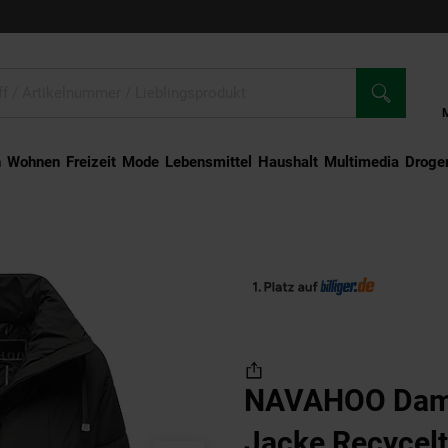
n
Wohnen
Freizeit
Mode
Lebensmittel
Haushalt
Multimedia
Droger
men Winter Jacke Recyceltes Kurz Winterjacke gefütterter Steh Kragen Luftzaub
NAVAHOO Dame
Jacke Recycelt