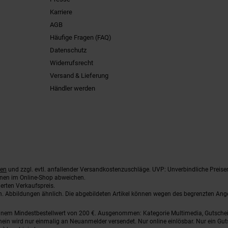
Karriere
AGB
Häufige Fragen (FAQ)
Datenschutz
Widerrufsrecht
Versand & Lieferung
Händler werden
ten
und zzgl. evtl. anfallender Versandkostenzuschläge. UVP: Unverbindliche Preise
nnen im Online-Shop abweichen.
erten Verkaufspreis.
ten. Abbildungen ähnlich. Die abgebildeten Artikel können wegen des begrenzten An
einem Mindestbestellwert von 200 €. Ausgenommen: Kategorie Multimedia, Gutsche
ein wird nur einmalig an Neuanmelder versendet. Nur online einlösbar. Nur ein Gut