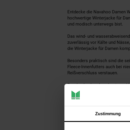
Entdecke die Navahoo Damen Wint
hochwertige Winterjacke für Dam
und modisch unterwegs bist.
Das wind- und wasserabweisende
zuverlässig vor Kälte und Nässe
die Winterjacke für Damen komple
Besonders praktisch sind die se
Fleece-Innenfutters auch bei ni
Reißverschluss verstauen.
Der durchgehende, robuste und l
Öffnen und Schließen der Damen
Die Navahoo Damen Winter Steppja
garantiert. Kleine Details wie 
Zustimmung
Navahoo ist Mitglied bei den 'F