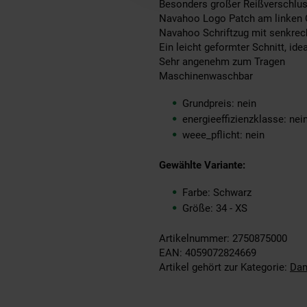
Besonders großer Reißverschlus
Navahoo Logo Patch am linken Ob
Navahoo Schriftzug mit senkrech
Ein leicht geformter Schnitt, id
Sehr angenehm zum Tragen
Maschinenwaschbar
Grundpreis: nein
energieeffizienzklasse: nei
weee_pflicht: nein
Gewählte Variante:
Farbe: Schwarz
Größe: 34 - XS
Artikelnummer: 2750875000
EAN: 4059072824669
Artikel gehört zur Kategorie:
Dam