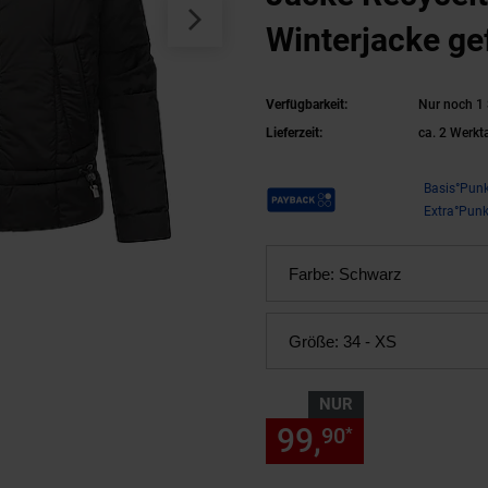
Winterjacke ge
Kragen Luftza
Verfügbarkeit:
Nur noch 1 
Lieferzeit:
ca. 2 Werkt
Payback Punkte
Basis°Punk
Extra°Punk
Farbe:
Schwarz
Größe:
34 - XS
NUR
99,
nur 99,
90
90
*