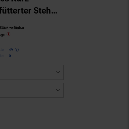
fütterter Steh
uber
Stück verfügbar
age
te:
49
te:
0
€ Sternchen Fußnote, Details am