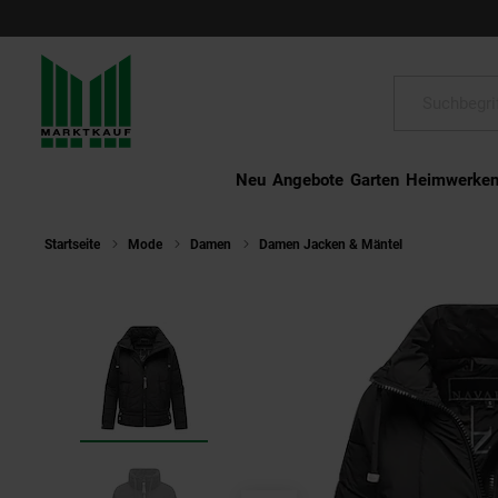
Schließen
Suche:
Neu
Angebote
Garten
Heimwerke
Startseite
Mode
Damen
Damen Jacken & Mäntel
NAVAHOO Da