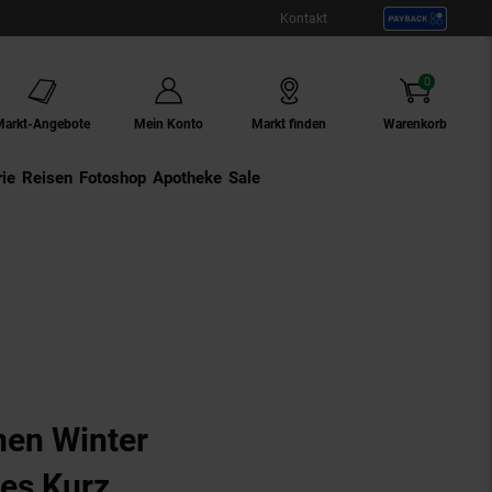
Kontakt
0
Artikel
Markt-Angebote
Mein Konto
Markt finden
Warenkorb
ie
Externer Link:
Reisen
Externer Link:
Fotoshop
Externer Link:
Apotheke
Sale
er
n Winter
es Kurz