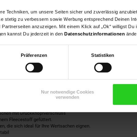
e Techniken, um unsere Seiten sicher und zuverlässig anzubiet
ese stetig zu verbessern sowie Werbung entsprechend Deinen In
artnerseiten anzuzeigen. Mit einem Klick auf „Ok“ willigst Du
e
gen kannst Du jederzeit in den
Datenschutzinformationen
änder
Polyester
yceltes Polyester
Präferenzen
Statistiken
pjacke mit Kragen
h Körpergröße.)
ummizug am Saum ( Um die Taille enger zu machen. )
Nur notwendige Cookies
end
verwenden
 abnehmbar) mit innenliegendem Kordelzug
r Wattierung
aschen mit Druckknopfverschluss
em Fleecestoff gefüttert.
, die sich ideal für Ihre Wertsachen eignen.
tabil