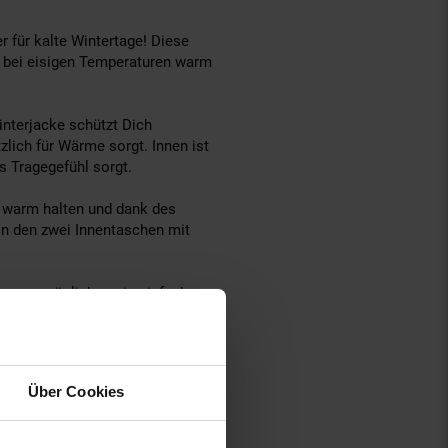
 für kalte Wintertage! Diese
h bei eisigen Temperaturen warm
nterjacke schützt Dich
lich für Wärme sorgt. Innen ist
s Tragegefühl sorgt.
e warm halten und dank des
in den zwei Innentaschen mit
pper ermöglichen ein einfaches
r eine perfekte Passform
as stilvolle Design ab.
Über Cookies
ng von Daunen, Fell oder Leder!