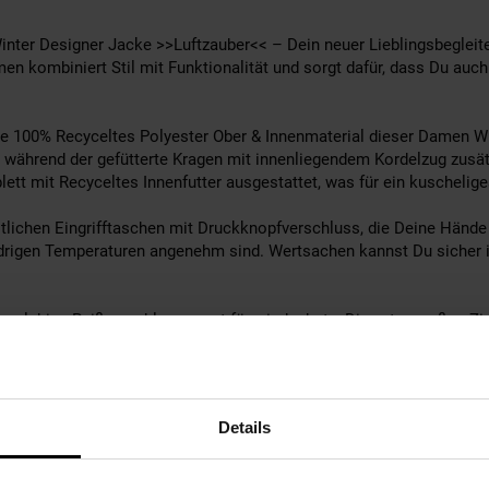
er Designer Jacke >>Luftzauber<< – Dein neuer Lieblingsbegleiter
en kombiniert Stil mit Funktionalität und sorgt dafür, dass Du auc
 100% Recyceltes Polyester Ober & Innenmaterial dieser Damen Wi
, während der gefütterte Kragen mit innenliegendem Kordelzug zusätz
tt mit Recyceltes Innenfutter ausgestattet, was für ein kuschelige
itlichen Eingrifftaschen mit Druckknopfverschluss, die Deine Händ
edrigen Temperaturen angenehm sind. Wertsachen kannst Du sicher 
anglebige Reißverschluss sorgt für windschutz. Die extra großen Zi
 Steppjacke – selbst mit Handschuhen.
cke Luftzauber besticht durch ihren leicht taillierten Schnitt, de
der Navahoo Logo Patch und der gummizug am ende der saum runden d
Details
urfree Retailers' und vertreibt 100% vegane Mode ohne die Verwendu