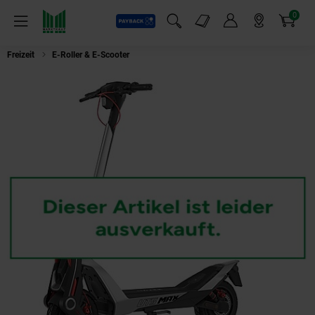
0
Payback
Markt-Angebote
Artikel
Menü
Suchfeld einblenden
Mein Konto
Markt finden
Warenkorb
Freizeit
E-Roller & E-Scooter
Navee UT5 Max - DE eScooter