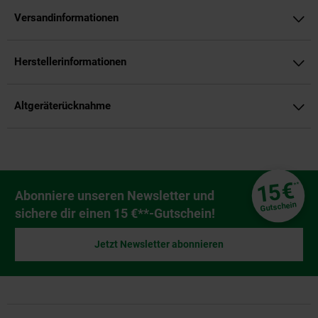
Versandinformationen
Herstellerinformationen
Altgeräterücknahme
Fußzeile
€
15
**
Newsletter Anmeldung
Abonniere unseren Newsletter und
Gutschein
sichere dir einen 15 €**-Gutschein!
Jetzt Newsletter abonnieren