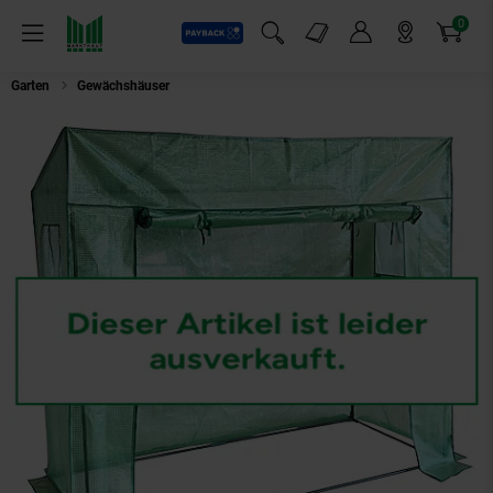
0
Payback
Markt-Angebote
Artikel
Menü
Suchfeld einblenden
Mein Konto
Markt finden
Warenkorb
Garten
Gewächshäuser
NYVI Foliengewächshaus NYVIGreen 150x100x50 