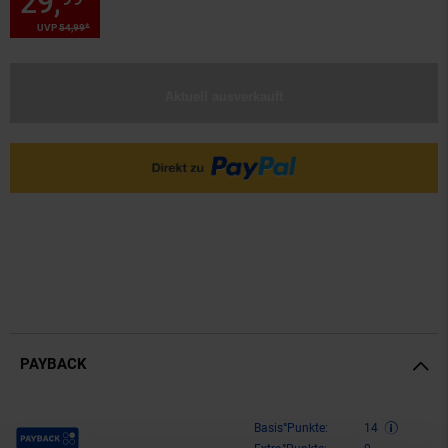
29,
Sie Sparen 45 Prozent, 29,
*
UVP
54,
99
UVP : 54,
99
€
Aktuell ausverkauft
PAYBACK
Payback Punkte
Basis°Punkte:
14