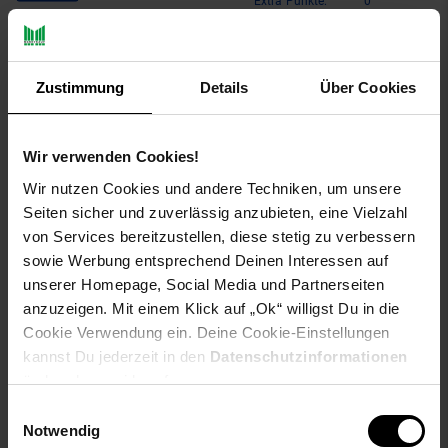
Extra°Punkte:
0
Produktbeschreibung
Zustimmung
Details
Über Cookies
NYVI Gewächshaus NYVIGreen 150 x 100 x 50 cm
Wir verwenden Cookies!
Wir nutzen Cookies und andere Techniken, um unsere
Seiten sicher und zuverlässig anzubieten, eine Vielzahl
Unser geräumiges Gewächszelt ist winterfest und schützt
von Services bereitzustellen, diese stetig zu verbessern
Deine Pflanzen, Gemüse, Obstbäume, Kräuter, Blumen
zuverlässig vor Wetter und Ungeziefer. Das Pflanzenzelt ist
sowie Werbung entsprechend Deinen Interessen auf
lichtdurchlässig und schafft ein warmes Klima, womit selbst
unserer Homepage, Social Media und Partnerseiten
die anspruchsvollsten Pflanzen ideale Bedingungen für ihr
anzuzeigen. Mit einem Klick auf „Ok“ willigst Du in die
Wachstum haben. Die Seitenwände bestehen aus wasserfester
Cookie Verwendung ein. Deine Cookie-Einstellungen
PE-Folie und der Rahmen aus pulverbeschichtetem Metall. Das
kannst Du jederzeit in den
Datenschutzinformationen
Folienzelt ist somit sehr stabil, rostfrei und langlebig. Mit
ändern bzw. widerrufen.
seinen Maßen ist dieses große Tomatengewächshaus selbst
für kleine Obstbäume geeignet und ist durch die große &
Einwilligungsauswahl
verschließbare Frontöffnung begehbar. Die einfache
Notwendig
Steckmontage erfolgt ganz ohne Werkzeuge und geht ganz