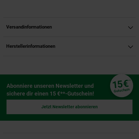
Versandinformationen
Herstellerinformationen
Fußzeile
€
15
**
Newsletter Anmeldung
Abonniere unseren Newsletter und
Gutschein
sichere dir einen 15 €**-Gutschein!
Jetzt Newsletter abonnieren