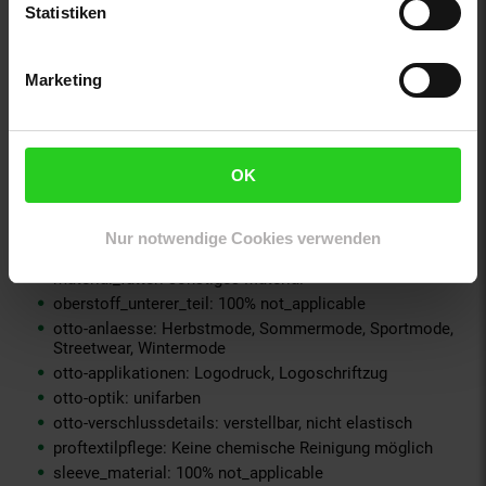
material-fuellung-innenjacke: 100% not_applicable
Statistiken
material-futter-aermel: 100% not_applicable
material-futter-innenjacke: 100% not_applicable
material-kunstfellkragen: 100% not_applicable
Marketing
material-oberstoff-innenjacke: 100% not_applicable
material-oberstoff-innenseite: 100% not_applicable
material-oberstoff-mittlere-schicht: 100% not_applicable
OK
material-oberstoff-mittlerer-teil: 100% not_applicable
material-oberstoff-oberer-teil: 100% not_applicable
material-oberstoff-rueckseite: 100% not_applicable
Nur notwendige Cookies verwenden
material-verzierung: 100% not_applicable
material_futter: sonstiges Material
oberstoff_unterer_teil: 100% not_applicable
otto-anlaesse: Herbstmode, Sommermode, Sportmode,
Streetwear, Wintermode
otto-applikationen: Logodruck, Logoschriftzug
otto-optik: unifarben
otto-verschlussdetails: verstellbar, nicht elastisch
proftextilpflege: Keine chemische Reinigung möglich
sleeve_material: 100% not_applicable