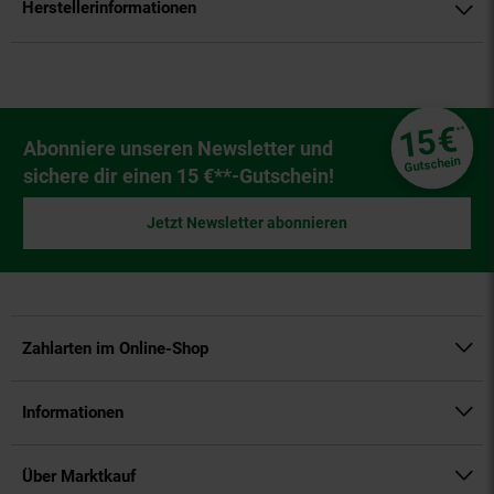
Herstellerinformationen
Fußzeile
€
15
**
Newsletter Anmeldung
Abonniere unseren Newsletter und
Gutschein
sichere dir einen 15 €**-Gutschein!
Jetzt Newsletter abonnieren
Zahlarten im Online-Shop
Informationen
Über Marktkauf