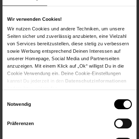
Gattung VG für Titel: Pantolette
aboutyou-titel: Pantolette 'Maxi'
Wir verwenden Cookies!
ay-PFAS: PFAS Frei
ay-material: Obermaterial: 100% Polyurethan; Futter:
Wir nutzen Cookies und andere Techniken, um unsere
sonstiges Material; Sohle: abriebfester Gummi
Seiten sicher und zuverlässig anzubieten, eine Vielzahl
ay-material-eigenschaften: Polyurethan
von Services bereitzustellen, diese stetig zu verbessern
ay-passform schuh: keine Angabe
sowie Werbung entsprechend Deinen Interessen auf
ay-schuh-acc material: Lederimitat
unserer Homepage, Social Media und Partnerseiten
ay-schuhdetails: Zehenkappe
anzuzeigen. Mit einem Klick auf „Ok“ willigst Du in die
ay-sondergroessen_produktebene: keine Angabe
Cookie Verwendung ein. Deine Cookie-Einstellungen
bleichen: Nicht bleichen
kannst Du jederzeit in den
Datenschutzinformationen
buegeln: Nicht bügeln
ändern bzw. widerrufen.
fuellung: 100% not_applicable
fuetterungsdicke: ungefüttert
Einwilligungsauswahl
Notwendig
geschlechtvangraaf: Damen
innen_material_einsatz: 100% not_applicable
innensohle: konturiert
Präferenzen
innensohle_material: Sonstiges Material
material: 100% Polyurethan