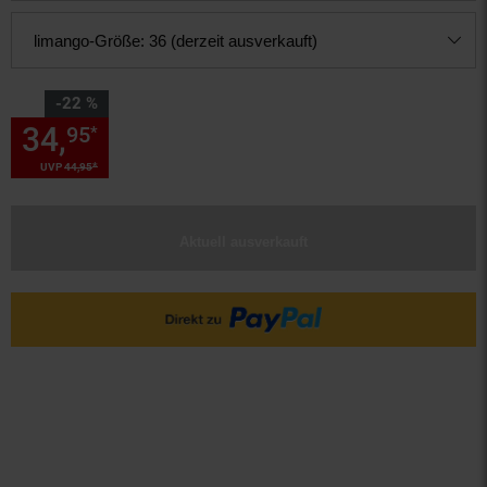
limango-Größe:
36 (derzeit ausverkauft)
Sie Sparen 22 Prozent,
-22 %
34,
Sie Sparen 22 Prozent, 34,
95
*
*
UVP
44,
95
UVP : 44,
95
€
Aktuell ausverkauft