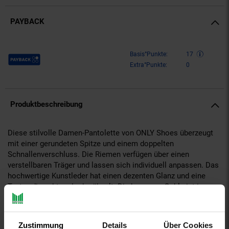
PAYBACK
Payback Punkte
Basis°Punkte:
17
Extra°Punkte:
0
Produktbeschreibung
Diese stilvolle Damen-Pantolette von ONLY Shoes überzeugt
mit einer gerundeten Spitze und einem doppelten
Schnallenverschluss. Die Riemen verfügen über einen
verstellbaren Träger und lassen sich individuell anpassen. Das
hochwertige Kunstleder hat einen dezenten Glanz und eine
Textur, die echtem Leder ähnelt. Die bequeme Sohle ist im
Design auf hohen Tragekomfort ausgelegt und aus
langlebigen, hochwertigen Materialien gefertigt – perfekt für
entspannte Tage und stilvolle Outfits.
Zustimmung
Details
Über Cookies