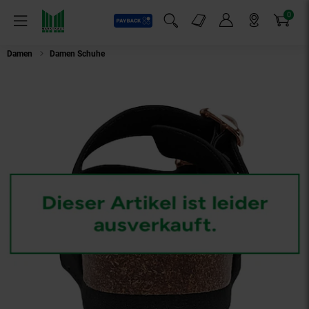
0
Payback
Markt-Angebote
Artikel
Menü
Suchfeld einblenden
Mein Konto
Markt finden
Warenkorb
Damen
Damen Schuhe
ONLY SHOES Pantolette Maxi Schlappen