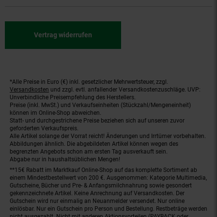
Vertrag widerrufen
*Alle Preise in Euro (€) inkl. gesetzlicher Mehrwertsteuer, zzgl.
Fußnoten
Versandkosten
und zzgl. evtl. anfallender Versandkostenzuschläge. UVP:
Unverbindliche Preisempfehlung des Herstellers.
Preise (inkl. MwSt.) und Verkaufseinheiten (Stückzahl/Mengeneinheit)
können im Online-Shop abweichen.
Statt- und durchgestrichene Preise beziehen sich auf unseren zuvor
geforderten Verkaufspreis.
Alle Artikel solange der Vorrat reicht! Änderungen und Irrtümer vorbehalten.
Abbildungen ähnlich. Die abgebildeten Artikel können wegen des
begrenzten Angebots schon am ersten Tag ausverkauft sein.
Abgabe nur in haushaltsüblichen Mengen!
**15€ Rabatt im Marktkauf Online-Shop auf das komplette Sortiment ab
einem Mindestbestellwert von 200 €. Ausgenommen: Kategorie Multimedia,
Gutscheine, Bücher und Pre- & Anfangsmilchnahrung sowie gesondert
gekennzeichnete Artikel. Keine Anrechnung auf Versandkosten. Der
Gutschein wird nur einmalig an Neuanmelder versendet. Nur online
einlösbar. Nur ein Gutschein pro Person und Bestellung. Restbeträge werden
nicht ausgezahlt. Nicht mit anderen Aktionsvorteilen (PAYBACK oder