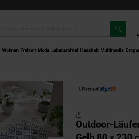
n
Wohnen
Freizeit
Mode
Lebensmittel
Haushalt
Multimedia
Droger
auten Blau-Gelb 80 x 230 cm - FLEET | Kadima Design
Outdoor-Läufer
Gelb 80 x 230 