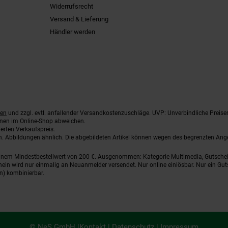
Widerrufsrecht
Versand & Lieferung
Händler werden
ten
und zzgl. evtl. anfallender Versandkostenzuschläge. UVP: Unverbindliche Preise
nnen im Online-Shop abweichen.
erten Verkaufspreis.
ten. Abbildungen ähnlich. Die abgebildeten Artikel können wegen des begrenzten An
einem Mindestbestellwert von 200 €. Ausgenommen: Kategorie Multimedia, Gutsche
ein wird nur einmalig an Neuanmelder versendet. Nur online einlösbar. Nur ein Gut
n) kombinierbar.
© NeS GmbH |
Kontakt
|
Datenschutz
|
Impressum