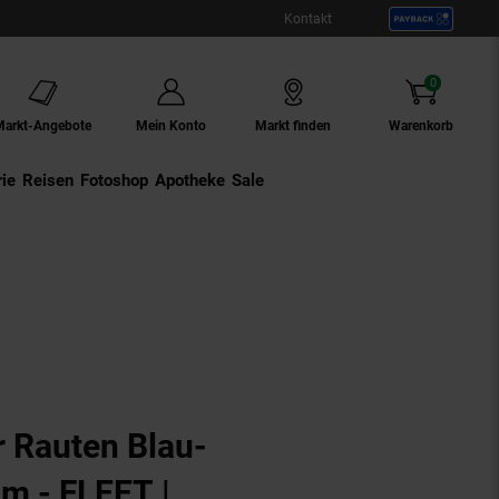
Kontakt
0
Artikel
Markt-Angebote
Mein Konto
Markt finden
Warenkorb
ie
Externer Link:
Reisen
Externer Link:
Fotoshop
Externer Link:
Apotheke
Sale
 Rauten Blau-
cm - FLEET |