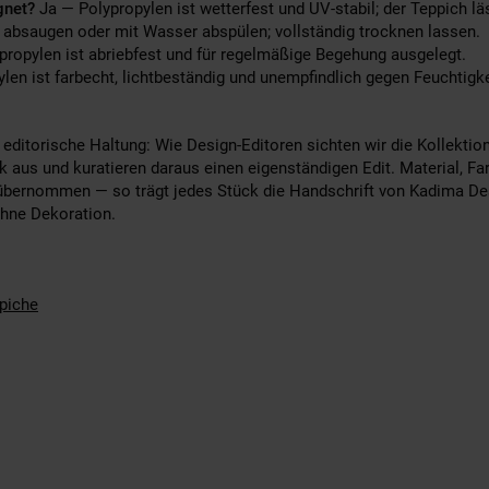
gnet?
Ja — Polypropylen ist wetterfest und UV-stabil; der Teppich l
absaugen oder mit Wasser abspülen; vollständig trocknen lassen.
ropylen ist abriebfest und für regelmäßige Begehung ausgelegt.
len ist farbecht, lichtbeständig und unempfindlich gegen Feuchtigke
editorische Haltung: Wie Design-Editoren sichten wir die Kollektio
ck aus und kuratieren daraus einen eigenständigen Edit. Material, F
übernommen — so trägt jedes Stück die Handschrift von Kadima Des
 ohne Dekoration.
piche