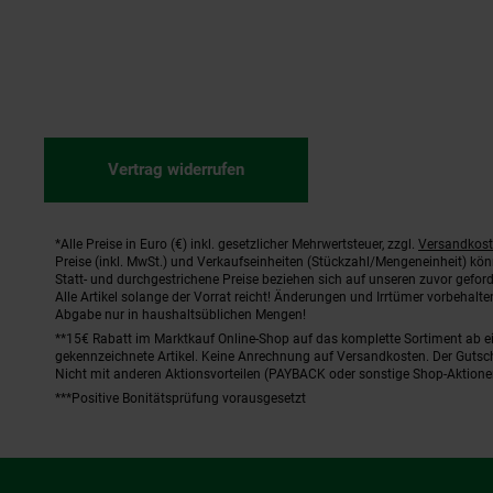
Vertrag widerrufen
*Alle Preise in Euro (€) inkl. gesetzlicher Mehrwertsteuer, zzgl.
Versandkos
Fußnoten
Preise (inkl. MwSt.) und Verkaufseinheiten (Stückzahl/Mengeneinheit) kö
Statt- und durchgestrichene Preise beziehen sich auf unseren zuvor geford
Alle Artikel solange der Vorrat reicht! Änderungen und Irrtümer vorbehal
Abgabe nur in haushaltsüblichen Mengen!
**15€ Rabatt im Marktkauf Online-Shop auf das komplette Sortiment ab 
gekennzeichnete Artikel. Keine Anrechnung auf Versandkosten. Der Gutsch
Nicht mit anderen Aktionsvorteilen (PAYBACK oder sonstige Shop-Aktione
***Positive Bonitätsprüfung vorausgesetzt