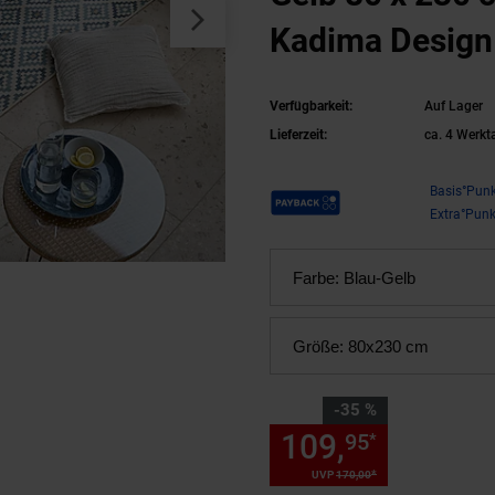
Kadima Design
Verfügbarkeit:
Auf Lager
Lieferzeit:
ca. 4 Werkt
Payback Punkte
Basis°Punk
Extra°Punk
Farbe:
Blau-Gelb
Größe:
80x230 cm
Sie Sparen 35 Prozent,
-35 %
109,
Sie Spa
95
*
*
UVP
170,
00
UVP : 170,
00
€