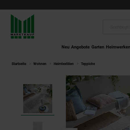
Schließen
Suche:
Neu
Angebote
Garten
Heimwerke
Startseite
Wohnen
Heimtextilien
Teppiche
Outdoor-Läufer R