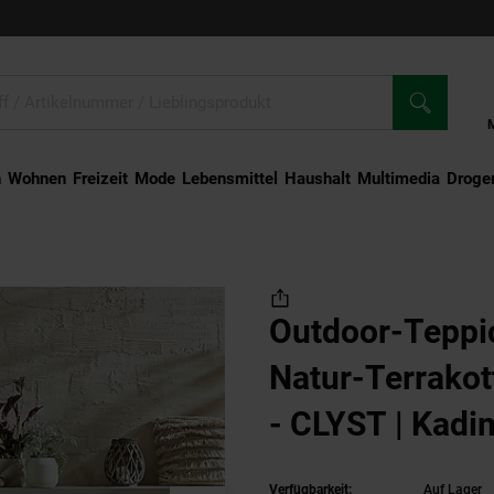
n
Wohnen
Freizeit
Mode
Lebensmittel
Haushalt
Multimedia
Droger
Rauten Natur-Terrakotta 200 x 290 cm - CLYST | Kadima
Outdoor-Teppi
Natur-Terrakot
- CLYST | Kadi
Verfügbarkeit:
Auf Lager