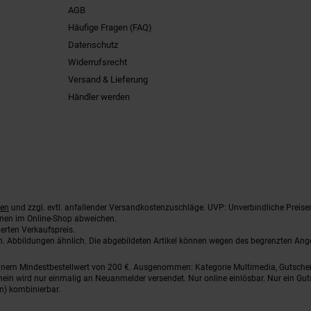
AGB
Häufige Fragen (FAQ)
Datenschutz
Widerrufsrecht
Versand & Lieferung
Händler werden
ten
und zzgl. evtl. anfallender Versandkostenzuschläge. UVP: Unverbindliche Preise
nnen im Online-Shop abweichen.
erten Verkaufspreis.
ten. Abbildungen ähnlich. Die abgebildeten Artikel können wegen des begrenzten An
einem Mindestbestellwert von 200 €. Ausgenommen: Kategorie Multimedia, Gutsche
ein wird nur einmalig an Neuanmelder versendet. Nur online einlösbar. Nur ein Gut
n) kombinierbar.