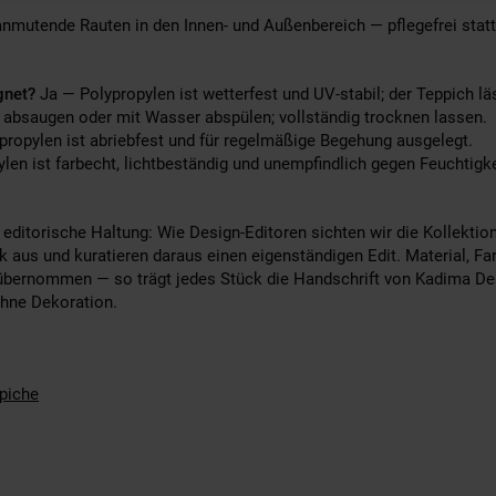
anmutende Rauten in den Innen- und Außenbereich — pflegefrei statt
gnet?
Ja — Polypropylen ist wetterfest und UV-stabil; der Teppich l
absaugen oder mit Wasser abspülen; vollständig trocknen lassen.
ropylen ist abriebfest und für regelmäßige Begehung ausgelegt.
len ist farbecht, lichtbeständig und unempfindlich gegen Feuchtigke
editorische Haltung: Wie Design-Editoren sichten wir die Kollektio
ck aus und kuratieren daraus einen eigenständigen Edit. Material, F
übernommen — so trägt jedes Stück die Handschrift von Kadima Des
 ohne Dekoration.
piche