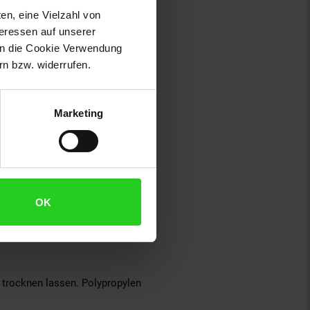
en, eine Vielzahl von
teressen auf unserer
liziert abspülbar, mitsamt dem
 in die Cookie Verwendung
n bzw. widerrufen.
che praktisch: Sie ist UV-stabil,
mie-Außenflächen, Empfang)
Marketing
n Sitzlandschaft. Die gesamte
OK
 Auf glatten Böden sorgt eine
 trocknen lassen. Polypropylen