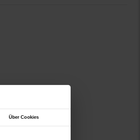
struktur in der Fläche — robust
Über Cookies
tege zeichnen das Muster Ton in
errakotta geben dem Geflecht