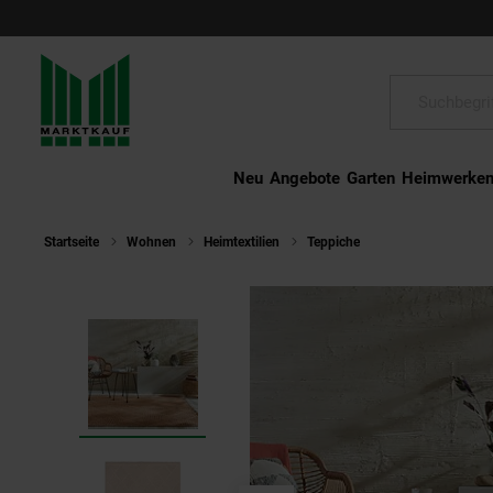
Schließen
Suche:
Neu
Angebote
Garten
Heimwerke
Startseite
Wohnen
Heimtextilien
Teppiche
Outdoor-Teppich 