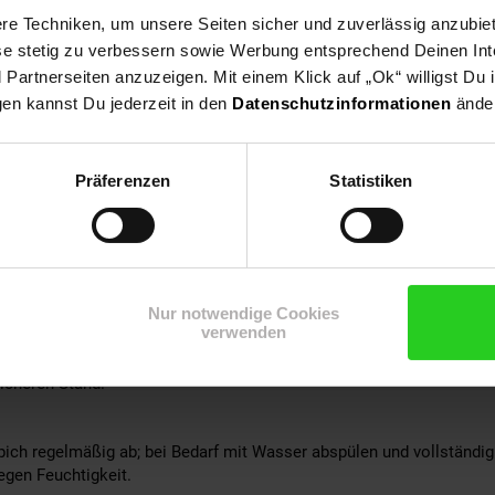
e Techniken, um unsere Seiten sicher und zuverlässig anzubiet
l ist
ese stetig zu verbessern sowie Werbung entsprechend Deinen In
steckt reines Polypropylen — wetterfest, UV-beständig und unkomp
artnerseiten anzuzeigen. Mit einem Klick auf „Ok“ willigst Du
das Rautenbild auch im Außeneinsatz stabil.
gen kannst Du jederzeit in den
Datenschutzinformationen
änder
eich
en und überdachte Außenflächen ist die wetterfeste Polypropylen-Flä
 lässt sich mit Wasser abspülen. Auch im Objektbereich (Gastrono
Präferenzen
Statistiken
nd farbecht.
sich diese Ausführung als großflächige Basis unter einer komplette
Platz.
Nur notwendige Cookies
verwenden
Ausrollen flach ruhen; leichte Rollspuren glätten sich von selbst.
icheren Stand.
ich regelmäßig ab; bei Bedarf mit Wasser abspülen und vollständig
egen Feuchtigkeit.