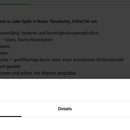
ht in Jute-Optik in Natur-Terrakotta, 200x290 cm
azierfähig, farbecht und feuchtigkeitsunempfindlich
 — klare, flache Raumkante
stanz
ylen
otta — großflächige Basis unter einer kompletten Sitzlandschaft
ell gewebt
 innen und außen, mit Wasser abspülbar
e-Teppich mit Fransenabschluss: Die Rauten liegen als fühlbare Web
g für drinnen.
Details
auten entstehen direkt aus der Webbindung: Punktraster und Liniens
in Ethno-Geflecht im Stil handgewebter Naturteppiche. Natur und T
.