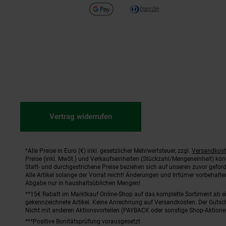
Vertrag widerrufen
*Alle Preise in Euro (€) inkl. gesetzlicher Mehrwertsteuer, zzgl.
Versandkos
Fußnoten
Preise (inkl. MwSt.) und Verkaufseinheiten (Stückzahl/Mengeneinheit) kö
Statt- und durchgestrichene Preise beziehen sich auf unseren zuvor geford
Alle Artikel solange der Vorrat reicht! Änderungen und Irrtümer vorbehal
Abgabe nur in haushaltsüblichen Mengen!
**15€ Rabatt im Marktkauf Online-Shop auf das komplette Sortiment ab 
gekennzeichnete Artikel. Keine Anrechnung auf Versandkosten. Der Gutsch
Nicht mit anderen Aktionsvorteilen (PAYBACK oder sonstige Shop-Aktione
***Positive Bonitätsprüfung vorausgesetzt