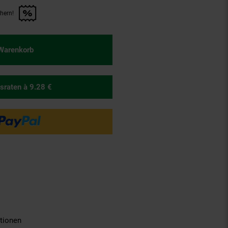
chern!
n Artikel sichern!" anwenden
 Warenkorb
sraten
à 9.28 €
tionen