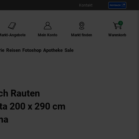
Kontakt
0
Artikel
Markt-Angebote
Mein Konto
Markt finden
Warenkorb
ie
Externer Link:
Reisen
Externer Link:
Fotoshop
Externer Link:
Apotheke
Sale
ch Rauten
ta 200 x 290 cm
ma