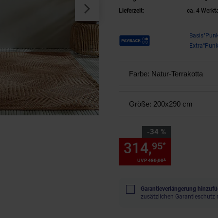
Lieferzeit:
ca. 4 Werkt
Payback Punkte
Basis°Punk
Extra°Punk
Farbe:
Natur-Terrakotta
Größe:
200x290 cm
Sie Sparen 34 Prozent,
-34 %
314,
Sie Spa
95
*
*
UVP
480,
00
UVP : 480,
00
€
Garantieverlängerung hinzufü
zusätzlichen Garantieschutz 