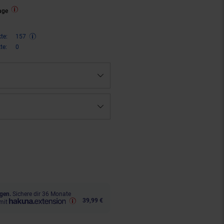
age
te:
157
te:
0
ren 34 Prozent, 314,
€ Sternchen
95
gen.
Sichere dir 36 Monate
39,99 €
mit