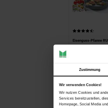
Kundenbewertung: 4,2
Eisenguss-Pfanne R
28 cm
Sie Sparen 25 Prozent
-25 %
48,
Aktue
*
99
Zustimmung
UVP
65,
99
UVP : 65,
99
€
Wir verwenden Cookies!
Wir nutzen Cookies und ander
Services bereitzustellen, di
Homepage, Social Media und P