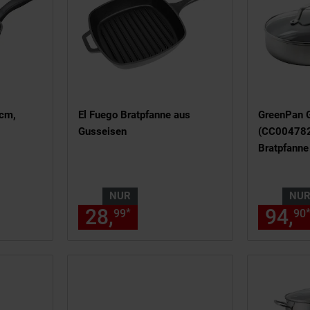
cm,
El Fuego Bratpfanne aus
GreenPan 
Gusseisen
(CC004782-
Bratpfanne
,
NUR
NU
ller Preis: 59,
€ Sternchen Fußn
95
28,
nur 28,
€ Sternche
94,
*
99
99
90