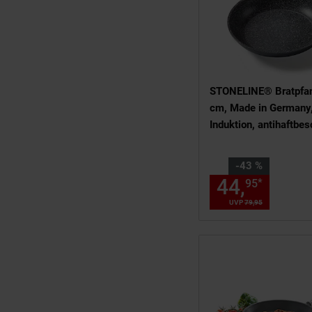
STONELINE® Bratpfa
cm, Made in Germany
Induktion, antihaftbes
Pfanne
Sie Sparen 43 Prozent
-43 %
44,
Aktue
*
95
UVP
79,
95
UVP : 79,
95
€