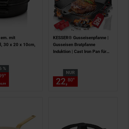
 em. mit
KESSER® Gusseisenpfanne |
l, 30 x 20 x 10cm,
Gusseisen Bratpfanne
Induktion | Cast Iron Pan für
Gasgrill, Backofen, Kohlegrill |
Steakpfanne voreingebrannt |
 16 Prozent,
6 %
Inkl. Schutzgriffe, Rezeptbuch
NUR
ote, Details am Seitenende
en Fußnote, Details am Seitenend
ab 30,
€ Sternchen Fußnote, D
*
99
99
22,
nur 22,
€ Ste
und Ringreiniger
*
80
80
6,
99
UVP : 36,
99
€