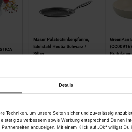
5 von 5 Sternen
Mäser Palatschinkenpfanne,
GreenPan E
Edelstahl Hestia Schwarz /
(CC009169
USTICA
Silber
Bratpfanne
,
NUR
NU
ller Preis: 48,
€ Sternchen Fußn
99
49,
nur 49,
€ Sternche
64,
Details
*
99
99
90
e Techniken, um unsere Seiten sicher und zuverlässig anzubiet
ese stetig zu verbessern sowie Werbung entsprechend Deinen In
artnerseiten anzuzeigen. Mit einem Klick auf „Ok“ willigst Du