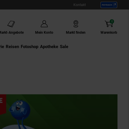
Kontakt
0
Artikel
Markt-Angebote
Mein Konto
Markt finden
Warenkorb
ie
Externer Link:
Reisen
Externer Link:
Fotoshop
Externer Link:
Apotheke
Sale