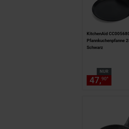
KitchenAid CC00568
Pfannkuchenpfanne 
Schwarz
NUR
47,
nur 4
*
90