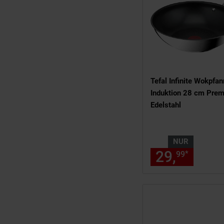
Tefal Infinite Wokpfa
Induktion 28 cm Pre
Edelstahl
NUR
29,
nur 2
*
99