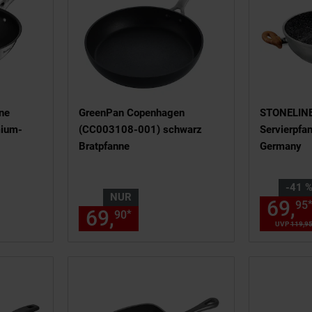
nne
GreenPan Copenhagen
STONELINE
mium-
(CC003108-001) schwarz
Servierpfa
Bratpfanne
Germany
Sie Sparen
-41 
NUR
69,
95
9,
€ Sternchen Fußnote, Details
69,
nur 69,
€ Sternche
*
99
90
90
UVP
119,
9