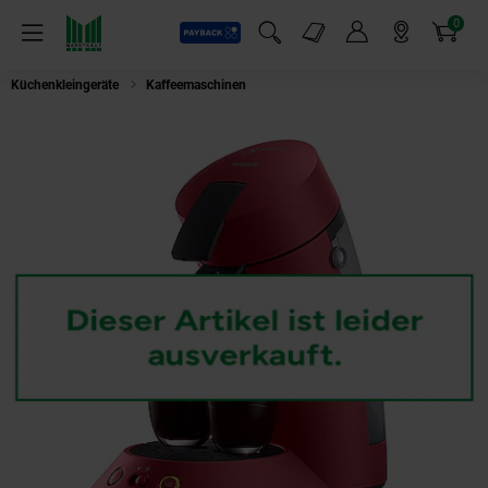
0
Payback
Markt-Angebote
Artikel
Menü
Suchfeld einblenden
Mein Konto
Markt finden
Warenkorb
Küchenkleingeräte
Kaffeemaschinen
Philips CSA210/90 Senseo Original