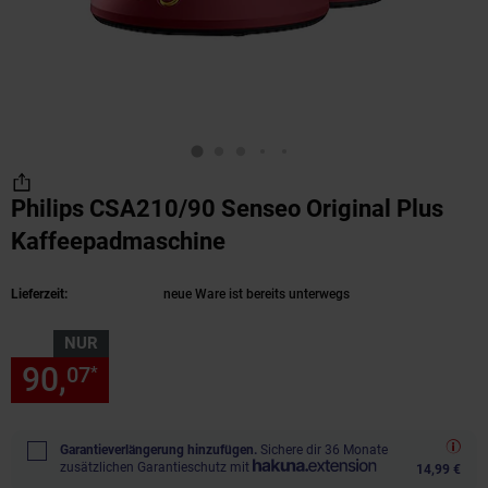
Philips CSA210/90 Senseo Original Plus
Kaffeepadmaschine
(Produkt aktuell ausverk
Lieferzeit:
neue Ware ist bereits unterwegs
NUR
90,
nur 90,
€ Sternchen Fußn
07
07
*
Garantieverlängerung hinzufügen.
Sichere dir 36 Monate
zusätzlichen Garantieschutz mit
14,99 €