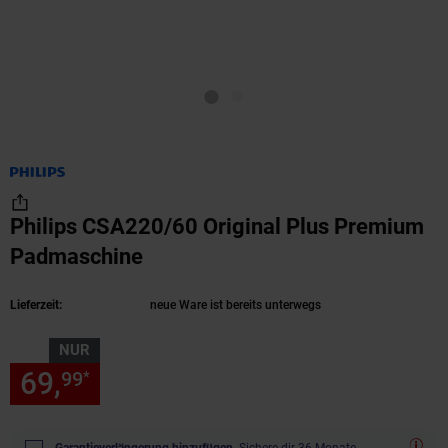
Philips CSA220/60 Original Plus Premium
Padmaschine
(Produkt aktuell ausverkauft)
Lieferzeit:
neue Ware ist bereits unterwegs
NUR
69,
nur 69,
€ Sternchen Fußn
99
99
*