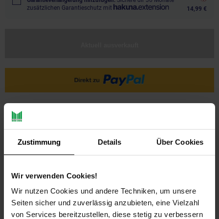
Garantieverlängerung hinzufügen.
Sichere dir 36 Monate
zusätzlichen Garantieschutz mit
14,99 €
Aktuell ausverkauft
Zustimmung
Details
Über Cookies
Wir verwenden Cookies!
PAYBACK
Wir nutzen Cookies und andere Techniken, um unsere
Seiten sicher und zuverlässig anzubieten, eine Vielzahl
Payback Punkte
Basis°Punkte:
34
von Services bereitzustellen, diese stetig zu verbessern
Extra°Punkte:
0