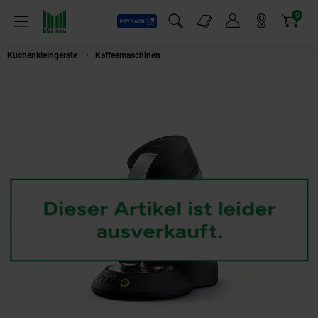
0
Payback
Markt-Angebote
Artikel
Menü
Suchfeld einblenden
Mein Konto
Markt finden
Warenkorb
Küchenkleingeräte
Kaffeemaschinen
Philips CSA220/60 Original Plus P