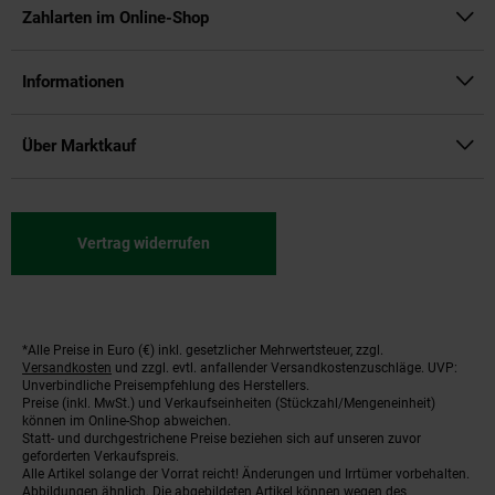
Zahlarten im Online-Shop
Informationen
Über Marktkauf
Vertrag widerrufen
*Alle Preise in Euro (€) inkl. gesetzlicher Mehrwertsteuer, zzgl.
Fußnoten
Versandkosten
und zzgl. evtl. anfallender Versandkostenzuschläge. UVP:
Unverbindliche Preisempfehlung des Herstellers.
Preise (inkl. MwSt.) und Verkaufseinheiten (Stückzahl/Mengeneinheit)
können im Online-Shop abweichen.
Statt- und durchgestrichene Preise beziehen sich auf unseren zuvor
geforderten Verkaufspreis.
Alle Artikel solange der Vorrat reicht! Änderungen und Irrtümer vorbehalten.
Abbildungen ähnlich. Die abgebildeten Artikel können wegen des