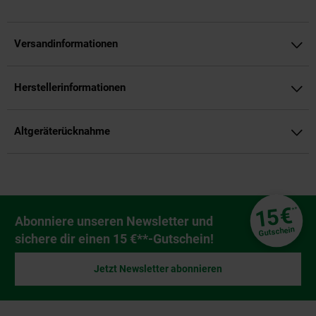
Versandinformationen
Herstellerinformationen
Altgeräterücknahme
Fußzeile
€
15
**
Newsletter Anmeldung
Abonniere unseren Newsletter und
Gutschein
sichere dir einen 15 €**-Gutschein!
Jetzt Newsletter abonnieren