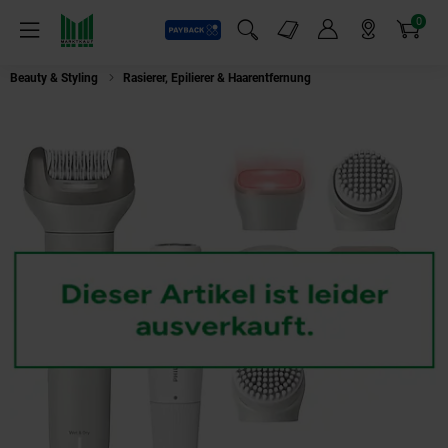
0
Payback
Markt-Angebote
Artikel
Menü
Suchfeld einblenden
Mein Konto
Markt finden
Warenkorb
Beauty & Styling
Rasierer, Epilierer & Haarentfernung
Philips Epilierer Be