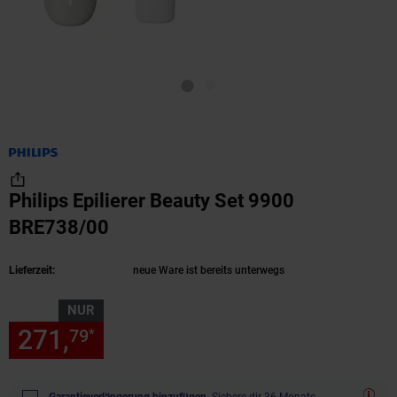
Philips Epilierer Beauty Set 9900
BRE738/00
(Produkt aktuell ausverkauft)
Lieferzeit:
neue Ware ist bereits unterwegs
NUR
271,
nur 271,
€ Sternchen Fu
79
79
*