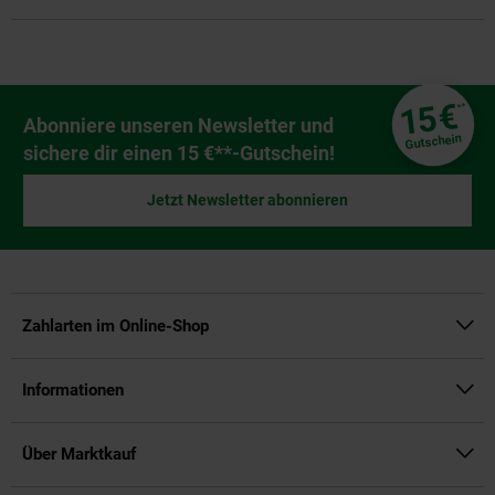
Fußzeile
€
15
**
Newsletter Anmeldung
Abonniere unseren Newsletter und
Gutschein
sichere dir einen 15 €**-Gutschein!
Jetzt Newsletter abonnieren
Zahlarten im Online-Shop
Informationen
Über Marktkauf