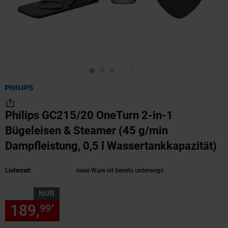
Philips GC215/20 OneTurn 2-in-1
Bügeleisen & Steamer (45 g/min
Dampfleistung, 0,5 l Wassertankkapazität)
(P
Lieferzeit:
neue Ware ist bereits unterwegs
NUR
189,
nur 189,
€ Sternchen Fu
99
99
*