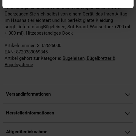
Erscheinungsbild Ihrer Kleidung und ist durch seine innovative
Technologie besonders schonend für empfindliche Stoffe.
Überzeugen Sie sich selbst von einem Gerät, das Ihren Alltag
im Haushalt erleichtert und für perfekt glatte Kleidung
sorgt.LieferumfangBügeleisen, SoftBoard, Wassertank (200 ml
+ 300 ml), Hitzebeständiges Dock
Artikelnummer: 3102525000
EAN: 8720389069345
Artikel gehört zur Kategorie:
Bügeleisen, Bügelbretter &
Bügelsysteme
Versandinformationen
Herstellerinformationen
Altgeräterücknahme