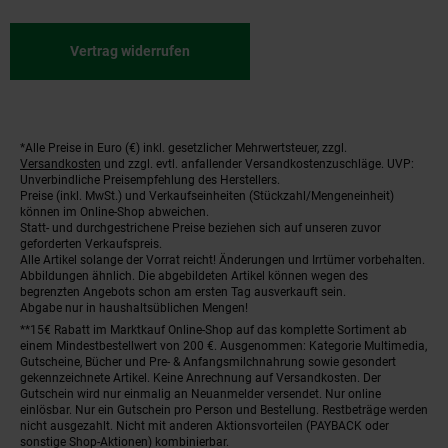
Vertrag widerrufen
*Alle Preise in Euro (€) inkl. gesetzlicher Mehrwertsteuer, zzgl.
Fußnoten
Versandkosten
und zzgl. evtl. anfallender Versandkostenzuschläge. UVP:
Unverbindliche Preisempfehlung des Herstellers.
Preise (inkl. MwSt.) und Verkaufseinheiten (Stückzahl/Mengeneinheit)
können im Online-Shop abweichen.
Statt- und durchgestrichene Preise beziehen sich auf unseren zuvor
geforderten Verkaufspreis.
Alle Artikel solange der Vorrat reicht! Änderungen und Irrtümer vorbehalten.
Abbildungen ähnlich. Die abgebildeten Artikel können wegen des
begrenzten Angebots schon am ersten Tag ausverkauft sein.
Abgabe nur in haushaltsüblichen Mengen!
**15€ Rabatt im Marktkauf Online-Shop auf das komplette Sortiment ab
einem Mindestbestellwert von 200 €. Ausgenommen: Kategorie Multimedia,
Gutscheine, Bücher und Pre- & Anfangsmilchnahrung sowie gesondert
gekennzeichnete Artikel. Keine Anrechnung auf Versandkosten. Der
Gutschein wird nur einmalig an Neuanmelder versendet. Nur online
einlösbar. Nur ein Gutschein pro Person und Bestellung. Restbeträge werden
nicht ausgezahlt. Nicht mit anderen Aktionsvorteilen (PAYBACK oder
sonstige Shop-Aktionen) kombinierbar.