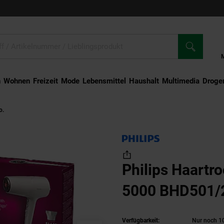
n
Wohnen
Freizeit
Mode
Lebensmittel
Haushalt
Multimedia
Droger
o.
Philips Haartrockner Series 5000 BHD501/20, 2100 W
Philips Haartr
5000 BHD501/
Verfügbarkeit:
Nur noch 10