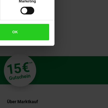
Marketing
OK
€
15
**
Gutschein
Über Marktkauf