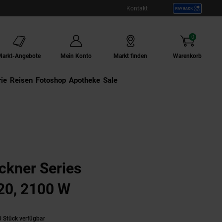
Kontakt
0
Artikel
Markt-Angebote
Mein Konto
Markt finden
Warenkorb
ie
Externer Link:
Reisen
Externer Link:
Fotoshop
Externer Link:
Apotheke
Sale
ockner Series
20, 2100 W
 Stück verfügbar