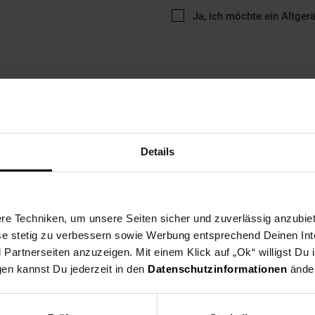
Ja, ich möchte ein Altger
ng
Versandinformationen
Herstellerinformationen
Details
ckner BHD501/20 bietet eine leistungsstarke, schnellere und schon
e Techniken, um unsere Seiten sicher und zuverlässig anzubiet
oShield Technologie mit Überhitzungssensor kontrolliert er die Luf
ese stetig zu verbessern sowie Werbung entsprechend Deinen In
zeschäden. Um den Glanz der Haare zu intensivieren, verfügt das Ge
artnerseiten anzuzeigen. Mit einem Klick auf „Ok“ willigst Du
r hohen Leistung von 2.100 W und dem starken Luftstrom trocknet es
das Styling mit intensiver Kaltluft fixieren. Für ein personalisiertes 
gen kannst Du jederzeit in den
Datenschutzinformationen
änder
d Geschwindigkeitsstufen ausgestattet.