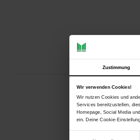
Produktbeschreibu
Zustimmung
Wir verwenden Cookies!
Der Philips 5000 Series Haartro
Wir nutzen Cookies und ander
gestylte Haare. Durch die Therm
Services bereitzustellen, di
einen ultimativen Schutz vor Hit
Homepage, Social Media und P
Ionisierungsfunktion. Mit seine
Dank der Kaltluftstufe lässt sich 
ein. Deine Cookie-Einstellun
Haartrockner mit sechs Heiz- un
Einwilligungsauswahl
Artikelnummer: 3094608000