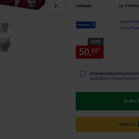
Lieferzeit:
ca. 5 Werkt
Payback Punkte
Basis°Punk
Extra°Punk
NUR
50,
nur 50,
05
05
*
Garantieverlängerung hinzufü
zusätzlichen Garantieschutz 
In den