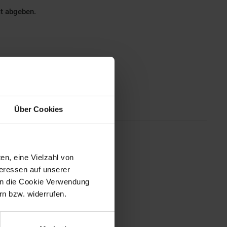
ät abgeben.
Altgeräterücknahme
Über Cookies
ende Trocknung für schön
en, eine Vielzahl von
ttemperatur aktiv und ermöglicht
teressen auf unserer
rät über eine 4-fache
 in die Cookie Verwendung
 die Haare in nur fünf Minuten.
und präzises Styling ist der
n bzw. widerrufen.