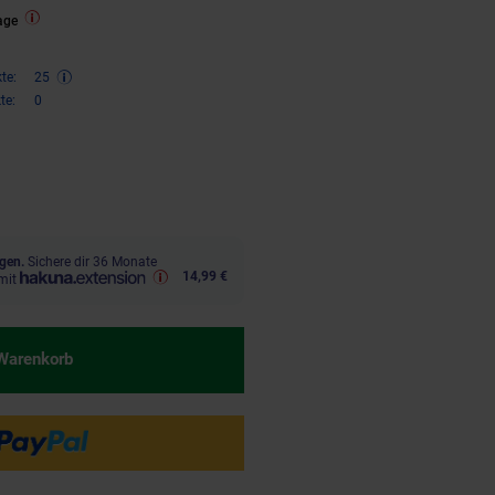
age
te:
25
te:
0
€ Sternchen Fußnote, Details am
gen.
Sichere dir 36 Monate
14,99 €
mit
 Warenkorb