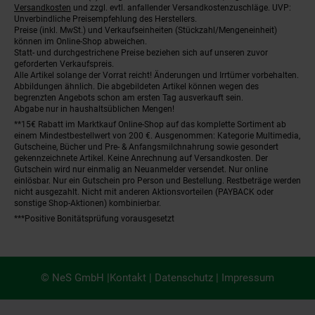
Versandkosten
und zzgl. evtl. anfallender Versandkostenzuschläge. UVP:
Unverbindliche Preisempfehlung des Herstellers.
Preise (inkl. MwSt.) und Verkaufseinheiten (Stückzahl/Mengeneinheit)
können im Online-Shop abweichen.
Statt- und durchgestrichene Preise beziehen sich auf unseren zuvor
geforderten Verkaufspreis.
Alle Artikel solange der Vorrat reicht! Änderungen und Irrtümer vorbehalten.
Abbildungen ähnlich. Die abgebildeten Artikel können wegen des
begrenzten Angebots schon am ersten Tag ausverkauft sein.
Abgabe nur in haushaltsüblichen Mengen!
**15€ Rabatt im Marktkauf Online-Shop auf das komplette Sortiment ab
einem Mindestbestellwert von 200 €. Ausgenommen: Kategorie Multimedia,
Gutscheine, Bücher und Pre- & Anfangsmilchnahrung sowie gesondert
gekennzeichnete Artikel. Keine Anrechnung auf Versandkosten. Der
Gutschein wird nur einmalig an Neuanmelder versendet. Nur online
einlösbar. Nur ein Gutschein pro Person und Bestellung. Restbeträge werden
nicht ausgezahlt. Nicht mit anderen Aktionsvorteilen (PAYBACK oder
sonstige Shop-Aktionen) kombinierbar.
***Positive Bonitätsprüfung vorausgesetzt
© NeS GmbH |
Kontakt
|
Datenschutz
|
Impressum