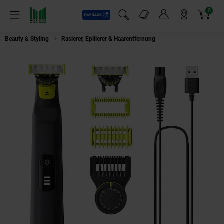
0
Payback
Markt-Angebote
Artikel
Menü
Suchfeld einblenden
Mein Konto
Markt finden
Warenkorb
Beauty & Styling
Rasierer, Epilierer & Haarentfernung
Philips Herrenrasie