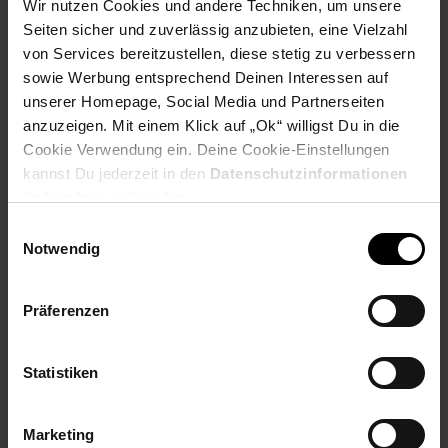
Wir nutzen Cookies und andere Techniken, um unsere
Seiten sicher und zuverlässig anzubieten, eine Vielzahl
von Services bereitzustellen, diese stetig zu verbessern
Payback Punkte
Basis°Punkte:
29
sowie Werbung entsprechend Deinen Interessen auf
Extra°Punkte:
0
unserer Homepage, Social Media und Partnerseiten
anzuzeigen. Mit einem Klick auf „Ok“ willigst Du in die
Cookie Verwendung ein. Deine Cookie-Einstellungen
Produktbeschreibung
kannst Du jederzeit in den
Datenschutzinformationen
ändern bzw. widerrufen.
Der Philips OneBlade Pro 360 QP6542/15 ist ein innovativer
Einwilligungsauswahl
Rasierer, der dank seiner 360-Grad-Klinge problemlos in alle
Notwendig
Richtungen schneidet. Egal ob Trimmen, Stylen oder Rasieren
– der OneBlade ist für jeden Barttyp geeignet. Mit seinem
präzisen Trimmaufsatz, der 14 Längeneinstellungen bietet, und
Präferenzen
einer Laufzeit von bis zu 120 Minuten ist er der ideale Begleiter
für die tägliche Pflege. Wet & Dry-fähig, einfach zu reinigen und
perfekt für ein glattes Ergebnis in wenigen Zügen!
Statistiken
Artikelnummer: 3095721000
EAN: 8720689027137
Marketing
Artikel gehört zur Kategorie:
Rasierer, Epilierer &