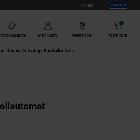
Kontakt
0
Artikel
Markt-Angebote
Mein Konto
Markt finden
Warenkorb
ie
Externer Link:
Reisen
Externer Link:
Fotoshop
Externer Link:
Apotheke
Sale
vollautomat