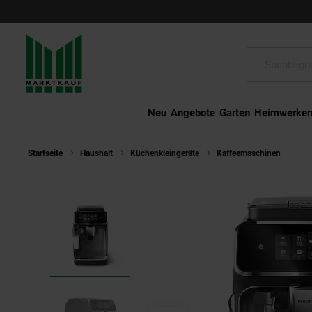
Schließen
Suche:
Neu
Angebote
Garten
Heimwerke
Startseite
Haushalt
Küchenkleingeräte
Kaffeemaschinen
Phi