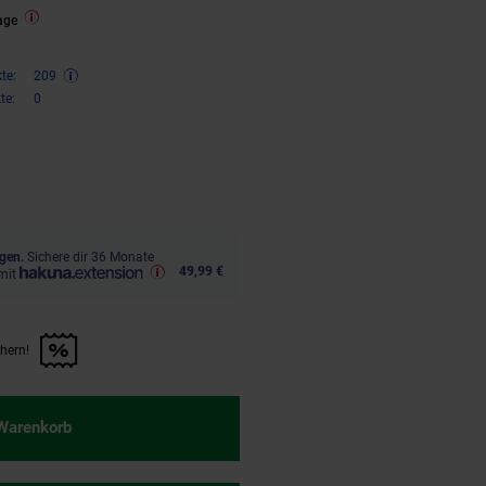
age
te:
209
te:
0
,
€ Sternchen Fußnote, Details 
00
gen.
Sichere dir 36 Monate
49,99 €
mit
chern!
n Artikel sichern!" anwenden
 Warenkorb