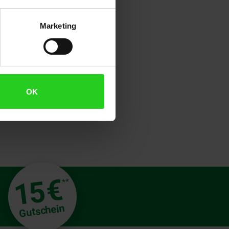
k.Mit unserem langlebigen
rk kann in 12 Mahlgraden von
Marketing
OK
€
15
**
Gutschein