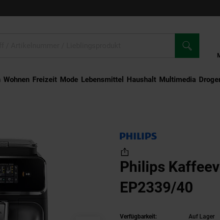
n
Wohnen
Freizeit
Mode
Lebensmittel
Haushalt
Multimedia
Droger
lips Kaffeevollautomat EP2339/40
Philips Kaffee
EP2339/40
Verfügbarkeit:
Auf Lager