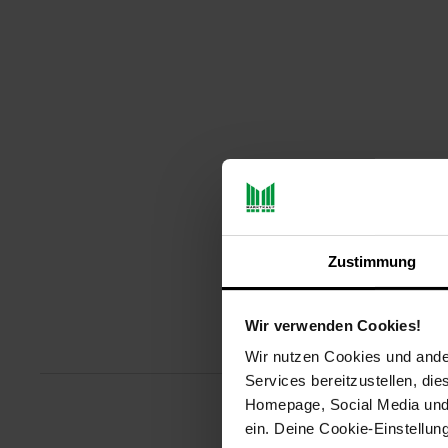
Zustimmung
Wir verwenden Cookies!
Produktbeschreibu
Wir nutzen Cookies und ander
Services bereitzustellen, di
Homepage, Social Media und P
ein. Deine Cookie-Einstellun
Bereiten Sie dank unserer bran