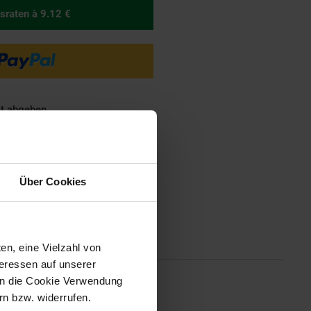
sraten
à 9.12 €
ät abgeben.
Über Cookies
Altgeräterücknahme
en, eine Vielzahl von
teressen auf unserer
 in die Cookie Verwendung
n bzw. widerrufen.
 geräuscharmem Mahlwerk