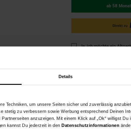
ab 58 Monat
Ja, ich möchte ein Altger
Details
ng
Versandinformationen
Herstellerinformationen
e Techniken, um unsere Seiten sicher und zuverlässig anzubiet
ese stetig zu verbessern sowie Werbung entsprechend Deinen In
artnerseiten anzuzeigen. Mit einem Klick auf „Ok“ willigst Du
gen kannst Du jederzeit in den
Datenschutzinformationen
änder
chenführenden SilentBrew Technologie mit Schallabschirmung und