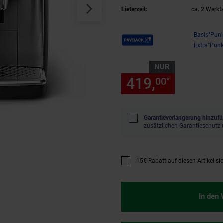
Lieferzeit:
ca. 2 Werkt
Payback Punkte
Basis°Punk
Extra°Punk
NUR
419,
nur 419
00
*
Garantieverlängerung hinzufü
zusätzlichen Garantieschutz 
15€ Rabatt auf diesen Artikel si
Promotion "15€ Rabatt auf diese
In den