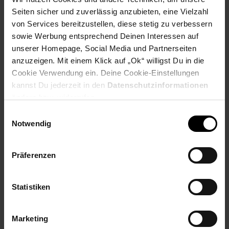
Extra°Punkte:
0
Seiten sicher und zuverlässig anzubieten, eine Vielzahl
von Services bereitzustellen, diese stetig zu verbessern
sowie Werbung entsprechend Deinen Interessen auf
Produktbeschreibung
unserer Homepage, Social Media und Partnerseiten
anzuzeigen. Mit einem Klick auf „Ok“ willigst Du in die
Genießen Sie ein einzigartiges Zahnputzerlebnis und ein neues
Cookie Verwendung ein. Deine Cookie-Einstellungen
Level der Mundhygiene mit der Next-Generation Sonicare
kannst Du jederzeit in den
Datenschutzinformationen
Technologie. Während des Putzens passt das innovative
ändern bzw. widerrufen.
Magnetsystem der Zahnbürste die Putzleistung automatisch
Einwilligungsauswahl
an. So sorgt sie für eine gleichbleibend optimale Leistung von
Notwendig
62.000 Bürstenkopfbewegungen pro Minute – selbst an
schwer erreichbaren Stellen. Die dynamische
Flüssigkeitsströmung unterstützt die Reinigungsleistung des
Präferenzen
Bürstenkopfes indem sie sanft Flüssigkeit zwischen die
Zahnzwischenräume und entlang des Zahnfleischrands
pulsiert. So erhalten Sie bei jedem Zähneputzen eine
Statistiken
umfassende Reinigung.
Artikelnummer: 3095705000
Marketing
EAN: 8720689025201