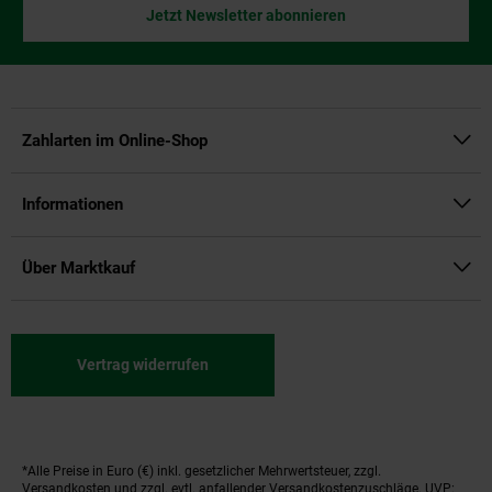
Jetzt Newsletter abonnieren
Zahlarten im Online-Shop
Informationen
Über Marktkauf
Vertrag widerrufen
*Alle Preise in Euro (€) inkl. gesetzlicher Mehrwertsteuer, zzgl.
Fußnoten
Versandkosten
und zzgl. evtl. anfallender Versandkostenzuschläge. UVP: