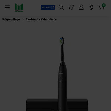
0
Payback
Markt-Angebote
Artikel
Menü
Suchfeld einblenden
Mein Konto
Markt finden
Warenkorb
Körperpflege
Elektrische Zahnbürsten
Philips Schallzahnbürste Sonicar