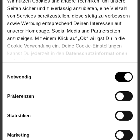
Wir nutzen Cookies und andere Techniken, um unsere
schon wird Ihre nächste TasseSENSEO® zubereitet.
Seiten sicher und zuverlässig anzubieten, eine Vielzahl
von Services bereitzustellen, diese stetig zu verbessern
Crema Plus Technologie
sowie Werbung entsprechend Deinen Interessen auf
unserer Homepage, Social Media und Partnerseiten
Die Crema Plus Technologie sorgt für einebesonders feine und
samtige Crema-Schicht.Für jede Tasse SENSEO® Kaffee
anzuzeigen. Mit einem Klick auf „Ok“ willigst Du in die
Cookie Verwendung ein. Deine Cookie-Einstellungen
Memo-Funktion
kannst Du jederzeit in den
Datenschutzinformationen
ändern bzw. widerrufen.
Genießen Sie Kaffee ganz nach IhremGeschmack, indem Sie
Einwilligungsauswahl
die ideale Intensitätund Menge Ihres Kaffee individualisieren
Notwendig
undabspeichern. So schmeckt jede TasseSENSEO®, wie Sie
es mögen.
Präferenzen
Höhenverstellbarer Kaffeeauslauf aus Metall
Passen Sie die Position des Auslaufs an IhreLieblingstasse
Statistiken
an.
Einfache Bedienung auf Knopfdruck
Marketing