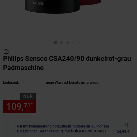
Philips Senseo CSA240/90 dunkelrot-grau
Padmaschine
(Produkt aktuell ausverkauft)
Lieferzeit:
neue Ware ist bereits unterwegs
NUR
109,
nur 109,
€ Sternchen Fu
71
71
*
Garantieverlängerung hinzufügen.
Sichere dir 36 Monate
zusätzlichen Garantieschutz mit
24,99 €