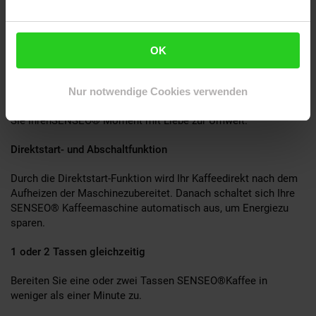
Diese Kaffeemaschine ist für die Zubereitungvon ein oder zwei
Tassen köstlichem SENSEO®Kaffee auf Knopfdruck
konzipiert.
OK
Reduzierung der Umweltbelastung
Langlebigkeit, recycelte Materialien und eineautomatische
Nur notwendige Cookies verwenden
Abschaltung sorgen für wenigerEnergieverbrauch. Genießen
Sie IhrenSENSEO® Moment mit Liebe zur Umwelt.
Direktstart- und Abschaltfunktion
Durch die Direktstart-Funktion wird Ihr Kaffeedirekt nach dem
Aufheizen der Maschinezubereitet. Danach schaltet sich Ihre
SENSEO® Kaffeemaschine automatisch aus, um Energiezu
sparen.
1 oder 2 Tassen gleichzeitig
Bereiten Sie eine oder zwei Tassen SENSEO®Kaffee in
weniger als einer Minute zu.