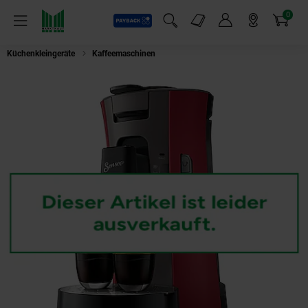
0
Payback
Markt-Angebote
Artikel
Menü
Suchfeld einblenden
Mein Konto
Markt finden
Warenkorb
Küchenkleingeräte
Kaffeemaschinen
Philips Senseo CSA240/90 dunkelr