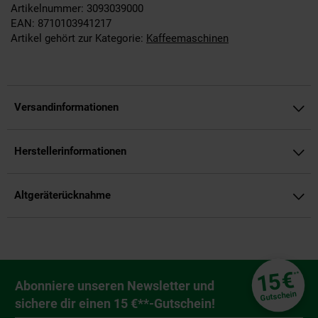
Artikelnummer: 3093039000
EAN: 8710103941217
Artikel gehört zur Kategorie:
Kaffeemaschinen
Versandinformationen
Herstellerinformationen
Altgeräterücknahme
Fußzeile
€
15
**
Newsletter Anmeldung
Abonniere unseren Newsletter und
Gutschein
sichere dir einen 15 €**-Gutschein!