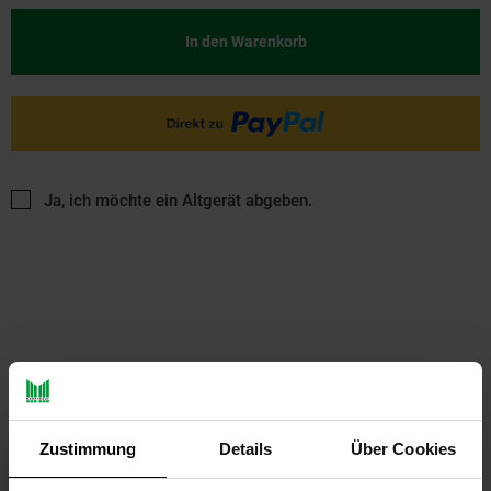
In den Warenkorb
Ja, ich möchte ein Altgerät abgeben.
PAYBACK
Zustimmung
Details
Über Cookies
Payback Punkte
Basis°Punkte:
42