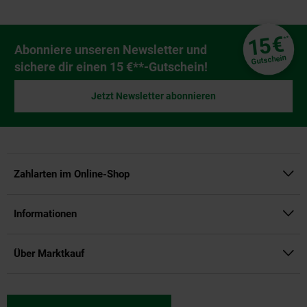
Fußzeile
€
15
**
Newsletter Anmeldung
Abonniere unseren Newsletter und
Gutschein
sichere dir einen 15 €**-Gutschein!
Jetzt Newsletter abonnieren
Zahlarten im Online-Shop
Informationen
Über Marktkauf