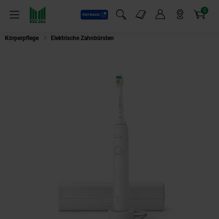
0
Payback
Markt-Angebote
Artikel
Menü
Suchfeld einblenden
Mein Konto
Markt finden
Warenkorb
Körperpflege
Elektrische Zahnbürsten
Philips Sonicare 5300 HX7108/02 