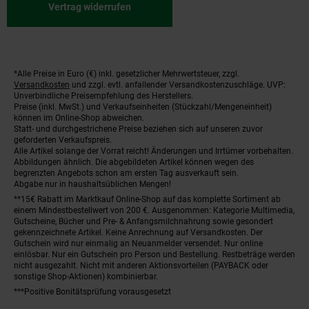
Vertrag widerrufen
*Alle Preise in Euro (€) inkl. gesetzlicher Mehrwertsteuer, zzgl.
Fußnoten
Versandkosten
und zzgl. evtl. anfallender Versandkostenzuschläge. UVP:
Unverbindliche Preisempfehlung des Herstellers.
Preise (inkl. MwSt.) und Verkaufseinheiten (Stückzahl/Mengeneinheit)
können im Online-Shop abweichen.
Statt- und durchgestrichene Preise beziehen sich auf unseren zuvor
geforderten Verkaufspreis.
Alle Artikel solange der Vorrat reicht! Änderungen und Irrtümer vorbehalten.
Abbildungen ähnlich. Die abgebildeten Artikel können wegen des
begrenzten Angebots schon am ersten Tag ausverkauft sein.
Abgabe nur in haushaltsüblichen Mengen!
**15€ Rabatt im Marktkauf Online-Shop auf das komplette Sortiment ab
einem Mindestbestellwert von 200 €. Ausgenommen: Kategorie Multimedia,
Gutscheine, Bücher und Pre- & Anfangsmilchnahrung sowie gesondert
gekennzeichnete Artikel. Keine Anrechnung auf Versandkosten. Der
Gutschein wird nur einmalig an Neuanmelder versendet. Nur online
einlösbar. Nur ein Gutschein pro Person und Bestellung. Restbeträge werden
nicht ausgezahlt. Nicht mit anderen Aktionsvorteilen (PAYBACK oder
sonstige Shop-Aktionen) kombinierbar.
***Positive Bonitätsprüfung vorausgesetzt