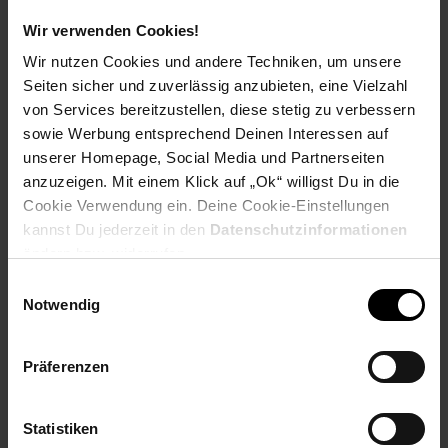
Extra°Punkte:
0
Wir verwenden Cookies!
Wir nutzen Cookies und andere Techniken, um unsere
Produktbeschreibung
Seiten sicher und zuverlässig anzubieten, eine Vielzahl
von Services bereitzustellen, diese stetig zu verbessern
sowie Werbung entsprechend Deinen Interessen auf
Die Philips Sonicare 5300 geht über eine gründliche Reinigung
unserer Homepage, Social Media und Partnerseiten
hinaus und entfernt oberflächliche Verfärbungen für ein
anzuzeigen. Mit einem Klick auf „Ok“ willigst Du in die
strahlendes, weißeres Lächeln. Mit dem W2 Optimal White
Bürstenkopf bleiben Ihre Zähne zwischen professionellen
Cookie Verwendung ein. Deine Cookie-Einstellungen
Aufhellungsbehandlungen mühelos weiß. Und im Vergleich zu
kannst Du jederzeit in den
Datenschutzinformationen
einer Handzahnbürste wird bis zu 7 x mehr Plaque entfernt.
ändern bzw. widerrufen.
Genießen Sie ein einzigartiges Zahnputzerlebnis und ein neues
Einwilligungsauswahl
Level der Mundhygiene mit der Next-Generation Sonicare
Notwendig
Technologie. Während des Putzens passt das innovative
Magnetsystem der Zahnbürste die Putzleistung automatisch
an. So sorgt sie für eine gleichbleibend optimale Leistung von
Präferenzen
62.000 Bürstenkopfbewegungen pro Minute – selbst an
schwer erreichbaren Stellen. Die dynamische
Flüssigkeitsströmung unterstützt die Reinigungsleistung des
Statistiken
Bürstenkopfes indem sie sanft Flüssigkeit zwischen die