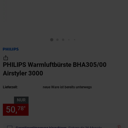
PHILIPS Warmluftbürste BHA305/00
Airstyler 3000
(Produkt aktuell ausverkauft)
Lieferzeit:
neue Ware ist bereits unterwegs
NUR
50,
nur 50,
€ Sternchen Fußn
78
78
*