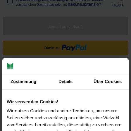
Garantieverlängerung hinzufügen.
Sichere dir 36 Monate
zusätzlichen Garantieschutz mit
14,99 €
Aktuell ausverkauft
Ja, ich möchte ein Altgerät abgeben.
Zustimmung
Details
Über Cookies
Wir verwenden Cookies!
Wir nutzen Cookies und andere Techniken, um unsere
Seiten sicher und zuverlässig anzubieten, eine Vielzahl
PAYBACK
von Services bereitzustellen, diese stetig zu verbessern