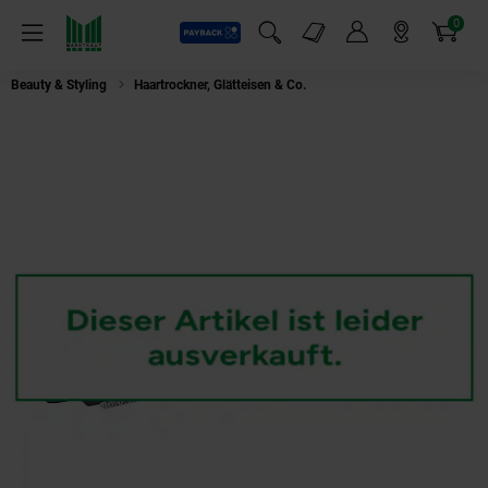
0
Payback
Markt-Angebote
Artikel
Menü
Suchfeld einblenden
Mein Konto
Markt finden
Warenkorb
Beauty & Styling
Haartrockner, Glätteisen & Co.
PHILIPS Warmluftbürste B