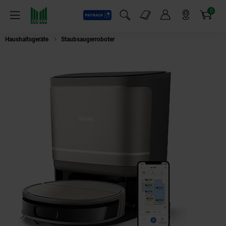
0
Payback
Markt-Angebote
Artikel
Menü
Suchfeld einblenden
Mein Konto
Markt finden
Warenkorb
Haushaltsgeräte
Staubsaugerroboter
Philips XU9100/10 HomeRun Aqua S