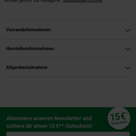
Artikel gehört zur Kategorie:
Staubsaugerroboter
Versandinformationen
Herstellerinformationen
Altgeräterücknahme
Fußzeile
€
15
**
Newsletter Anmeldung
Abonniere unseren Newsletter und
Gutschein
sichere dir einen 15 €**-Gutschein!