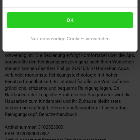
vornehmen – alles bequem vom Smartphone aus.• Filter:Der
EPA 11 Filter sorgt für eine hygienische Reinigung, indem er
feinste Staubpartikel aus der Luft filtert.Praktisches Design
OK
und einfache HandhabungMit seinen kompakten Maßen von
ca. 9,8 x 36,5 x 36,7 cm passt der runde Saugroboter
problemlos unter Möbel und in enge Ecken. Das
Nur notwendige Cookies verwenden
Behältervolumen von 0,22 Litern ist ausreichend für mehrere
Reinigungsdurchgänge, ohne dass häufiges Entleeren
notwendig ist. Die Bedienung erfolgt komfortabel über die App,
sodass Sie den Reinigungsprozess ganz nach Ihren Wünschen
steuern können.FazitDer Philips XU9100/10 HomeRun Aqua
verbindet modernste Reinigungstechnologie mit hoher
Benutzerfreundlichkeit. Er ist ideal für alle, die Wert auf eine
gründliche, effiziente und bequeme Reinigung legen. Ob
Hartböden oder Teppiche – mit diesem Saugroboter wird die
Hausarbeit zum Kinderspiel und Ihr Zuhause bleibt stets
sauber und gepflegt.LieferumfangSaugroboter, Ladestation,
Reinigungskopf, Benutzerhandbuch
Artikelnummer: 3102523000
EAN: 8720389037887