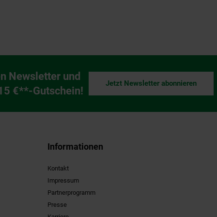
n Newsletter und
Jetzt Newsletter abonnieren
ng
 15 €**-Gutschein!
Informationen
Kontakt
Impressum
Partnerprogramm
Presse
Karriere