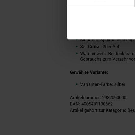
Grundpreispflicht: Nein
Kollektion Serie: ARADEN
Lieferungsumfang: Je 6 x M
Marke: Picard & Wielpütz
Material: Metall
Merkmal: Spülmaschinenge
Set-Größe: 30er Set
Warnhinweis: Besteck ist 
Gebrauchs zum Verzehr von
Gewählte Variante:
Varianten-Farbe: silber
Artikelnummer: 2982090000
EAN: 4005481130662
Artikel gehört zur Kategorie:
Bes