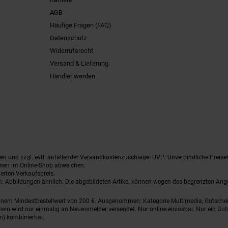
AGB
Häufige Fragen (FAQ)
Datenschutz
Widerrufsrecht
Versand & Lieferung
Händler werden
ten
und zzgl. evtl. anfallender Versandkostenzuschläge. UVP: Unverbindliche Preise
nnen im Online-Shop abweichen.
erten Verkaufspreis.
ten. Abbildungen ähnlich. Die abgebildeten Artikel können wegen des begrenzten An
einem Mindestbestellwert von 200 €. Ausgenommen: Kategorie Multimedia, Gutsche
ein wird nur einmalig an Neuanmelder versendet. Nur online einlösbar. Nur ein Gut
n) kombinierbar.