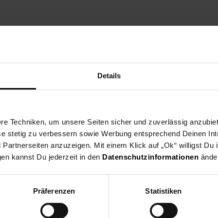
Details
hl
et
e Techniken, um unsere Seiten sicher und zuverlässig anzubiet
ese stetig zu verbessern sowie Werbung entsprechend Deinen In
artnerseiten anzuzeigen. Mit einem Klick auf „Ok“ willigst Du
na
gen kannst Du jederzeit in den
Datenschutzinformationen
änder
 die EU: Picard & Wielpütz GmbH & Co. KG, Kronprinzenstraße 125, 
Präferenzen
Statistiken
ingen