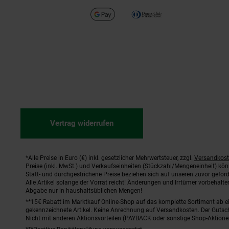
Vertrag widerrufen
*Alle Preise in Euro (€) inkl. gesetzlicher Mehrwertsteuer, zzgl.
Versandkos
Fußnoten
Preise (inkl. MwSt.) und Verkaufseinheiten (Stückzahl/Mengeneinheit) kö
Statt- und durchgestrichene Preise beziehen sich auf unseren zuvor geford
Alle Artikel solange der Vorrat reicht! Änderungen und Irrtümer vorbehal
Abgabe nur in haushaltsüblichen Mengen!
**15€ Rabatt im Marktkauf Online-Shop auf das komplette Sortiment ab 
gekennzeichnete Artikel. Keine Anrechnung auf Versandkosten. Der Gutsch
Nicht mit anderen Aktionsvorteilen (PAYBACK oder sonstige Shop-Aktione