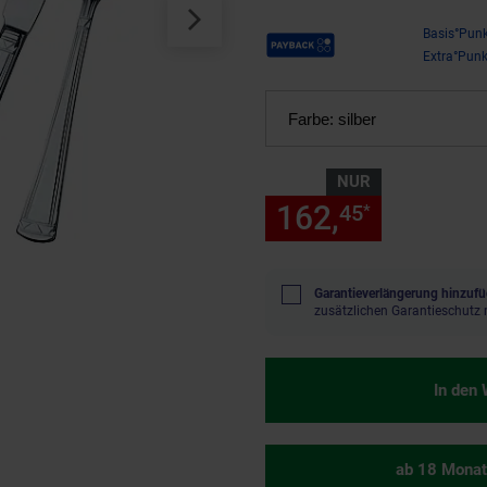
Payback Punkte
Basis°Punk
Extra°Punk
Farbe:
silber
NUR
162,
nur 162
45
*
Garantieverlängerung hinzufü
zusätzlichen Garantieschutz 
In den
ab 18 Monat