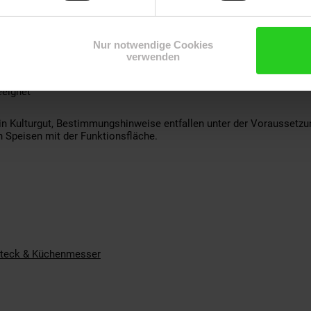
A
enülöffel, Menügabel, Menümesser, Kaffeelöffel, Kuchengabel
Nur notwendige Cookies
verwenden
eignet
ein Kulturgut, Bestimmungshinweise entfallen unter der Vorausse
 Speisen mit der Funktionsfläche.
teck & Küchenmesser