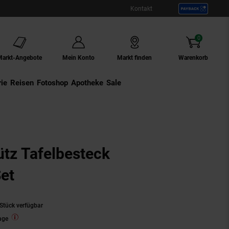
Kontakt
0
Artikel
Markt-Angebote
Mein Konto
Markt finden
Warenkorb
ie
Externer Link:
Reisen
Externer Link:
Fotoshop
Externer Link:
Apotheke
Sale
ütz Tafelbesteck
et
Stück verfügbar
age