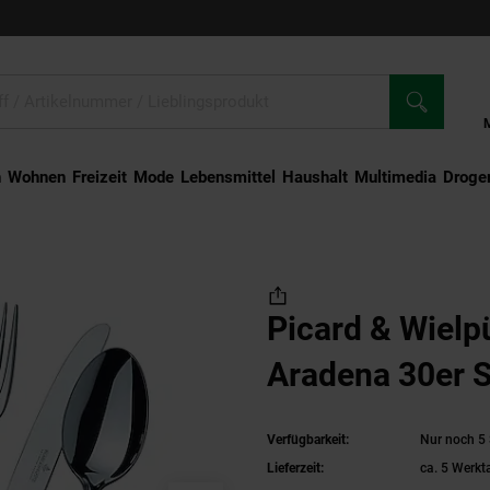
n
Wohnen
Freizeit
Mode
Lebensmittel
Haushalt
Multimedia
Droger
Tafelbesteck Aradena 30er Set
Picard & Wielp
Aradena 30er S
Verfügbarkeit:
Nur noch 5 
Lieferzeit:
ca. 5 Werkt