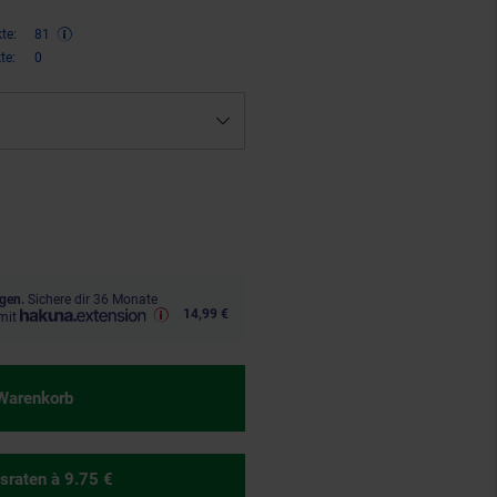
te:
81
te:
0
,
€ Sternchen Fußnote, Details 
45
gen.
Sichere dir 36 Monate
14,99 €
mit
 Warenkorb
sraten
à 9.75 €