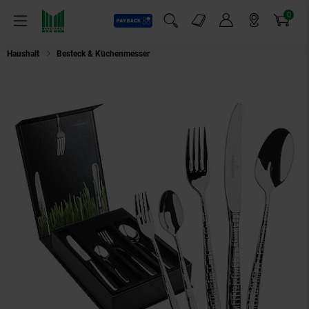
0
Payback
Markt-Angebote
Artikel
Menü
Suchfeld einblenden
Mein Konto
Markt finden
Warenkorb
Haushalt
Besteck & Küchenmesser
Picard & Wielpütz Tafelbesteck inkl. 