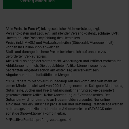
Vertrag widerrufen
*Alle Preise in Euro (€) inkl. gesetzlicher Mehrwertsteuer, zzgl.
Fußnoten
Versandkosten
und zzgl. evtl. anfallender Versandkostenzuschläge. UVP:
Unverbindliche Preisempfehlung des Herstellers.
Preise (inkl. MwSt.) und Verkaufseinheiten (Stückzahl/Mengeneinheit)
können im Online-Shop abweichen.
Statt- und durchgestrichene Preise beziehen sich auf unseren zuvor
geforderten Verkaufspreis.
Alle Artikel solange der Vorrat reicht! Änderungen und Irrtümer vorbehalten.
Abbildungen ähnlich. Die abgebildeten Artikel können wegen des
begrenzten Angebots schon am ersten Tag ausverkauft sein.
Abgabe nur in haushaltsüblichen Mengen!
**15€ Rabatt im Marktkauf Online-Shop auf das komplette Sortiment ab
einem Mindestbestellwert von 200 €. Ausgenommen: Kategorie Multimedia,
Gutscheine, Bücher und Pre- & Anfangsmilchnahrung sowie gesondert
gekennzeichnete Artikel. Keine Anrechnung auf Versandkosten. Der
Gutschein wird nur einmalig an Neuanmelder versendet. Nur online
einlösbar. Nur ein Gutschein pro Person und Bestellung. Restbeträge werden
nicht ausgezahlt. Nicht mit anderen Aktionsvorteilen (PAYBACK oder
sonstige Shop-Aktionen) kombinierbar.
***Positive Bonitätsprüfung vorausgesetzt