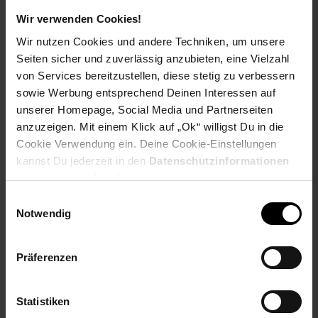
entwickelt einen eigenen, lebendigen Rhythmus. Präzise Linien
und verschobene Flächen erzeugen Spannung und Balance
Wir verwenden Cookies!
zugleich – modern, reduziert und dennoch ausdrucksstark. Ein
Wir nutzen Cookies und andere Techniken, um unsere
Statement für alle, die Ästhetik und Funktionalität schätzen.
Seiten sicher und zuverlässig anzubieten, eine Vielzahl
Inspiriert von urbaner Architektur und der modernen,
abstrakten Kunst. Die strukturierte Griffoberfläche macht
von Services bereitzustellen, diese stetig zu verbessern
Fingerabdrücke weniger sichtbar – für ein dauerhaft gepflegtes
sowie Werbung entsprechend Deinen Interessen auf
und sauberes Erscheinungsbild und ein vereinfachtes
unserer Homepage, Social Media und Partnerseiten
Handling.
anzuzeigen. Mit einem Klick auf „Ok“ willigst Du in die
Cookie Verwendung ein. Deine Cookie-Einstellungen
Das Set enthält:
kannst Du jederzeit in den
Datenschutzinformationen
- 6x Menülöffel
ändern bzw. widerrufen.
- 6x Menügabel
- 6x Menümesser
Einwilligungsauswahl
- 6x Kaffeelöffel
Notwendig
- 6x Kuchengabel
Artikeldetails:
Präferenzen
Material: 18/10 Chromnickelstahl (außer Massivmesser)
Materialstärke: 4,0 mm
Merkmal: Spülmaschinengeeignet
Statistiken