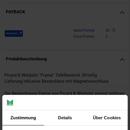
PAYBACK
Payback Punkte
Basis°Punkte:
85
Extra°Punkte:
0
Produktbeschreibung
Picard & Wielpütz "Frame" Tafelbesteck 30-teilig
Lieferung inklusive Besteckbox mit Magnetverschluss
Die Besteckserie Frame von Picard & Wielpütz vereint zeitlose
Eleganz mit einem markanten, modernen Design. Gefertigt aus
hochwertigem 18/10 Edelstahl (Menümesser aus Chromstahl),
überzeugt dieses Besteck durch seine außergewöhnliche
Oberflächenstruktur: Das fein ausgearbeitete, geometrische
Zustimmung
Details
Über Cookies
Muster auf dem Griff folgt keinem starren Raster, sondern