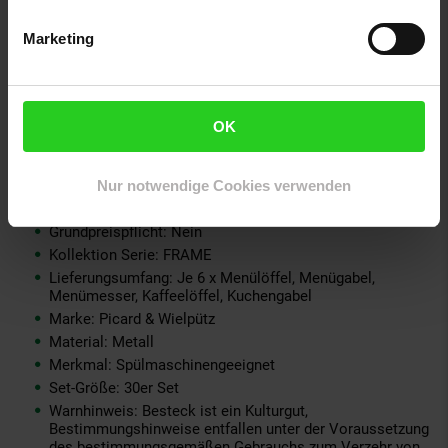
Anzahl Personen: 6
Anzahl Teile: 30
Marketing
Serien-Bezeichnung: Frame
Elektroprodukt: Nein
Farbe: silber
Verantwortliche Person für die EU: Picard & Wielpütz
OK
GmbH & Co. KG, Kronprinzenstraße 125, 42655 Solingen,
Deutschland, info@briefanker.de
Nur notwendige Cookies verwenden
GPSR PLZ & Ort: 42655 Solingen
Produkttyp: Tafelbesteck inkl. Besteckbox
Grundpreispflicht: Nein
Kollektion Serie: FRAME
Lieferungsumfang: Je 6 x Menülöffel, Menügabel,
Menümesser, Kaffeelöffel, Kuchengabel
Marke: Picard & Wielpütz
Material: Metall
Merkmal: Spülmaschinengeeignet
Set-Größe: 30er Set
Warnhinweis: Besteck ist ein Kulturgut,
Bestimmungshinweise entfallen unter der Voraussetzung
des bestimmungsgemäßen Gebrauchs zum Verzehr von