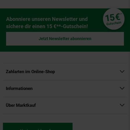
Fußzeile
€
15
**
Newsletter Anmeldung
Abonniere unseren Newsletter und
Gutschein
sichere dir einen 15 €**-Gutschein!
Jetzt Newsletter abonnieren
Zahlarten im Online-Shop
Informationen
Über Marktkauf