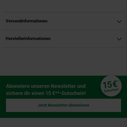
Versandinformationen
Herstellerinformationen
Fußzeile
€
15
**
Newsletter Anmeldung
Abonniere unseren Newsletter und
Gutschein
sichere dir einen 15 €**-Gutschein!
Jetzt Newsletter abonnieren