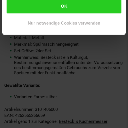
Grundpreispflicht: Nein
OK
Kollektion Serie: LIGATO
Lieferungsumfang: Je 6 x Menülöffel, Menügabel,
Nur notwendige Cookies verwenden
Menümesser, Kaffeelöffel
Marke: Picard & Wielpütz
Material: Metall
Merkmal: Spülmaschinengeeignet
Set-Größe: 24er Set
Warnhinweis: Besteck ist ein Kulturgut,
Bestimmungshinweise entfallen unter der Voraussetzung
des bestimmungsgemäßen Gebrauchs zum Verzehr von
Speisen mit der Funktionsfläche.
Gewählte Variante:
Varianten-Farbe: silber
Artikelnummer: 3101406000
EAN: 4262565266659
Artikel gehört zur Kategorie:
Besteck & Küchenmesser