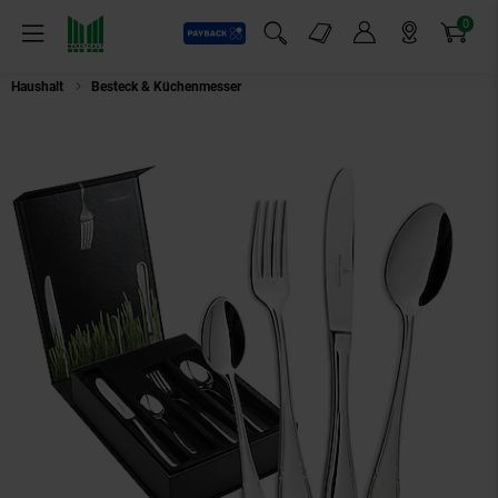
0
Payback
Markt-Angebote
Artikel
Menü
Suchfeld einblenden
Mein Konto
Markt finden
Warenkorb
Haushalt
Besteck & Küchenmesser
Picard & Wielpütz Tafelbesteck inkl. B