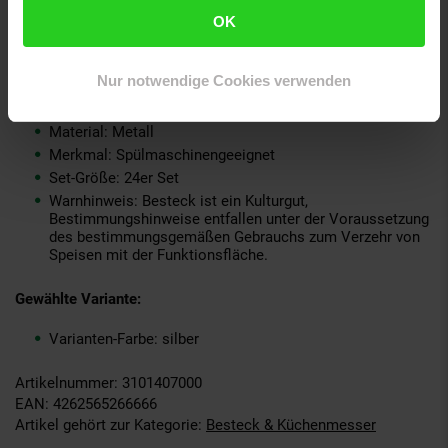
Grundpreispflicht: Nein
OK
Kollektion Serie: VENTURA
Lieferungsumfang: Je 6 x Menülöffel, Menügabel,
Nur notwendige Cookies verwenden
Menümesser, Kaffeelöffel
Marke: Picard & Wielpütz
Material: Metall
Merkmal: Spülmaschinengeeignet
Set-Größe: 24er Set
Warnhinweis: Besteck ist ein Kulturgut,
Bestimmungshinweise entfallen unter der Voraussetzung
des bestimmungsgemäßen Gebrauchs zum Verzehr von
Speisen mit der Funktionsfläche.
Gewählte Variante:
Varianten-Farbe: silber
Artikelnummer: 3101407000
EAN: 4262565266666
Artikel gehört zur Kategorie:
Besteck & Küchenmesser