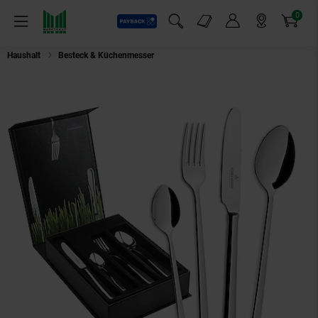
0
Payback
Markt-Angebote
Artikel
Menü
Suchfeld einblenden
Mein Konto
Markt finden
Warenkorb
Haushalt
Besteck & Küchenmesser
Picard & Wielpütz Tafelbesteck inkl. 