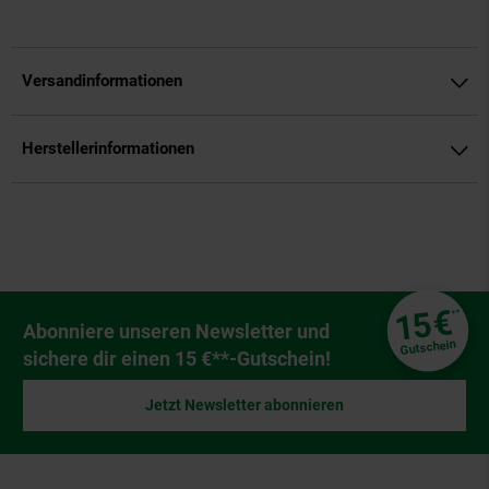
Versandinformationen
Herstellerinformationen
Fußzeile
€
15
**
Newsletter Anmeldung
Abonniere unseren Newsletter und
Gutschein
sichere dir einen 15 €**-Gutschein!
Jetzt Newsletter abonnieren