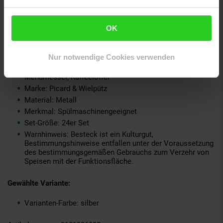
GmbH & Co. KG, Kronprinzenstraße 125, 42655 Solingen,
Deutschland, info@briefanker.de
GPSR PLZ & Ort: 42655 Solingen
OK
Produkttyp: Tafelbesteck
Grundpreispflicht: Nein
Kollektion Serie: LANDHAUS
Nur notwendige Cookies verwenden
Lieferungsumfang: Je 6 x Menülöffel, Menügabel,
Menümesser, Kaffeelöffel
Marke: Picard & Wielpütz
Material: Metall
Merkmal: Spülmaschinengeeignet
Set-Größe: 24er Set
Warnhinweis: Besteck ist ein Kulturgut,
Bestimmungshinweise entfallen unter der Voraussetzung
des bestimmungsgemäßen Gebrauchs zum Verzehr von
Speisen mit der Funktionsfläche.
Gewählte Variante:
Varianten-Farbe: silber