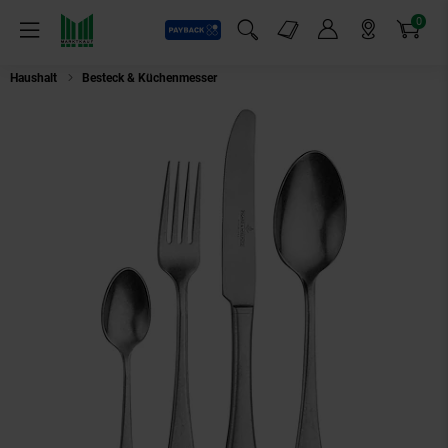
0
Payback
Markt-Angebote
Artikel
Menü
Suchfeld einblenden
Mein Konto
Markt finden
Warenkorb
Haushalt
Besteck & Küchenmesser
Picard & Wielpütz Tafelbesteck Landh