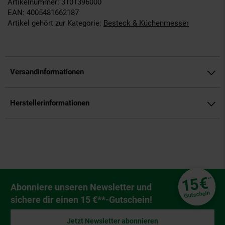
Artikelnummer: 3101396000
EAN: 4005481662187
Artikel gehört zur Kategorie:
Besteck & Küchenmesser
Versandinformationen
Herstellerinformationen
Fußzeile
€
15
**
Newsletter Anmeldung
Abonniere unseren Newsletter und
Gutschein
sichere dir einen 15 €**-Gutschein!
Jetzt Newsletter abonnieren