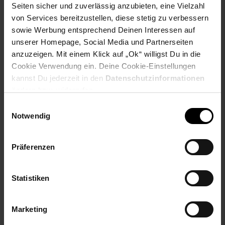
dem rustikale Akzente gesetzt werden -auch in modernem
Seiten sicher und zuverlässig anzubieten, eine Vielzahl
Ambiente-. Ein außergewöhnliches Besteck für die besonderen
von Services bereitzustellen, diese stetig zu verbessern
Momente im Leben. Lieferung erfolgt im Industriekarton.
sowie Werbung entsprechend Deinen Interessen auf
unserer Homepage, Social Media und Partnerseiten
Das Set enthält:
anzuzeigen. Mit einem Klick auf „Ok“ willigst Du in die
- 6x Menülöffel
- 6x Menügabel
Cookie Verwendung ein. Deine Cookie-Einstellungen
- 6x Menümesser
kannst Du jederzeit in den
Datenschutzinformationen
- 6x Kaffeelöffel
ändern bzw. widerrufen.
Einwilligungsauswahl
Artikeldetails:
Notwendig
Material: 18/10 Chromnickelstahl
Materialstärke: 7,0 mm
Merkmal: Spülmaschinengeeignet
Präferenzen
Anzahl Personen: 6
Anzahl Teile: 24
Statistiken
Serien-Bezeichnung: Landhaus
Elektroprodukt: Nein
Farbe: silber
Marketing
Verantwortliche Person für die EU: Picard & Wielpütz