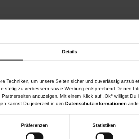
Details
hl
et
e Techniken, um unsere Seiten sicher und zuverlässig anzubiet
ese stetig zu verbessern sowie Werbung entsprechend Deinen In
artnerseiten anzuzeigen. Mit einem Klick auf „Ok“ willigst Du
ra
gen kannst Du jederzeit in den
Datenschutzinformationen
änder
 die EU: Picard & Wielpütz GmbH & Co. KG, Kronprinzenstraße 125, 
Präferenzen
Statistiken
ingen