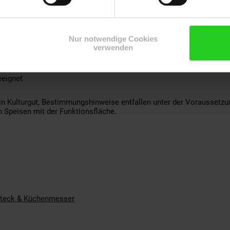
Nur notwendige Cookies
enülöffel, Menügabel, Menümesser, Kaffeelöffel, Kuchengabel
verwenden
eignet
ein Kulturgut, Bestimmungshinweise entfallen unter der Vorausse
 Speisen mit der Funktionsfläche.
teck & Küchenmesser