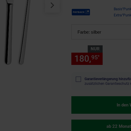
Payback Punkte
Basis°Punk
Extra°Punk
Farbe:
silber
NUR
180,
nur 180
95
*
Garantieverlängerung hinzufü
zusätzlichen Garantieschutz 
In den
ab 22 Monat