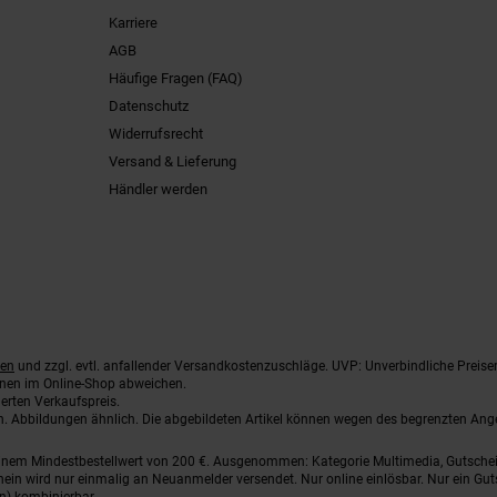
Karriere
AGB
Häufige Fragen (FAQ)
Datenschutz
Widerrufsrecht
Versand & Lieferung
Händler werden
ten
und zzgl. evtl. anfallender Versandkostenzuschläge. UVP: Unverbindliche Preise
nnen im Online-Shop abweichen.
erten Verkaufspreis.
ten. Abbildungen ähnlich. Die abgebildeten Artikel können wegen des begrenzten An
einem Mindestbestellwert von 200 €. Ausgenommen: Kategorie Multimedia, Gutsche
ein wird nur einmalig an Neuanmelder versendet. Nur online einlösbar. Nur ein Gut