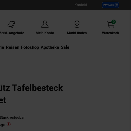
Kontakt
0
Artikel
Markt-Angebote
Mein Konto
Markt finden
Warenkorb
ie
Externer Link:
Reisen
Externer Link:
Fotoshop
Externer Link:
Apotheke
Sale
ütz Tafelbesteck
et
Stück verfügbar
age