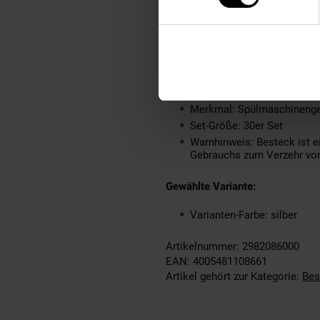
Produkttyp: Tafelbesteck
Grundpreispflicht: Nein
Kollektion Serie: VENTURA
Lieferungsumfang: Je 6 x M
Marke: Picard & Wielpütz
Material: Metall
Merkmal: Spülmaschinenge
Set-Größe: 30er Set
Warnhinweis: Besteck ist 
Gebrauchs zum Verzehr von
Gewählte Variante:
Varianten-Farbe: silber
Artikelnummer: 2982086000
EAN: 4005481108661
Artikel gehört zur Kategorie:
Bes