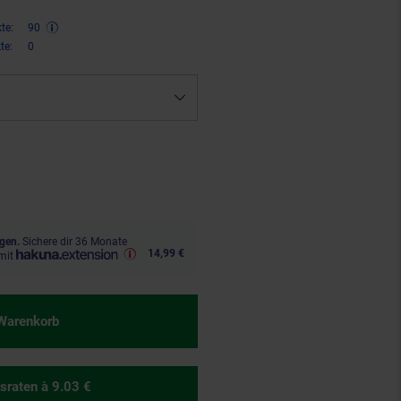
te:
90
te:
0
,
€ Sternchen Fußnote, Details 
95
gen.
Sichere dir 36 Monate
14,99 €
mit
 Warenkorb
sraten
à 9.03 €