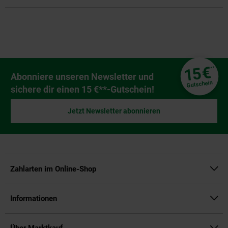
Fußzeile
€
15
**
Newsletter Anmeldung
Abonniere unseren Newsletter und
Gutschein
sichere dir einen 15 €**-Gutschein!
Jetzt Newsletter abonnieren
Zahlarten im Online-Shop
Informationen