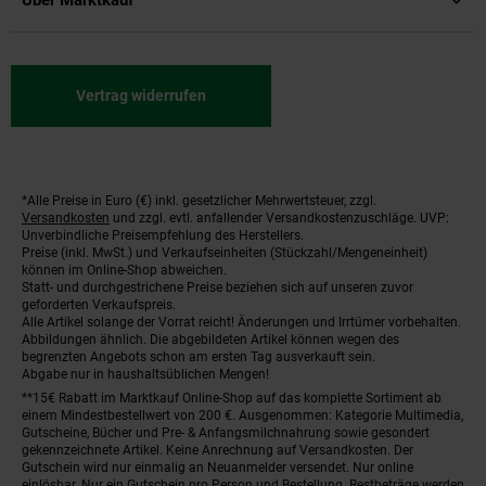
Über Marktkauf
Vertrag widerrufen
*Alle Preise in Euro (€) inkl. gesetzlicher Mehrwertsteuer, zzgl.
Fußnoten
Versandkosten
und zzgl. evtl. anfallender Versandkostenzuschläge. UVP:
Unverbindliche Preisempfehlung des Herstellers.
Preise (inkl. MwSt.) und Verkaufseinheiten (Stückzahl/Mengeneinheit)
können im Online-Shop abweichen.
Statt- und durchgestrichene Preise beziehen sich auf unseren zuvor
geforderten Verkaufspreis.
Alle Artikel solange der Vorrat reicht! Änderungen und Irrtümer vorbehalten.
Abbildungen ähnlich. Die abgebildeten Artikel können wegen des
begrenzten Angebots schon am ersten Tag ausverkauft sein.
Abgabe nur in haushaltsüblichen Mengen!
**15€ Rabatt im Marktkauf Online-Shop auf das komplette Sortiment ab
einem Mindestbestellwert von 200 €. Ausgenommen: Kategorie Multimedia,
Gutscheine, Bücher und Pre- & Anfangsmilchnahrung sowie gesondert
gekennzeichnete Artikel. Keine Anrechnung auf Versandkosten. Der
Gutschein wird nur einmalig an Neuanmelder versendet. Nur online
einlösbar. Nur ein Gutschein pro Person und Bestellung. Restbeträge werden