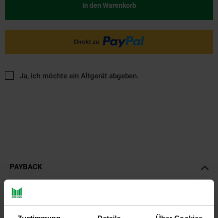
In den Warenkorb
Ja, ich möchte ein Altgerät abgeben.
PAYBACK
Payback Punkte
Basis°Punkte:
18
Extra°Punkte:
0