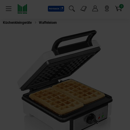
0
Payback
Markt-Angebote
Artikel
Menü
Suchfeld einblenden
Mein Konto
Markt finden
Warenkorb
Küchenkleingeräte
Waffeleisen
PRINCESS 132397 Waffeleisen