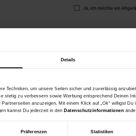
Ja, ich möchte ein Altger
Details
ng
Versandinformationen
Herstellerinformationen
e Techniken, um unsere Seiten sicher und zuverlässig anzubiet
tigkeit dieses Princess-Fondue für ein köstliches Essen mit Famil
ese stetig zu verbessern sowie Werbung entsprechend Deinen In
omantisches Dessert. Der verstellbare und abnehmbare Thermostat e
artnerseiten anzuzeigen. Mit einem Klick auf „Ok“ willigst Du
 gewählten Fondue-Art zu wählen.Die 8 mitgelieferten Gabeln sind s
gen kannst Du jederzeit in den
Datenschutzinformationen
änder
 Gemüse oder Obst. Und mit ihren farbigen Markern wissen Sie, welch
Präferenzen
Statistiken
lette & Fondue