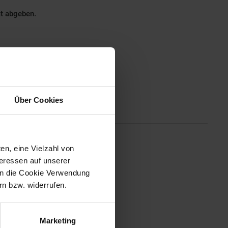
ät abgeben.
Über Cookies
Altgeräterücknahme
en, eine Vielzahl von
ie oder Freunden oder schmelzen
teressen auf unserer
rmöglicht es Ihnen, die
 in die Cookie Verwendung
ehr praktisch für die
n bzw. widerrufen.
e Gabel Ihre ist.
Marketing