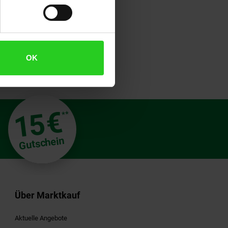
OK
€
15
**
Gutschein
Über Marktkauf
Aktuelle Angebote