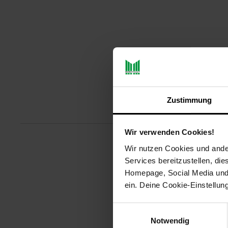
Zustimmung
Produktbeschreibu
Wir verwenden Cookies!
Wir nutzen Cookies und ander
Entdecken Sie die große Vielsei
Services bereitzustellen, di
Sie es mit Schokolade für ein r
Homepage, Social Media und P
Temperatur automatisch nach der
ein. Deine Cookie-Einstellun
Zubereitung von Fleisch, Fisch ,
Artikelnummer: 3094093000
Einwilligungsauswahl
EAN: 8713016100511
Notwendig
Artikel gehört zur Kategorie:
Rac