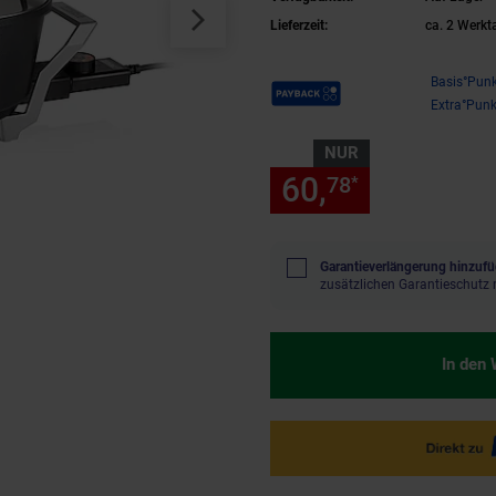
Lieferzeit:
ca. 2 Werkt
Payback Punkte
Basis°Punk
Extra°Punk
NUR
60,
nur 60,
78
78
*
Garantieverlängerung hinzufü
zusätzlichen Garantieschutz 
In den