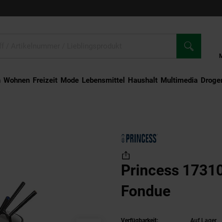
n
Wohnen
Freizeit
Mode
Lebensmittel
Haushalt
Multimedia
Droger
incess 173100 Premium Fondue
Princess 1731
Fondue
Verfügbarkeit:
Auf Lager