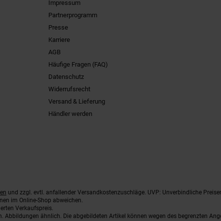
Impressum
Partnerprogramm
Presse
Karriere
AGB
Häufige Fragen (FAQ)
Datenschutz
Widerrufsrecht
Versand & Lieferung
Händler werden
ten
und zzgl. evtl. anfallender Versandkostenzuschläge. UVP: Unverbindliche Preise
nnen im Online-Shop abweichen.
erten Verkaufspreis.
ten. Abbildungen ähnlich. Die abgebildeten Artikel können wegen des begrenzten An