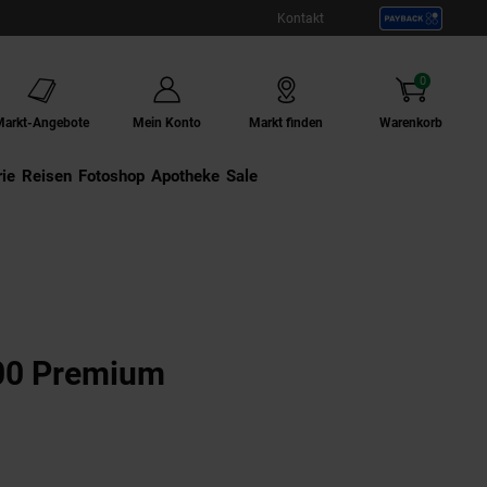
Kontakt
0
Artikel
Markt-Angebote
Mein Konto
Markt finden
Warenkorb
ie
Externer Link:
Reisen
Externer Link:
Fotoshop
Externer Link:
Apotheke
Sale
00 Premium