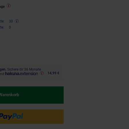
age
te:
30
te:
0
€ Sternchen Fußnote, Details am
gen.
Sichere dir 36 Monate
14,99 €
mit
 Warenkorb