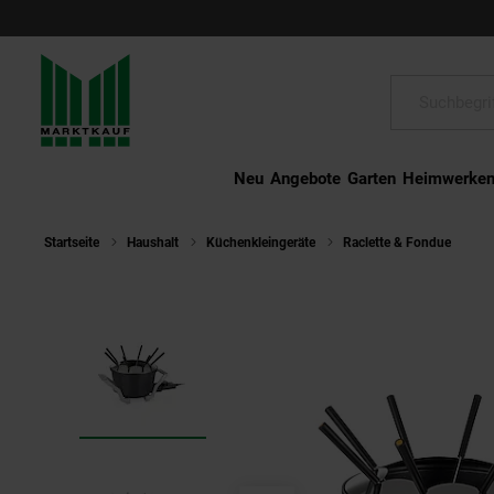
Schließen
Suche:
Neu
Angebote
Garten
Heimwerke
Startseite
Haushalt
Küchenkleingeräte
Raclette & Fondue
Pr