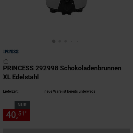
PRINCESS 292998 Schokoladenbrunnen
XL Edelstahl
(Produkt aktuell ausverkauft)
Lieferzeit:
neue Ware ist bereits unterwegs
NUR
40,
nur 40,
€ Sternchen Fußn
51
51
*