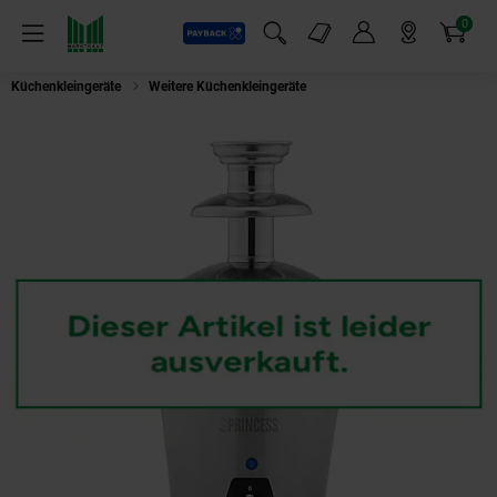
0
Payback
Markt-Angebote
Artikel
Menü
Suchfeld einblenden
Mein Konto
Markt finden
Warenkorb
Küchenkleingeräte
Weitere Küchenkleingeräte
PRINCESS 292998 Schokol