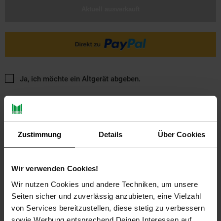
Aktuell ausverkauft
Ja, ich möchte ein Altgerät abgeben.
Zustimmung
Details
Über Cookies
Wir verwenden Cookies!
PAYBACK
Wir nutzen Cookies und andere Techniken, um unsere
Seiten sicher und zuverlässig anzubieten, eine Vielzahl
Payback Punkte
Basis°Punkte:
20
von Services bereitzustellen, diese stetig zu verbessern
Extra°Punkte:
0
sowie Werbung entsprechend Deinen Interessen auf