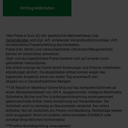
Vertrag widerrufen
*Alle Preise in Euro (€) inkl. gesetzlicher Mehrwertsteuer, zzgl.
Fußnoten
Versandkosten
und zzgl. evtl. anfallender Versandkostenzuschläge. UVP:
Unverbindliche Preisempfehlung des Herstellers.
Preise (inkl. MwSt.) und Verkaufseinheiten (Stückzahl/Mengeneinheit)
können im Online-Shop abweichen.
Statt- und durchgestrichene Preise beziehen sich auf unseren zuvor
geforderten Verkaufspreis.
Alle Artikel solange der Vorrat reicht! Änderungen und Irrtümer vorbehalten.
Abbildungen ähnlich. Die abgebildeten Artikel können wegen des
begrenzten Angebots schon am ersten Tag ausverkauft sein.
Abgabe nur in haushaltsüblichen Mengen!
**15€ Rabatt im Marktkauf Online-Shop auf das komplette Sortiment ab
einem Mindestbestellwert von 200 €. Ausgenommen: Kategorie Multimedia,
Gutscheine, Bücher und Pre- & Anfangsmilchnahrung sowie gesondert
gekennzeichnete Artikel. Keine Anrechnung auf Versandkosten. Der
Gutschein wird nur einmalig an Neuanmelder versendet. Nur online
einlösbar. Nur ein Gutschein pro Person und Bestellung. Restbeträge werden
nicht ausgezahlt. Nicht mit anderen Aktionsvorteilen (PAYBACK oder
sonstige Shop-Aktionen) kombinierbar.
***Positive Bonitätsprüfung vorausgesetzt