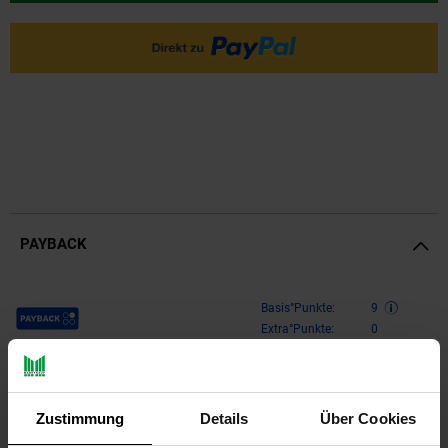
PAYBACK
Payback Punkte
Basis°Punkte:
9
Extra°Punkte:
0
Produktbeschreibung
Zustimmung
Details
Über Cookies