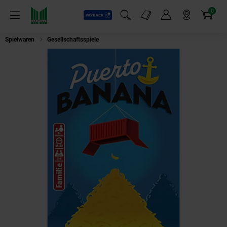
0
Payback
Markt-Angebote
Artikel
Menü
Suchfeld einblenden
Mein Konto
Markt finden
Warenkorb
Spielwaren
Gesellschaftsspiele
Puerto Banana