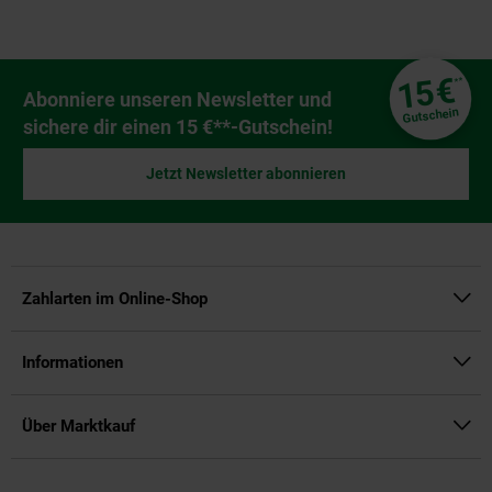
Fußzeile
€
15
**
Newsletter Anmeldung
Abonniere unseren Newsletter und
Gutschein
sichere dir einen 15 €**-Gutschein!
Jetzt Newsletter abonnieren
Zahlarten im Online-Shop
Informationen
Über Marktkauf