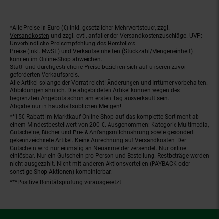
*Alle Preise in Euro (€) inkl. gesetzlicher Mehrwertsteuer, zzgl.
Fußnoten
Versandkosten
und zzgl. evtl. anfallender Versandkostenzuschläge. UVP:
Unverbindliche Preisempfehlung des Herstellers.
Preise (inkl. MwSt.) und Verkaufseinheiten (Stückzahl/Mengeneinheit)
können im Online-Shop abweichen.
Statt- und durchgestrichene Preise beziehen sich auf unseren zuvor
geforderten Verkaufspreis.
Alle Artikel solange der Vorrat reicht! Änderungen und Irrtümer vorbehalten.
Abbildungen ähnlich. Die abgebildeten Artikel können wegen des
begrenzten Angebots schon am ersten Tag ausverkauft sein.
Abgabe nur in haushaltsüblichen Mengen!
**15€ Rabatt im Marktkauf Online-Shop auf das komplette Sortiment ab
einem Mindestbestellwert von 200 €. Ausgenommen: Kategorie Multimedia,
Gutscheine, Bücher und Pre- & Anfangsmilchnahrung sowie gesondert
gekennzeichnete Artikel. Keine Anrechnung auf Versandkosten. Der
Gutschein wird nur einmalig an Neuanmelder versendet. Nur online
einlösbar. Nur ein Gutschein pro Person und Bestellung. Restbeträge werden
nicht ausgezahlt. Nicht mit anderen Aktionsvorteilen (PAYBACK oder
sonstige Shop-Aktionen) kombinierbar.
***Positive Bonitätsprüfung vorausgesetzt