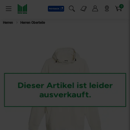
0
Payback
Markt-Angebote
Artikel
Menü
Suchfeld einblenden
Mein Konto
Markt finden
Warenkorb
Herren
Herren Oberteile
Puma Hoodie RAD/CAL Kapuzensweatshirt