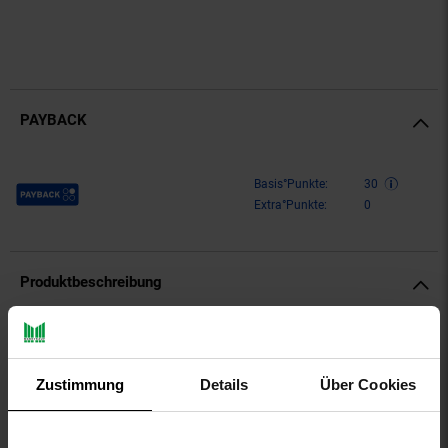
PAYBACK
Payback Punkte
Basis°Punkte:
30
Extra°Punkte:
0
Produktbeschreibung
Ganz egal, welcher Freizeit-Aktivität du nachgehst, das
Kapuzensweatshirt von Puma mit Tunnelzugkapuze und
seitlichen Eingrifftaschen ist dabei.
Zustimmung
Details
Über Cookies
aboutyou-titel: Sweatshirt
ay-PFAS: PFAS Frei