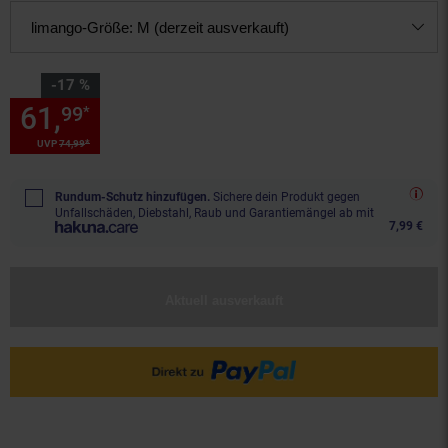
limango-Größe:
M (derzeit ausverkauft)
Sie Sparen 17 Prozent,
-17 %
61,
Sie Sparen 17 Prozent, 61,
99
*
*
UVP
74,
99
UVP : 74,
99
€
Rundum-Schutz hinzufügen.
Sichere dein Produkt gegen
Unfallschäden, Diebstahl, Raub und Garantiemängel ab mit
7,99 €
Aktuell ausverkauft