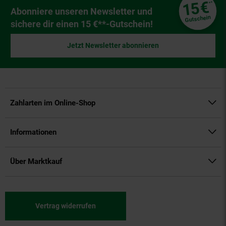
Fußzeile
€
15
**
Newsletter Anmeldung
Abonniere unseren Newsletter und
Gutschein
sichere dir einen 15 €**-Gutschein!
Jetzt Newsletter abonnieren
Zahlarten im Online-Shop
Informationen
Über Marktkauf
Vertrag widerrufen