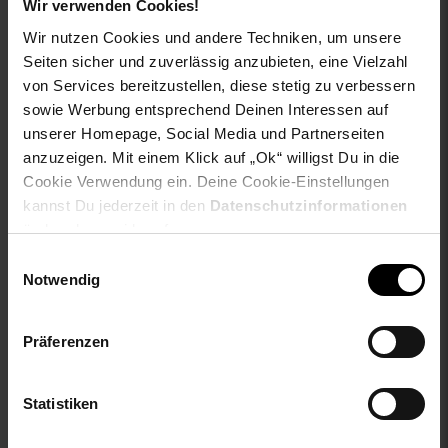
Wir verwenden Cookies!
ay-material: Obermaterial: 82% Baumwolle, 18% Polyester
Wir nutzen Cookies und andere Techniken, um unsere
ay-material-eigenschaften: Baumwolle
Seiten sicher und zuverlässig anzubieten, eine Vielzahl
ay-material1: keine Angabe
von Services bereitzustellen, diese stetig zu verbessern
ay-passform schuh: keine Angabe
sowie Werbung entsprechend Deinen Interessen auf
ay-pullover-materialart: Jersey/Trikot
ay-schuh-acc material: kein Schuh
unserer Homepage, Social Media und Partnerseiten
ay-schuhdetails: keine Angabe
anzuzeigen. Mit einem Klick auf „Ok“ willigst Du in die
ay-sondergroessen_produktebene: keine Angabe
Cookie Verwendung ein. Deine Cookie-Einstellungen
ay-technologie jeans: keine Angaben
kannst Du jederzeit in den
Datenschutzinformationen
bleichen: Nicht bleichen
ändern bzw. widerrufen.
buegeln: Nicht bügeln
Einwilligungsauswahl
fuellung: 100% not_applicable
Notwendig
innen_material: 100% not_applicable
innen_material_einsatz: 100% not_applicable
material: 82% Baumwolle, 18% Polyester
Präferenzen
material-fuellung-innenjacke: 100% not_applicable
material-futter-aermel: 100% not_applicable
Statistiken
material-futter-innenjacke: 100% not_applicable
material-kunstfellkragen: 100% not_applicable