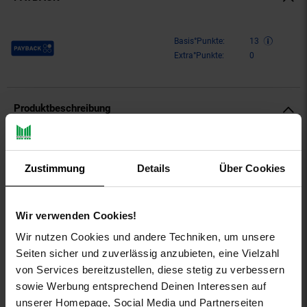
Payback Punkte
Basis°Punkte:
13
Extra°Punkte:
0
Produktbeschreibung
Sommerliches Ragman Print-T-Shirt mit Rundhalsausschnitt im
komfortablen und regulären Schnitt.
Zustimmung
Details
Über Cookies
aboutyou-titel: T-Shirt
ay-PFAS: PFAS Frei
Wir verwenden Cookies!
ay-material: Obermaterial: 100% Baumwolle
ay-material-eigenschaften: Baumwolle
Wir nutzen Cookies und andere Techniken, um unsere
ay-material1: keine Angabe
Seiten sicher und zuverlässig anzubieten, eine Vielzahl
ay-passform schuh: keine Angaben
von Services bereitzustellen, diese stetig zu verbessern
ay-pullover-materialart: Jersey
sowie Werbung entsprechend Deinen Interessen auf
ay-schuh-acc material: keine Angaben
unserer Homepage, Social Media und Partnerseiten