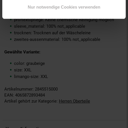
material-verzierung: 100% not_applicable
material_futter: 100% not_applicable
Nur notwendige Cookies verwenden
oberstoff_unterer_teil: 100% not_applicable
proftextilpflege: Keine chemische Reinigung möglich
sleeve_material: 100% not_applicable
trocknen: Trocknen auf der Wäscheleine
zweites-aussenmaterial: 100% not_applicable
Gewählte Variante:
color: graubeige
size: XXL
limango-size: XXL
Artikelnummer: 2845515000
EAN: 4065872893484
Artikel gehört zur Kategorie:
Herren Oberteile