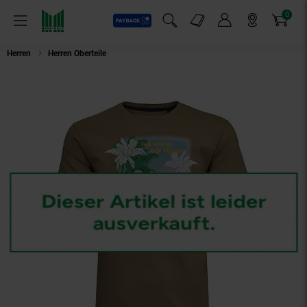
0
Payback
Markt-Angebote
Artikel
Menü
Suchfeld einblenden
Mein Konto
Markt finden
Warenkorb
Herren
Herren Oberteile
Ragman Shirt Rundhals-T-Shirt aus Baumwolle mit