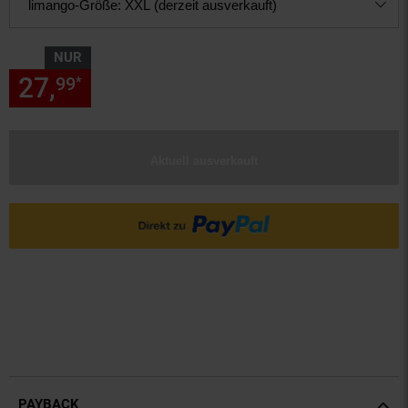
limango-Größe:
XXL (derzeit ausverkauft)
NUR
27,
nur 27,
€ Sternchen Fußn
99
99
*
Aktuell ausverkauft
PAYBACK