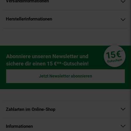
Versandinformationen
Herstellerinformationen
Fußzeile
€
15
**
Newsletter Anmeldung
Abonniere unseren Newsletter und
Gutschein
sichere dir einen 15 €**-Gutschein!
Jetzt Newsletter abonnieren
Zahlarten im Online-Shop
Informationen