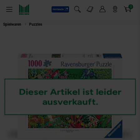
0
Payback
Markt-Angebote
Artikel
Menü
Suchfeld einblenden
Mein Konto
Markt finden
Warenkorb
Spielwaren
Puzzles
Ravensburger Spiel Magischer Regenwald