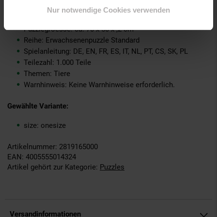
Produkttyp: Spiel
Nur notwendige Cookies verwenden
Puzzle: Puzzle
Puzzlegroesse: ca. 70 x 50 x ,2 cm
Reihe: Erwachsenenpuzzle Standard
Spielanleitung: DE, EN, FR, ES, IT, NL, PT, CS, SK, PL
Teilezahl: 1.000 Teile
Themen: Tiere
Warnhinweis: Keine Warnhinweise erforderlich.
Gewählte Variante:
size: onesize
Artikelnummer: 2819165000
EAN: 4005555014324
Artikel gehört zur Kategorie:
Puzzles
Versandinformationen