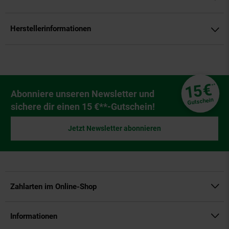
Herstellerinformationen
Fußzeile
€
15
**
Newsletter Anmeldung
Abonniere unseren Newsletter und
Gutschein
sichere dir einen 15 €**-Gutschein!
Jetzt Newsletter abonnieren
Zahlarten im Online-Shop
Informationen