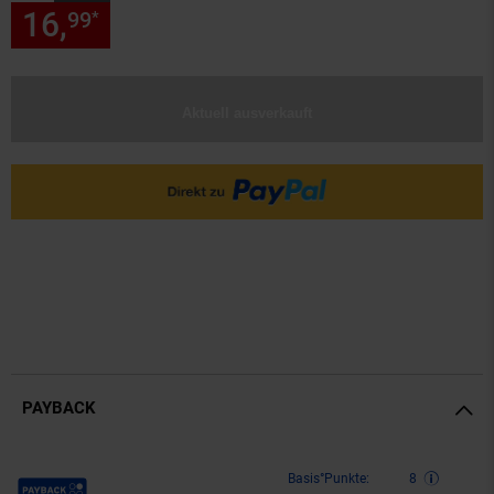
16,
nur 16,
€ Sternchen Fußn
99
99
*
Aktuell ausverkauft
PAYBACK
Payback Punkte
Basis°Punkte:
8