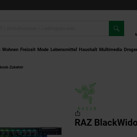
n
Wohnen
Freizeit
Mode
Lebensmittel
Haushalt
Multimedia
Droger
ebook-Zubehör
RAZ BlackWidow V4 X Green
RAZ BlackWido