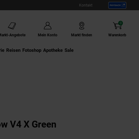
Kontakt
0
Artikel
Markt-Angebote
Mein Konto
Markt finden
Warenkorb
ie
Externer Link:
Reisen
Externer Link:
Fotoshop
Externer Link:
Apotheke
Sale
w V4 X Green