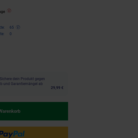
age
te:
65
te:
0
,
€ Sternchen Fußnote, Details 
02
Sichere dein Produkt gegen
aub und Garantiemängel ab
29,99 €
 Warenkorb