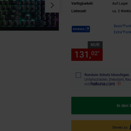
Verfügbarkeit:
Auf Lager
Lieferzeit:
ca. 2 Werkt
Payback Punkte
Basis°Punk
Extra°Punk
NUR
131,
nur 131
02
*
Rundum-Schutz hinzufügen.
Unfallschäden, Diebstahl, R
mit
In den