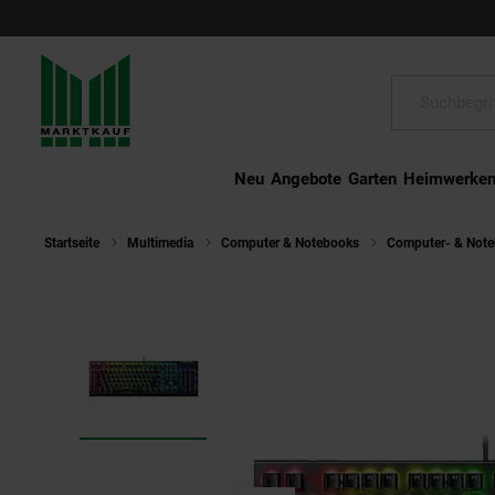
Schließen
Suche:
Neu
Angebote
Garten
Heimwerke
Startseite
Multimedia
Computer & Notebooks
Computer- & Not