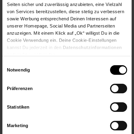
Seiten sicher und zuverlässig anzubieten, eine Vielzahl
von Services bereitzustellen, diese stetig zu verbessern
Payback Punkte
Basis°Punkte:
59
sowie Werbung entsprechend Deinen Interessen auf
Extra°Punkte:
0
unserer Homepage, Social Media und Partnerseiten
anzuzeigen. Mit einem Klick auf „Ok“ willigst Du in die
Cookie Verwendung ein. Deine Cookie-Einstellungen
Produktbeschreibung
kannst Du jederzeit in den
Datenschutzinformationen
ändern bzw. widerrufen.
Ein Headset für alle Fälle — das Razer Barracuda X ist ein
Einwilligungsauswahl
vielseitiges, leichtes kabelloses Gaming-Headset für den
Notwendig
übergangslosen Einsatz mit PC, PlayStation und Android.
Keine umständliche Kopplung, keine zusätzliche Software
herunterladen, kein Problem. Verbinde einfach den kabellosen
Präferenzen
USB-C-Sender-Empfängermit der Plattform deiner Wahl, und
schon ist unser kabelloses 4-in-1-Headset sofort
einsatzbereit. Ein Analogkabel mit 3,5-mm-Klinkenstecker ist
Statistiken
vorhanden, um das Headset bei Bedarf auch kabelgebunden
benutzen zu können.
Marketing
Artikelnummer: 3093827000