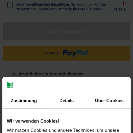
Garantieverlängerung hinzufügen.
Sichere dir 36 Monate
zusätzlichen Garantieschutz mit
27,99 €
Aktuell ausverkauft
Ja, ich möchte ein Altgerät abgeben.
Zustimmung
Details
Über Cookies
Wir verwenden Cookies!
PAYBACK
Wir nutzen Cookies und andere Techniken, um unsere