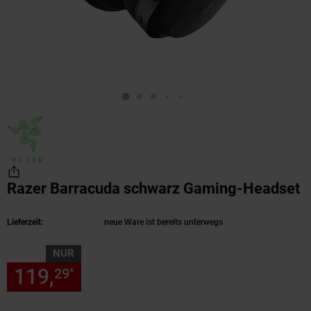
Razer Barracuda schwarz Gaming-Headset
(
Lieferzeit:
neue Ware ist bereits unterwegs
NUR
119,
nur 119,
€ Sternchen Fu
29
29
*