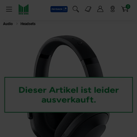
0
Payback
Markt-Angebote
Artikel
Menü
Suchfeld einblenden
Mein Konto
Markt finden
Warenkorb
Audio
Headsets
Razer Barracuda schwarz Gaming-Headset