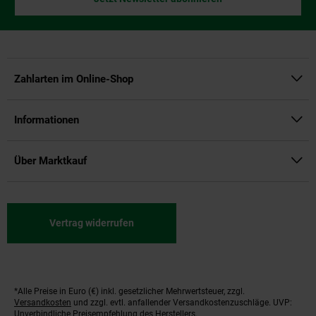
Zahlarten im Online-Shop
Informationen
Über Marktkauf
Vertrag widerrufen
*Alle Preise in Euro (€) inkl. gesetzlicher Mehrwertsteuer, zzgl.
Fußnoten
Versandkosten
und zzgl. evtl. anfallender Versandkostenzuschläge. UVP:
Unverbindliche Preisempfehlung des Herstellers.