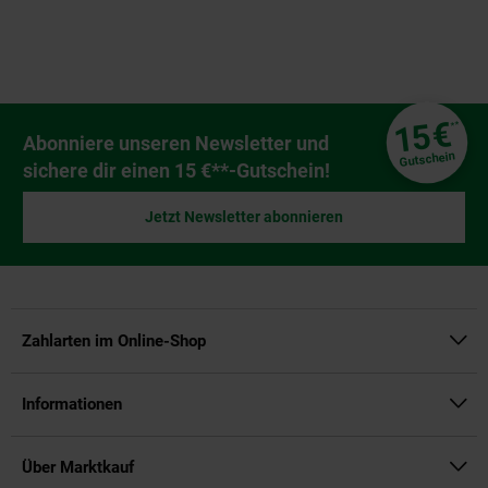
Fußzeile
€
15
**
Newsletter Anmeldung
Abonniere unseren Newsletter und
Gutschein
sichere dir einen 15 €**-Gutschein!
Jetzt Newsletter abonnieren
Zahlarten im Online-Shop
Informationen
Über Marktkauf