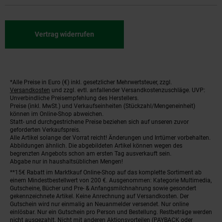
Vertrag widerrufen
*Alle Preise in Euro (€) inkl. gesetzlicher Mehrwertsteuer, zzgl.
Fußnoten
Versandkosten
und zzgl. evtl. anfallender Versandkostenzuschläge. UVP:
Unverbindliche Preisempfehlung des Herstellers.
Preise (inkl. MwSt.) und Verkaufseinheiten (Stückzahl/Mengeneinheit)
können im Online-Shop abweichen.
Statt- und durchgestrichene Preise beziehen sich auf unseren zuvor
geforderten Verkaufspreis.
Alle Artikel solange der Vorrat reicht! Änderungen und Irrtümer vorbehalten.
Abbildungen ähnlich. Die abgebildeten Artikel können wegen des
begrenzten Angebots schon am ersten Tag ausverkauft sein.
Abgabe nur in haushaltsüblichen Mengen!
**15€ Rabatt im Marktkauf Online-Shop auf das komplette Sortiment ab
einem Mindestbestellwert von 200 €. Ausgenommen: Kategorie Multimedia,
Gutscheine, Bücher und Pre- & Anfangsmilchnahrung sowie gesondert
gekennzeichnete Artikel. Keine Anrechnung auf Versandkosten. Der
Gutschein wird nur einmalig an Neuanmelder versendet. Nur online
einlösbar. Nur ein Gutschein pro Person und Bestellung. Restbeträge werden
nicht ausgezahlt. Nicht mit anderen Aktionsvorteilen (PAYBACK oder