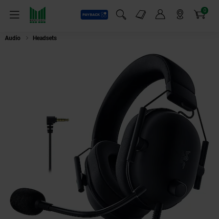
0
Payback
Markt-Angebote
Artikel
Menü
Suchfeld einblenden
Mein Konto
Markt finden
Warenkorb
Audio
Headsets
RAZER BlackShark V2 X Gaming-Headset für Xbox, Schw