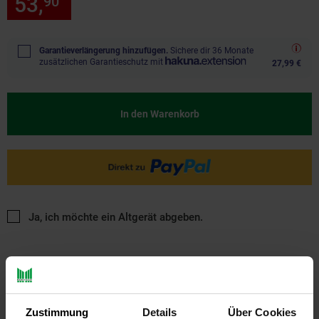
53,
nur 53,
€ Sternchen Fußn
90
90
*
Garantieverlängerung hinzufügen.
Sichere dir 36 Monate
zusätzlichen Garantieschutz mit
27,99 €
In den Warenkorb
Ja, ich möchte ein Altgerät abgeben.
Zustimmung
Details
Über Cookies