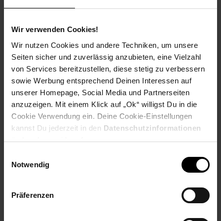
PAYBACK
Wir verwenden Cookies!
Wir nutzen Cookies und andere Techniken, um unsere
Payback Punkte
Basis°Punkte:
26
Seiten sicher und zuverlässig anzubieten, eine Vielzahl
Extra°Punkte:
0
von Services bereitzustellen, diese stetig zu verbessern
sowie Werbung entsprechend Deinen Interessen auf
unserer Homepage, Social Media und Partnerseiten
Produktbeschreibung
anzuzeigen. Mit einem Klick auf „Ok“ willigst Du in die
Cookie Verwendung ein. Deine Cookie-Einstellungen
kannst Du jederzeit in den
Datenschutzinformationen
Erlebe echten E-Sport-Sound mit dem Razer BlackShark V2 X,
einem offiziell für PlayStation & für Xbox lizenzierten E-Sport-
ändern bzw. widerrufen.
Headset mit einer explosiven Mischung aus genialem Sound,
Einwilligungsauswahl
überlegenem Mikrofon und überragender Schallisolierung.
Notwendig
Ausgestattet mit unserem besten Headset-Mikrofon und
Audio-Treibern, damit du auf Konsole wie ein Profi auf
Turnierniveau spielen kannst. Unser neues, hoch modernes
Präferenzen
und eigens entwickeltes Design unterteilt den Treiber in drei
Teile zur individuellen Abstimmung von Höhen, Mitten und