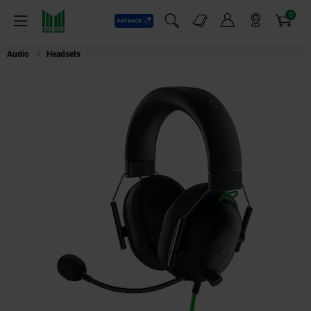
0
Payback
Markt-Angebote
Artikel
Menü
Suchfeld einblenden
Mein Konto
Markt finden
Warenkorb
Audio
Headsets
Razer Blackshark V2 X Gaming Headset