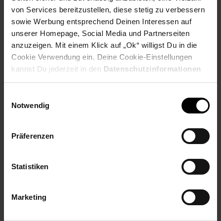
PAYBACK
von Services bereitzustellen, diese stetig zu verbessern
sowie Werbung entsprechend Deinen Interessen auf
unserer Homepage, Social Media und Partnerseiten
Payback Punkte
Basis°Punkte:
26
anzuzeigen. Mit einem Klick auf „Ok“ willigst Du in die
Extra°Punkte:
0
Cookie Verwendung ein. Deine Cookie-Einstellungen
kannst Du jederzeit in den
Datenschutzinformationen
ändern bzw. widerrufen.
Produktbeschreibung
Einwilligungsauswahl
Notwendig
Besiege die Konkurrenz mit einem leichten E-Sport--Headset,
das dich unter Druck Höchstleistungen abrufen lässt. Das ist
das Razer BlackShark V2 X eine explosive Mischung aus
Präferenzen
genialem Sound, bestem Mikrofon und perfekter
Schallisolierung, von Profis getestet und für gut befunden
Statistiken
Artikelnummer: 3092909000
EAN: 8886419378396
Artikel gehört zur Kategorie:
Headsets
Marketing