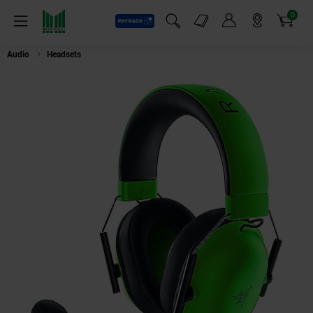
0
Payback
Markt-Angebote
Artikel
Menü
Suchfeld einblenden
Mein Konto
Markt finden
Warenkorb
Audio
Headsets
Razer Gaming-Headset Blackshark V2 X