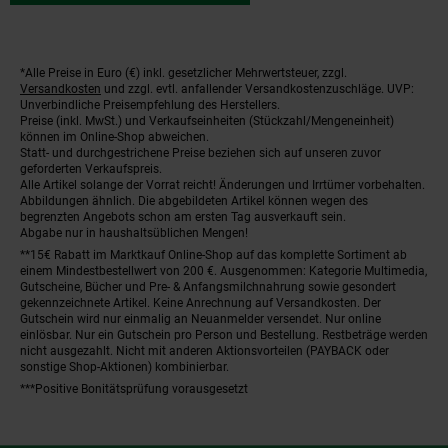
*Alle Preise in Euro (€) inkl. gesetzlicher Mehrwertsteuer, zzgl.
Fußnoten
Versandkosten
und zzgl. evtl. anfallender Versandkostenzuschläge. UVP:
Unverbindliche Preisempfehlung des Herstellers.
Preise (inkl. MwSt.) und Verkaufseinheiten (Stückzahl/Mengeneinheit)
können im Online-Shop abweichen.
Statt- und durchgestrichene Preise beziehen sich auf unseren zuvor
geforderten Verkaufspreis.
Alle Artikel solange der Vorrat reicht! Änderungen und Irrtümer vorbehalten.
Abbildungen ähnlich. Die abgebildeten Artikel können wegen des
begrenzten Angebots schon am ersten Tag ausverkauft sein.
Abgabe nur in haushaltsüblichen Mengen!
**15€ Rabatt im Marktkauf Online-Shop auf das komplette Sortiment ab
einem Mindestbestellwert von 200 €. Ausgenommen: Kategorie Multimedia,
Gutscheine, Bücher und Pre- & Anfangsmilchnahrung sowie gesondert
gekennzeichnete Artikel. Keine Anrechnung auf Versandkosten. Der
Gutschein wird nur einmalig an Neuanmelder versendet. Nur online
einlösbar. Nur ein Gutschein pro Person und Bestellung. Restbeträge werden
nicht ausgezahlt. Nicht mit anderen Aktionsvorteilen (PAYBACK oder
sonstige Shop-Aktionen) kombinierbar.
***Positive Bonitätsprüfung vorausgesetzt