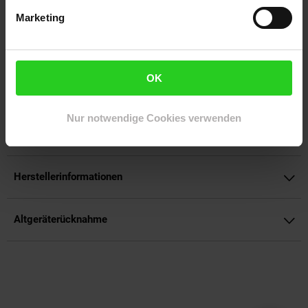
dich voll auf das Spiel konzentrieren kannst.
Marketing
Artikelnummer: 3094657000
EAN: 8886419379522
Artikel gehört zur Kategorie:
Headsets
OK
Nur notwendige Cookies verwenden
Versandinformationen
Herstellerinformationen
Altgeräterücknahme