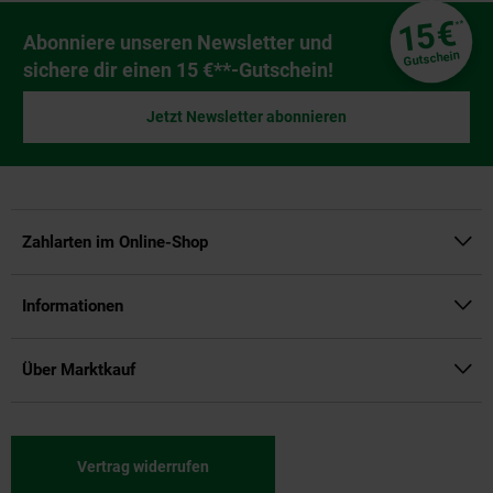
Fußzeile
€
15
**
Newsletter Anmeldung
Abonniere unseren Newsletter und
Gutschein
sichere dir einen 15 €**-Gutschein!
Jetzt Newsletter abonnieren
Zahlarten im Online-Shop
Informationen
Über Marktkauf
Vertrag widerrufen