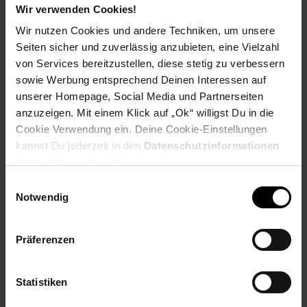
Wir verwenden Cookies!
PAYBACK
Wir nutzen Cookies und andere Techniken, um unsere
Seiten sicher und zuverlässig anzubieten, eine Vielzahl
Payback Punkte
Basis°Punkte:
36
von Services bereitzustellen, diese stetig zu verbessern
Extra°Punkte:
0
sowie Werbung entsprechend Deinen Interessen auf
unserer Homepage, Social Media und Partnerseiten
anzuzeigen. Mit einem Klick auf „Ok“ willigst Du in die
Produktbeschreibung
Cookie Verwendung ein. Deine Cookie-Einstellungen
kannst Du jederzeit in den
Datenschutzinformationen
Das Gaming-Headset Blackshark V2 X bietet ein erstklassiges
ändern bzw. widerrufen.
Spielerlebnis mit einem Gewicht von nur 240 g. Dieses leichte
Einwilligungsauswahl
E-Sport-Headset wurde speziell für Gaming-Marathons
Notwendig
entwickelt und bietet herausragende Leistung sowie Komfort.
Unser Design ermöglicht die individuelle Abstimmung hoher,
mittlerer und tiefer Töne - vergleichbar mit 3 Audio-Treibern in
Präferenzen
einem Headset. Das biegsame Mikrofon des leichten E-Sport-
Headsets verfügt über Razer HyperClear Nieren-Mikrofon und
Rauschunterdrückung, um klare und präzise Kommunikation
Statistiken
sicherzustellen. Dank neuster passiver Rauschunterdrückung
bleiben störende Hintergrundgeräusche draußen, sodass du