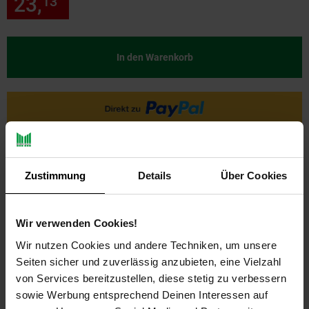
23,
nur 23,
€ Sternchen Fußn
13
13
*
In den Warenkorb
Zustimmung
Details
Über Cookies
Wir verwenden Cookies!
PAYBACK
Wir nutzen Cookies und andere Techniken, um unsere
Seiten sicher und zuverlässig anzubieten, eine Vielzahl
von Services bereitzustellen, diese stetig zu verbessern
Payback Punkte
Basis°Punkte:
11
sowie Werbung entsprechend Deinen Interessen auf
Extra°Punkte:
0