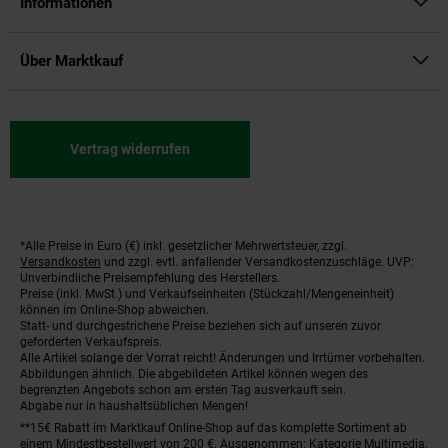
Informationen
Über Marktkauf
Vertrag widerrufen
*Alle Preise in Euro (€) inkl. gesetzlicher Mehrwertsteuer, zzgl.
Fußnoten
Versandkosten
und zzgl. evtl. anfallender Versandkostenzuschläge. UVP:
Unverbindliche Preisempfehlung des Herstellers.
Preise (inkl. MwSt.) und Verkaufseinheiten (Stückzahl/Mengeneinheit)
können im Online-Shop abweichen.
Statt- und durchgestrichene Preise beziehen sich auf unseren zuvor
geforderten Verkaufspreis.
Alle Artikel solange der Vorrat reicht! Änderungen und Irrtümer vorbehalten.
Abbildungen ähnlich. Die abgebildeten Artikel können wegen des
begrenzten Angebots schon am ersten Tag ausverkauft sein.
Abgabe nur in haushaltsüblichen Mengen!
**15€ Rabatt im Marktkauf Online-Shop auf das komplette Sortiment ab
einem Mindestbestellwert von 200 €. Ausgenommen: Kategorie Multimedia,