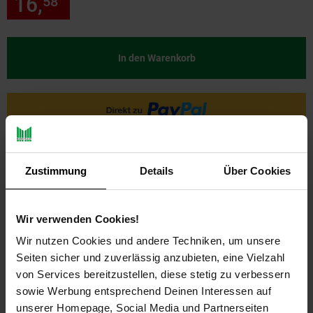
16,
nur 16,
€ Sternchen Fußn
58
58
*
In den Warenkorb
Zustimmung
Details
Über Cookies
Wir verwenden Cookies!
Wir nutzen Cookies und andere Techniken, um unsere
PAYBACK
Seiten sicher und zuverlässig anzubieten, eine Vielzahl
von Services bereitzustellen, diese stetig zu verbessern
sowie Werbung entsprechend Deinen Interessen auf
Payback Punkte
Basis°Punkte:
8
unserer Homepage, Social Media und Partnerseiten
Extra°Punkte:
0