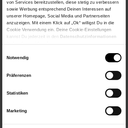
von Services bereitzustellen, diese stetig zu verbessern
sowie Werbung entsprechend Deinen Interessen auf
Payback Punkte
Basis°Punkte:
41
unserer Homepage, Social Media und Partnerseiten
Extra°Punkte:
0
anzuzeigen. Mit einem Klick auf „Ok“ willigst Du in die
Cookie Verwendung ein. Deine Cookie-Einstellungen
kannst Du jederzeit in den
Datenschutzinformationen
Produktbeschreibung
ändern bzw. widerrufen.
Einwilligungsauswahl
Notwendig
Erlebe die totale Immersion ohne viel Gewicht — das ist das
Razer Kraken V3 X, ein PC-Gaming-Headset, mit dem du länger
spielen kannst. Dank unserer patentierten Razer™ TriForce-
Präferenzen
Treiber erlebst du unglaublich realistischen Sound. Dieses
schlanke PC-Gaming-Headset bringt nur 285 g auf die Waage
und setzt auf ein Trio von Designelementen, die es noch
Statistiken
leichter machen.
Artikelnummer: 3094749000
Marketing
EAN: 8886419379362
Artikel gehört zur Kategorie:
Headsets