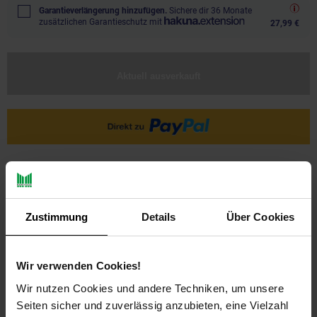
Garantieverlängerung hinzufügen.
Sichere dir 36 Monate
zusätzlichen Garantieschutz mit
27,99 €
Aktuell ausverkauft
Ja, ich möchte ein Altgerät abgeben.
Zustimmung
Details
Über Cookies
Wir verwenden Cookies!
Wir nutzen Cookies und andere Techniken, um unsere
Seiten sicher und zuverlässig anzubieten, eine Vielzahl
PAYBACK