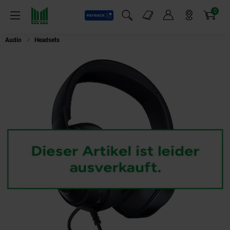
0
Payback
Markt-Angebote
Artikel
Menü
Suchfeld einblenden
Mein Konto
Markt finden
Warenkorb
Audio
Headsets
Razer Kraken V3 X USB