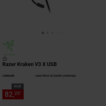
Razer Kraken V3 X USB
(Produkt aktuell ausv
Lieferzeit:
neue Ware ist bereits unterwegs
NUR
82,
nur 82,
€ Sternchen Fußn
25
25
*