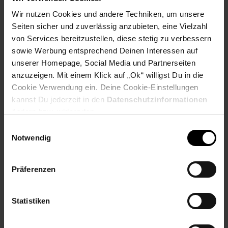
Wir nutzen Cookies und andere Techniken, um unsere
Seiten sicher und zuverlässig anzubieten, eine Vielzahl
Payback Punkte
Basis°Punkte:
95
von Services bereitzustellen, diese stetig zu verbessern
Extra°Punkte:
0
sowie Werbung entsprechend Deinen Interessen auf
unserer Homepage, Social Media und Partnerseiten
anzuzeigen. Mit einem Klick auf „Ok“ willigst Du in die
Produktbeschreibung
Cookie Verwendung ein. Deine Cookie-Einstellungen
kannst Du jederzeit in den
Datenschutzinformationen
Die Razer Naga V2 Pro wird mit einem Set aus magnetischen
ändern bzw. widerrufen.
Seitenteilen mit 12, 6 und 2 Tasten ausgeliefert, damit du mit
Einwilligungsauswahl
bis zu 19+1 programmierbaren, hintergrundbeleuchteten
Notwendig
Tasten für jedes Genre gerüstet bist. Neigbares Razer
HyperScroll Pro-Mausrad: Du kannst Taktilität, Widerstand und
Abstände anpassen, um bei der Waffenauswahl präziser zu
Präferenzen
wechseln, oder möglichst weich und lang zu scrollen, um
Eingaben wie Springen zu spammen. Razer HyperSpeed
Wireless: Dank einer Verbindung, die 25 % schneller als andere
Statistiken
kabellose Technologien ist, genießt du bei maximaler
Performance praktisch latenzfrei dein Gameplay, immer flüssig