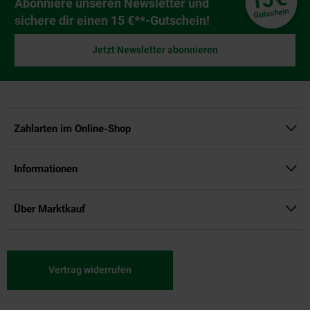
15
Newsletter Anmeldung
Abonniere unseren Newsletter und
Gutschein
sichere dir einen 15 €**-Gutschein!
Jetzt Newsletter abonnieren
Zahlarten im Online-Shop
Informationen
Über Marktkauf
Vertrag widerrufen