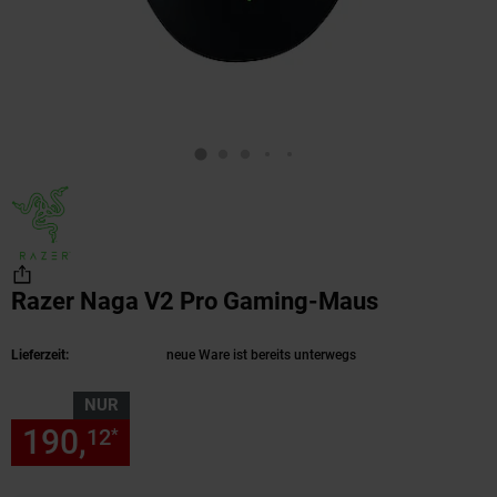
Razer Naga V2 Pro Gaming-Maus
(Produkt a
Lieferzeit:
neue Ware ist bereits unterwegs
NUR
190,
nur 190,
€ Sternchen Fu
12
12
*