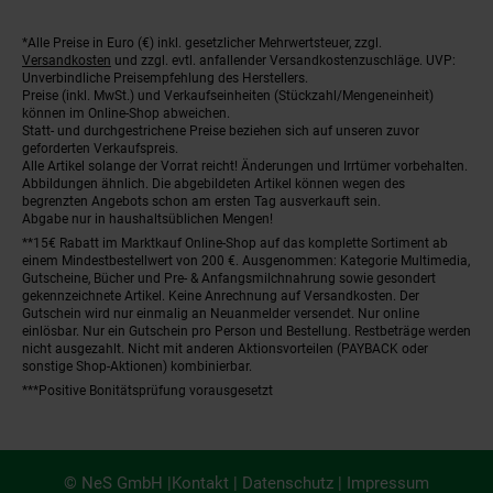
*Alle Preise in Euro (€) inkl. gesetzlicher Mehrwertsteuer, zzgl.
Fußnoten
Versandkosten
und zzgl. evtl. anfallender Versandkostenzuschläge. UVP:
Unverbindliche Preisempfehlung des Herstellers.
Preise (inkl. MwSt.) und Verkaufseinheiten (Stückzahl/Mengeneinheit)
können im Online-Shop abweichen.
Statt- und durchgestrichene Preise beziehen sich auf unseren zuvor
geforderten Verkaufspreis.
Alle Artikel solange der Vorrat reicht! Änderungen und Irrtümer vorbehalten.
Abbildungen ähnlich. Die abgebildeten Artikel können wegen des
begrenzten Angebots schon am ersten Tag ausverkauft sein.
Abgabe nur in haushaltsüblichen Mengen!
**15€ Rabatt im Marktkauf Online-Shop auf das komplette Sortiment ab
einem Mindestbestellwert von 200 €. Ausgenommen: Kategorie Multimedia,
Gutscheine, Bücher und Pre- & Anfangsmilchnahrung sowie gesondert
gekennzeichnete Artikel. Keine Anrechnung auf Versandkosten. Der
Gutschein wird nur einmalig an Neuanmelder versendet. Nur online
einlösbar. Nur ein Gutschein pro Person und Bestellung. Restbeträge werden
nicht ausgezahlt. Nicht mit anderen Aktionsvorteilen (PAYBACK oder
sonstige Shop-Aktionen) kombinierbar.
***Positive Bonitätsprüfung vorausgesetzt
© NeS GmbH |
Kontakt
|
Datenschutz
|
Impressum