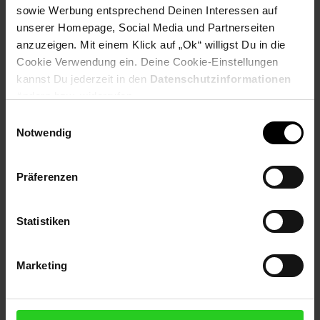
sowie Werbung entsprechend Deinen Interessen auf
PAYBACK
unserer Homepage, Social Media und Partnerseiten
anzuzeigen. Mit einem Klick auf „Ok“ willigst Du in die
Payback Punkte
Basis°Punkte:
99
Cookie Verwendung ein. Deine Cookie-Einstellungen
Extra°Punkte:
0
kannst Du jederzeit in den
Datenschutzinformationen
ändern bzw. widerrufen.
Einwilligungsauswahl
Produktbeschreibung
Notwendig
Der Razer Opus ist unser kabelloser Kopfhörer mit THX®
Präferenzen
Zertifikat und modernster Aktiver Rauschunterdrückung (ANC).
Erlebe puren Hi-Fi-Sound ohne Störungen – beste Unterhaltung
immer und überall.
Statistiken
Artikelnummer: 3093154000
EAN: 8886419378464
Marketing
Artikel gehört zur Kategorie:
Headsets