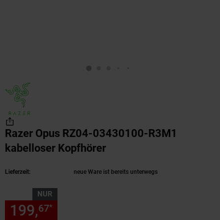
Razer Opus RZ04-03430100-R3M1
kabelloser Kopfhörer
(Produkt aktuell ausver
Lieferzeit:
neue Ware ist bereits unterwegs
NUR
199,
nur 199,
€ Sternchen Fu
67
67
*