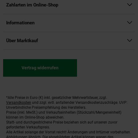
Zahlarten im Online-Shop
Informationen
Über Marktkauf
Vertrag widerrufen
*Alle Preise in Euro (€) inkl. gesetzlicher Mehrwertsteuer, zzgl.
Fußnoten
Versandkosten
und zzgl. evtl. anfallender Versandkostenzuschläge. UVP:
Unverbindliche Preisempfehlung des Herstellers.
Preise (inkl. MwSt.) und Verkaufseinheiten (Stückzahl/Mengeneinheit)
können im Online-Shop abweichen.
Statt- und durchgestrichene Preise beziehen sich auf unseren zuvor
geforderten Verkaufspreis.
Alle Artikel solange der Vorrat reicht! Änderungen und Irrtümer vorbehalten.
Abbildungen ähnlich. Die abgebildeten Artikel können wegen des