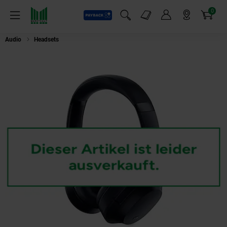
0
Payback
Markt-Angebote
Artikel
Menü
Suchfeld einblenden
Mein Konto
Markt finden
Warenkorb
Audio
Headsets
Razer Opus RZ04-03430100-R3M1 kabelloser Kopfhörer