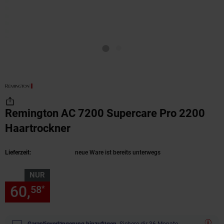
Remington AC 7200 Supercare Pro 2200
Haartrockner
(Produkt aktuell ausverkauft)
Lieferzeit:
neue Ware ist bereits unterwegs
NUR
60,
nur 60,
€ Sternchen Fußn
58
58
*
Garantieverlängerung hinzufügen.
Sichere dir 36 Monate