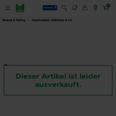
0
Payback
Markt-Angebote
Artikel
Menü
Suchfeld einblenden
Mein Konto
Markt finden
Warenkorb
Beauty & Styling
Haartrockner, Glätteisen & Co.
Remington AC 7200 Super