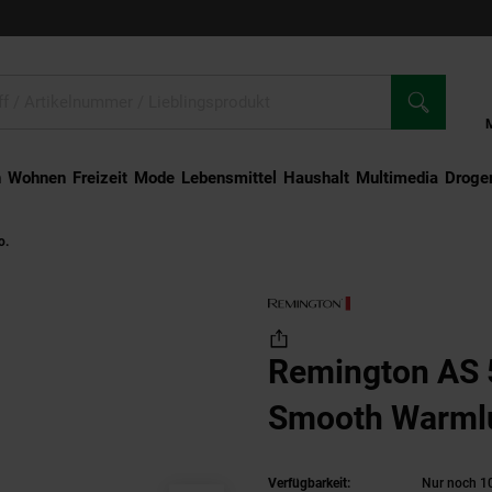
n
Wohnen
Freizeit
Mode
Lebensmittel
Haushalt
Multimedia
Droger
o.
Remington AS 5901 Coconut Smooth Warmluftbürste
Remington AS 5901 Coconut
Smooth Warmlu
Verfügbarkeit:
Nur noch 10