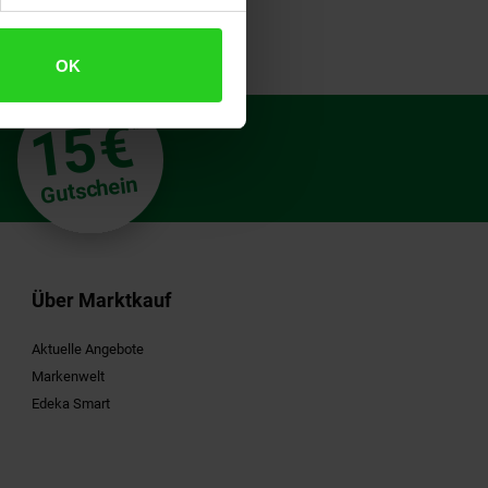
OK
€
15
**
Gutschein
Über Marktkauf
Aktuelle Angebote
Markenwelt
Edeka Smart