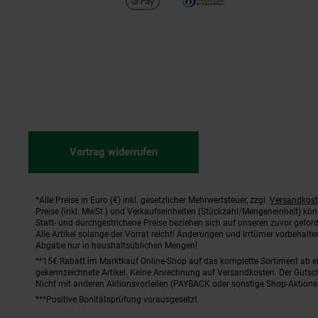
Vertrag widerrufen
*Alle Preise in Euro (€) inkl. gesetzlicher Mehrwertsteuer, zzgl.
Versandkos
Fußnoten
Preise (inkl. MwSt.) und Verkaufseinheiten (Stückzahl/Mengeneinheit) kö
Statt- und durchgestrichene Preise beziehen sich auf unseren zuvor geford
Alle Artikel solange der Vorrat reicht! Änderungen und Irrtümer vorbehal
Abgabe nur in haushaltsüblichen Mengen!
**15€ Rabatt im Marktkauf Online-Shop auf das komplette Sortiment ab 
gekennzeichnete Artikel. Keine Anrechnung auf Versandkosten. Der Gutsch
Nicht mit anderen Aktionsvorteilen (PAYBACK oder sonstige Shop-Aktione
***Positive Bonitätsprüfung vorausgesetzt