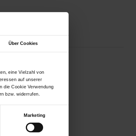
Altgeräterücknahme
Über Cookies
en das Trocknen und Stylen der
uss,die das Haar bändigen und
en, eine Vielzahl von
teressen auf unserer
 in die Cookie Verwendung
n bzw. widerrufen.
Marketing