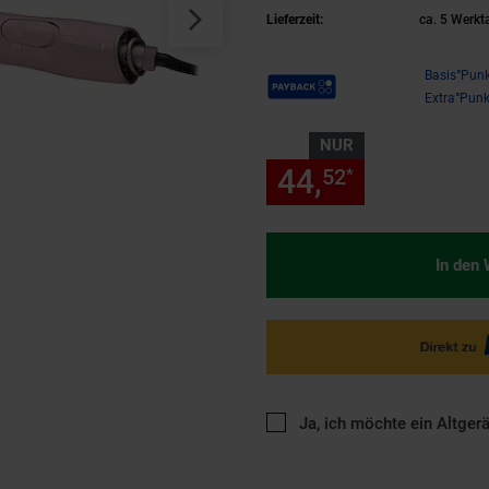
Lieferzeit:
ca. 5 Werkt
Payback Punkte
Basis°Punk
Extra°Punk
NUR
44,
nur 44,
52
52
*
In den
Ja, ich möchte ein Altger