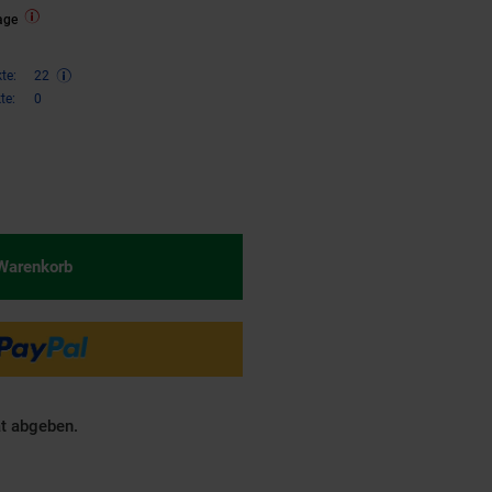
age
te:
22
te:
0
€ Sternchen Fußnote, Details am
 Warenkorb
ät abgeben.