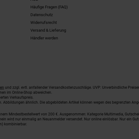
Häufige Fragen (FAQ)
Datenschutz
Widerrufsrecht
Versand & Lieferung
Händler werden
ten
und zzgl. evtl. anfallender Versandkostenzuschläge. UVP: Unverbindliche Preise
nnen im Online-Shop abweichen.
erten Verkaufspreis.
ten. Abbildungen ähnlich. Die abgebildeten Artikel können wegen des begrenzten An
einem Mindestbestellwert von 200 €. Ausgenommen: Kategorie Multimedia, Gutsche
ein wird nur einmalig an Neuanmelder versendet. Nur online einlösbar. Nur ein Gut
n) kombinierbar.