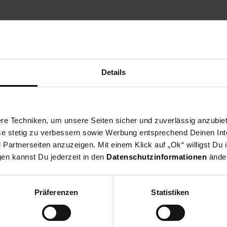
ng
Versandinformationen
Herstellerinformationen
Details
onut Smooth rotierende Warmluftbürste AS 5901 ist im Handumdreh
 Keramikbeschichtung ist angereichert mit Wirkstoffen der Kokosn
e Techniken, um unsere Seiten sicher und zuverlässig anzubiet
en.
ese stetig zu verbessern sowie Werbung entsprechend Deinen In
artnerseiten anzuzeigen. Mit einem Klick auf „Ok“ willigst Du
gen kannst Du jederzeit in den
Datenschutzinformationen
änder
rtrockner, Glätteisen & Co.
Präferenzen
Statistiken