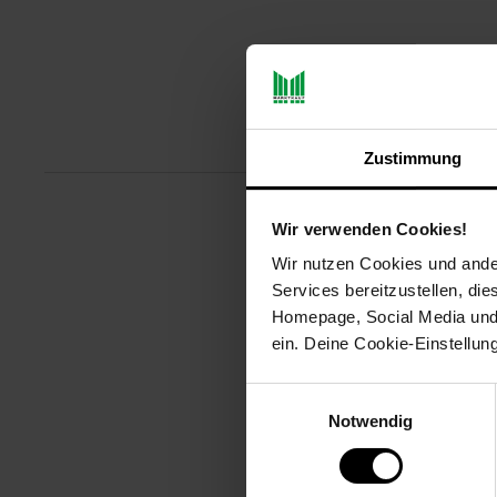
Produktbeschreibu
Zustimmung
Wir verwenden Cookies!
Mit der 1000 Watt starken Cocc
Haare möglich. Die hochwertige
Wir nutzen Cookies und ander
den ganzen Tag vor Frizz schütz
Services bereitzustellen, di
Homepage, Social Media und P
Artikelnummer: 3093625000
ein. Deine Cookie-Einstellun
EAN: 5038061138290
Artikel gehört zur Kategorie:
Haa
Einwilligungsauswahl
Notwendig