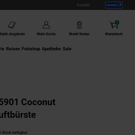
Kontakt
0
Artikel
Markt-Angebote
Mein Konto
Markt finden
Warenkorb
ie
Externer Link:
Reisen
Externer Link:
Fotoshop
Externer Link:
Apotheke
Sale
ftbürste
 Stück verfügbar